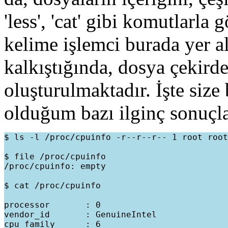
'less', 'cat' gibi komutlarla
kelime işlemci burada yer a
kalkıştığında, dosya çekird
oluşturulmaktadır. İşte size
olduğum bazı ilginç sonuçla
$ ls -l /proc/cpuinfo -r--r--r-- 1 root root
$ file /proc/cpuinfo

/proc/cpuinfo: empty

$ cat /proc/cpuinfo

processor       : 0

vendor_id       : GenuineIntel

cpu family      : 6
