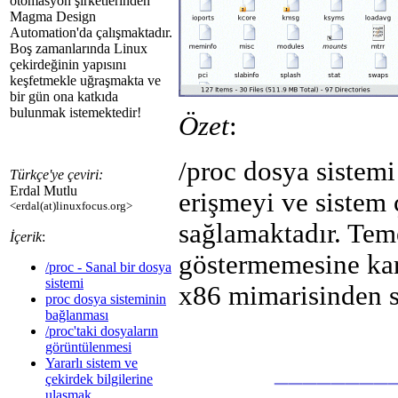
otomasyon şirketlerinden
Magma Design
Automation'da çalışmaktadır.
Boş zamanlarında Linux
çekirdeğinin yapısını
keşfetmekle uğraşmakta ve
bir gün ona katkıda
bulunmak istemektedir!
Özet
:
/proc dosya sistemi
Türkçe'ye çeviri:
Erdal Mutlu
erişmeyi ve sistem
<erdal(at)linuxfocus.org>
sağlamaktadır. Teme
İçerik
:
göstermemesine kar
/proc - Sanal bir dosya
sistemi
x86 mimarisinden 
proc dosya sisteminin
bağlanması
/proc'taki dosyaların
görüntülenmesi
Yararlı sistem ve
________
çekirdek bilgilerine
ulaşmak