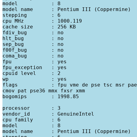
model           : 8

model name      : Pentium III (Coppermine)

stepping        : 6

cpu MHz         : 1000.119

cache size      : 256 KB

fdiv_bug        : no

hlt_bug         : no

sep_bug         : no

f00f_bug        : no

coma_bug        : no

fpu             : yes

fpu_exception   : yes

cpuid level     : 2

wp              : yes

flags           : fpu vme de pse tsc msr pae
cmov pat pse36 mmx fxsr xmm

bogomips        : 1998.85

processor       : 3

vendor_id       : GenuineIntel

cpu family      : 6

model           : 8

model name      : Pentium III (Coppermine)
