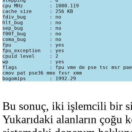
stepping        : 6

cpu MHz         : 1000.119

cache size      : 256 KB

fdiv_bug        : no

hlt_bug         : no

sep_bug         : no

f00f_bug        : no

coma_bug        : no

fpu             : yes

fpu_exception   : yes

cpuid level     : 2

wp              : yes

flags           : fpu vme de pse tsc msr pae
cmov pat pse36 mmx fxsr xmm

Bu sonuç, iki işlemcili bir s
Yukarıdaki alanların çoğu k