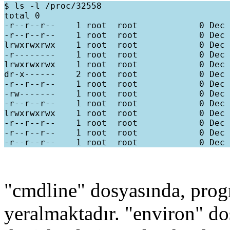
$ ls -l /proc/32558

total 0

-r--r--r--    1 root  root            0 Dec 
-r--r--r--    1 root  root            0 Dec 
lrwxrwxrwx    1 root  root            0 Dec 
-r--------    1 root  root            0 Dec 
lrwxrwxrwx    1 root  root            0 Dec 
dr-x------    2 root  root            0 Dec 
-r--r--r--    1 root  root            0 Dec 
-rw-------    1 root  root            0 Dec 
-r--r--r--    1 root  root            0 Dec 
lrwxrwxrwx    1 root  root            0 Dec 
-r--r--r--    1 root  root            0 Dec 
-r--r--r--    1 root  root            0 Dec 
"cmdline" dosyasında, prog
yeralmaktadır. "environ" d