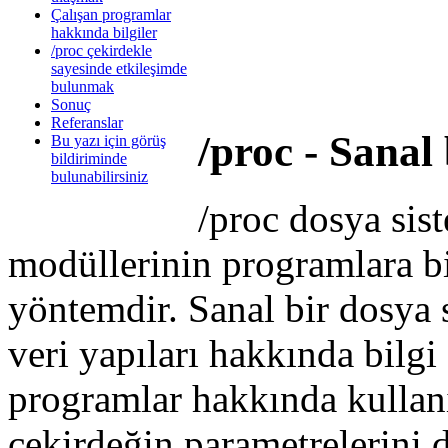
Çalışan programlar
hakkında bilgiler
/proc çekirdekle
sayesinde etkileşimde
bulunmak
Sonuç
Referanslar
/proc - Sanal
Bu yazı için görüş
bildiriminde
bulunabilirsiniz
/proc dosya sis
modüllerinin programlara bi
yöntemdir. Sanal bir dosya s
veri yapıları hakkında bilg
programlar hakkında kullanı
çekirdeğin parametrelerini d