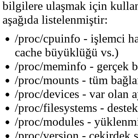
bilgilere ulaşmak için kulla
aşağıda listelenmiştir:
/proc/cpuinfo - işlemci ha
cache büyüklüğü vs.)
/proc/meminfo - gerçek be
/proc/mounts - tüm bağlan
/proc/devices - var olan ay
/proc/filesystems - deste
/proc/modules - yüklenmi
/proc/version - çekirdek