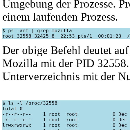
Umgebung der Prozesse. Pr
einem laufenden Prozess.
$ ps -aef | grep mozilla

Der obige Befehl deutet auf
Mozilla mit der PID 32558. 
Unterverzeichnis mit der N
$ ls -l /proc/32558

total 0

-r--r--r--    1 root  root            0 Dec 
-r--r--r--    1 root  root            0 Dec 
lrwxrwxrwx    1 root  root            0 Dec 