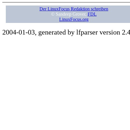
Der LinuxFocus Redaktion schreiben
© Sandeep Grover,
FDL
LinuxFocus.org
2004-01-03, generated by lfparser version 2.