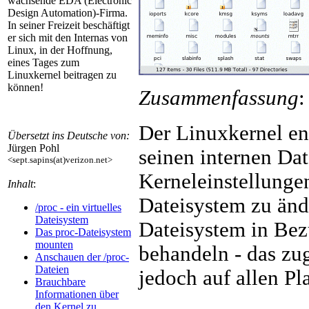
wachsende EDA (Electronic
Design Automation)-Firma.
In seiner Freizeit beschäftigt
er sich mit den Internas von
Linux, in der Hoffnung,
eines Tages zum
Linuxkernel beitragen zu
können!
Zusammenfassung
:
Der Linuxkernel e
Übersetzt ins Deutsche von:
Jürgen Pohl
seinen internen Da
<sept.sapins(at)verizon.net>
Kerneleinstellungen
Inhalt
:
Dateisystem zu änd
/proc - ein virtuelles
Dateisystem
Dateisystem in Bezu
Das proc-Dateisystem
mounten
behandeln - das zu
Anschauen der /proc-
Dateien
jedoch auf allen Pl
Brauchbare
Informationen über
den Kernel zu