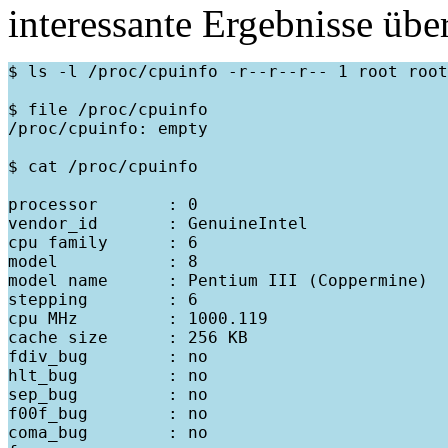
interessante Ergebnisse üb
$ ls -l /proc/cpuinfo -r--r--r-- 1 root root
$ file /proc/cpuinfo

/proc/cpuinfo: empty

$ cat /proc/cpuinfo

processor       : 0

vendor_id       : GenuineIntel

cpu family      : 6

model           : 8

model name      : Pentium III (Coppermine)

stepping        : 6

cpu MHz         : 1000.119

cache size      : 256 KB

fdiv_bug        : no

hlt_bug         : no

sep_bug         : no

f00f_bug        : no

coma_bug        : no
