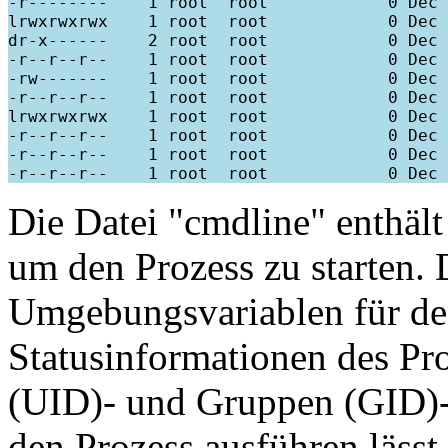
-r--------    1 root  root            0 Dec 
lrwxrwxrwx    1 root  root            0 Dec 
dr-x------    2 root  root            0 Dec 
-r--r--r--    1 root  root            0 Dec 
-rw-------    1 root  root            0 Dec 
-r--r--r--    1 root  root            0 Dec 
lrwxrwxrwx    1 root  root            0 Dec 
-r--r--r--    1 root  root            0 Dec 
-r--r--r--    1 root  root            0 Dec 
Die Datei "cmdline" enthält
um den Prozess zu starten. 
Umgebungsvariablen für den 
Statusinformationen des Pro
(UID)- und Gruppen (GID)-I
den Prozess ausführen lässt