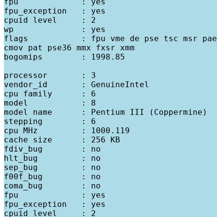
fpu             : yes

fpu_exception   : yes

cpuid level     : 2

wp              : yes

flags           : fpu vme de pse tsc msr pae
cmov pat pse36 mmx fxsr xmm

bogomips        : 1998.85

processor       : 3

vendor_id       : GenuineIntel

cpu family      : 6

model           : 8

model name      : Pentium III (Coppermine)

stepping        : 6

cpu MHz         : 1000.119

cache size      : 256 KB

fdiv_bug        : no

hlt_bug         : no

sep_bug         : no

f00f_bug        : no

coma_bug        : no

fpu             : yes

fpu_exception   : yes

cpuid level     : 2
