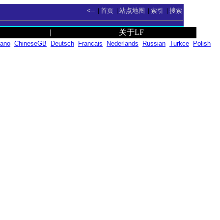
<--
首页
站点地图
索引
搜索
|
|
|
|
|
关于LF
lano
ChineseGB
Deutsch
Francais
Nederlands
Russian
Turkce
Polish