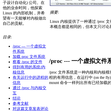
子设计自动化) 公司。在
他的业余时间，他探索
摘要
:
Linux 的内部机制，并希
望有一天能够对内核做出
Linux 内核提供了一种通过 /pr
自己的贡献。
本概念都是相同的，但本文只讨论基于 inte
目录
:
/proc --- 一个虚拟文
件系统
加载 proc 文件系统
/proc --- 一个虚拟文
察看 /proc 的文件
得到有用的系统/内
/proc 文件系统是一种内核和内核模
核信息
程的有用信息，在运行中 (on the f
有关运行中的进程的
mount 命令一样列出所有已经加
信息
通过 /proc 与内核交
互
结论
参考文献
对这篇文章发表评论