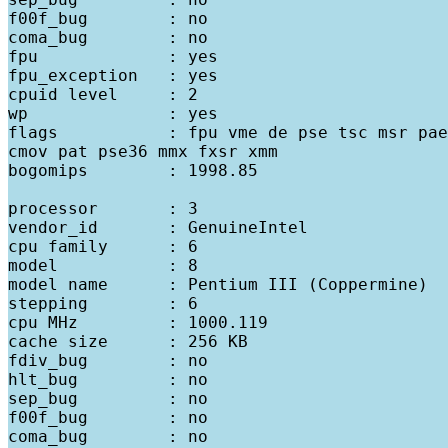
f00f_bug        : no

coma_bug        : no

fpu             : yes

fpu_exception   : yes

cpuid level     : 2

wp              : yes

flags           : fpu vme de pse tsc msr pae
cmov pat pse36 mmx fxsr xmm

bogomips        : 1998.85

processor       : 3

vendor_id       : GenuineIntel

cpu family      : 6

model           : 8

model name      : Pentium III (Coppermine)

stepping        : 6

cpu MHz         : 1000.119

cache size      : 256 KB

fdiv_bug        : no

hlt_bug         : no

sep_bug         : no

f00f_bug        : no

coma_bug        : no
