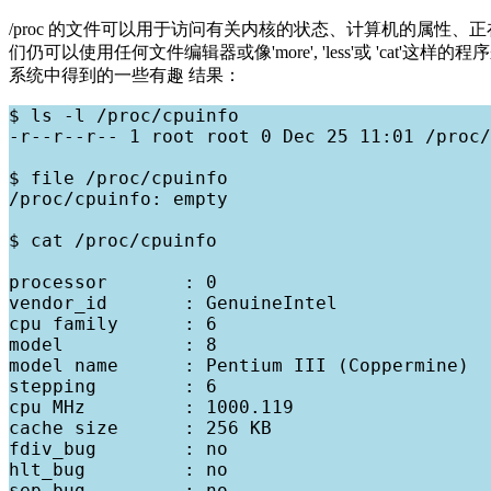
/proc 的文件可以用于访问有关内核的状态、计算机的属性、正在
们仍可以使用任何文件编辑器或像'more', 'less'或 'cat
系统中得到的一些有趣 结果：
$ ls -l /proc/cpuinfo

-r--r--r-- 1 root root 0 Dec 25 11:01 /proc/
$ file /proc/cpuinfo

/proc/cpuinfo: empty

$ cat /proc/cpuinfo

processor       : 0

vendor_id       : GenuineIntel

cpu family      : 6

model           : 8

model name      : Pentium III (Coppermine)

stepping        : 6

cpu MHz         : 1000.119

cache size      : 256 KB

fdiv_bug        : no

hlt_bug         : no

sep_bug         : no
