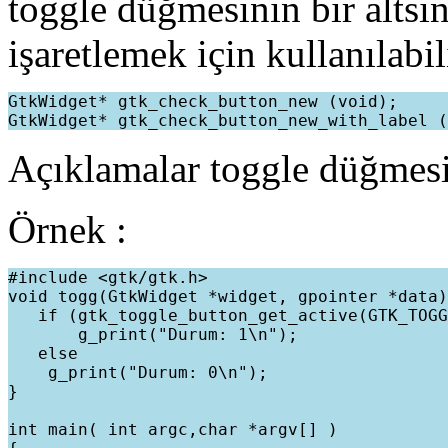
toggle düğmesinin bir altsın
işaretlemek için kullanılabil
GtkWidget* gtk_check_button_new (void);

Açıklamalar toggle düğmesi 
Örnek :
#include <gtk/gtk.h>

void togg(GtkWidget *widget, gpointer *data)
   if (gtk_toggle_button_get_active(GTK_TOGG
       g_print("Durum: 1\n");

   else

    g_print("Durum: 0\n");

}

int main( int argc,char *argv[] )
