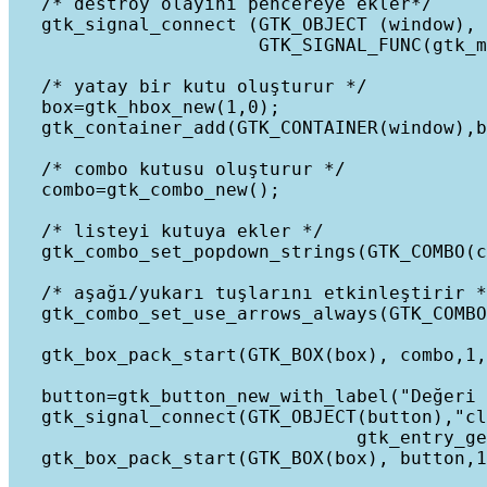
   /* destroy olayını pencereye ekler*/

   gtk_signal_connect (GTK_OBJECT (window), 
                       GTK_SIGNAL_FUNC(gtk_m
   /* yatay bir kutu oluşturur */

   box=gtk_hbox_new(1,0);

   gtk_container_add(GTK_CONTAINER(window),b
   /* combo kutusu oluşturur */

   combo=gtk_combo_new();

   /* listeyi kutuya ekler */

   gtk_combo_set_popdown_strings(GTK_COMBO(c
   /* aşağı/yukarı tuşlarını etkinleştirir *
   gtk_combo_set_use_arrows_always(GTK_COMBO
   gtk_box_pack_start(GTK_BOX(box), combo,1,
   button=gtk_button_new_with_label("Değeri 
   gtk_signal_connect(GTK_OBJECT(button),"cl
   				gtk_entry_get_text(GTK_ENTRY(GTK_COMBO(combo)->entry)));

   gtk_box_pack_start(GTK_BOX(box), button,1