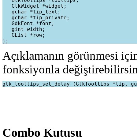
   GtkTooltips *tooltips;

   GtkWidget *widget;

   gchar *tip_text;

   gchar *tip_private;

   GdkFont *font;

   gint width;

   GList *row;

Açıklamanın görünmesi için
fonksiyonla değiştirebilirsin
Combo Kutusu