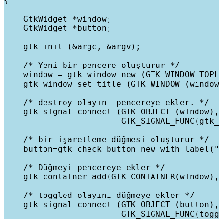
{

    GtkWidget *window;

    GtkWidget *button;

    gtk_init (&argc, &argv);

    /* Yeni bir pencere oluşturur */

    window = gtk_window_new (GTK_WINDOW_TOPL
    gtk_window_set_title (GTK_WINDOW (window
    /* destroy olayını pencereye ekler. */

    gtk_signal_connect (GTK_OBJECT (window),
                        GTK_SIGNAL_FUNC(gtk_
    /* bir işaretleme düğmesi oluşturur */

    button=gtk_check_button_new_with_label("
    /* Düğmeyi pencereye ekler */

    gtk_container_add(GTK_CONTAINER(window),
    /* toggled olayını düğmeye ekler */

    gtk_signal_connect (GTK_OBJECT (button),
                        GTK_SIGNAL_FUNC(togg