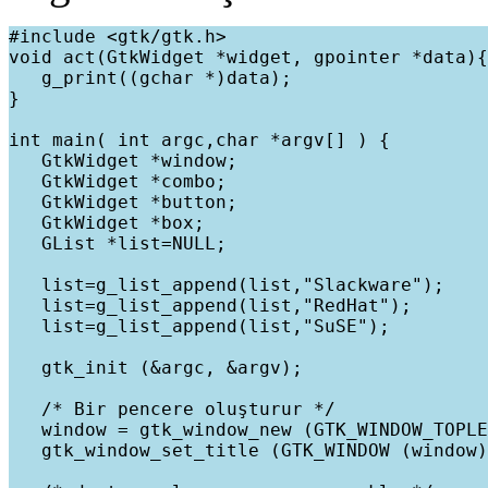
#include <gtk/gtk.h>

void act(GtkWidget *widget, gpointer *data){

   g_print((gchar *)data);

}

int main( int argc,char *argv[] ) {

   GtkWidget *window;

   GtkWidget *combo;

   GtkWidget *button;

   GtkWidget *box;

   GList *list=NULL;

   list=g_list_append(list,"Slackware");

   list=g_list_append(list,"RedHat");

   list=g_list_append(list,"SuSE");

   gtk_init (&argc, &argv);

   /* Bir pencere oluşturur */

   window = gtk_window_new (GTK_WINDOW_TOPLE
   gtk_window_set_title (GTK_WINDOW (window)