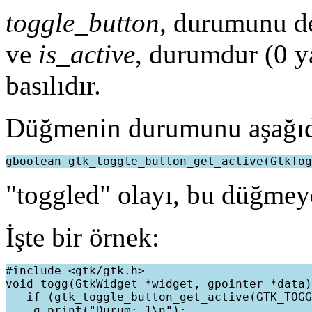
toggle_button
, durumunu de
ve
is_active
, durumdur (0 ya 
basılıdır.
Düğmenin durumunu aşağıda
"toggled" olayı, bu düğmeye
İşte bir örnek:
#include <gtk/gtk.h>

void togg(GtkWidget *widget, gpointer *data)
   if (gtk_toggle_button_get_active(GTK_TOGG
    g_print("Durum: 1\n");
