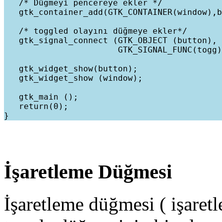
   /* Düğmeyi pencereye ekler */

   gtk_container_add(GTK_CONTAINER(window),b
   /* toggled olayını düğmeye ekler*/

   gtk_signal_connect (GTK_OBJECT (button), 
                       GTK_SIGNAL_FUNC(togg)
   gtk_widget_show(button);

   gtk_widget_show (window);

   gtk_main ();

   return(0);

İşaretleme Düğmesi
İşaretleme düğmesi ( işaretl