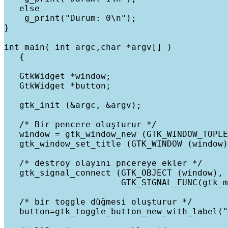
   else

    g_print("Durum: 0\n");

}

int main( int argc,char *argv[] )

   {

   GtkWidget *window;

   GtkWidget *button;

   gtk_init (&argc, &argv);

   /* Bir pencere oluşturur */

   window = gtk_window_new (GTK_WINDOW_TOPLE
   gtk_window_set_title (GTK_WINDOW (window)
   /* destroy olayını pncereye ekler */

   gtk_signal_connect (GTK_OBJECT (window), 
                       GTK_SIGNAL_FUNC(gtk_m
   /* bir toggle düğmesi oluşturur */

   button=gtk_toggle_button_new_with_label("