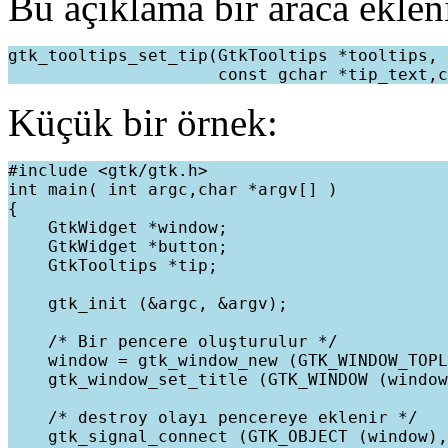
Bu açıklama bir araca ekleni
gtk_tooltips_set_tip(GtkTooltips *tooltips, 
Küçük bir örnek:
#include <gtk/gtk.h>

int main( int argc,char *argv[] )

{

    GtkWidget *window;

    GtkWidget *button;

    GtkTooltips *tip;

    gtk_init (&argc, &argv);

    /* Bir pencere oluşturulur */

    window = gtk_window_new (GTK_WINDOW_TOPL
    gtk_window_set_title (GTK_WINDOW (window
    /* destroy olayı pencereye eklenir */

    gtk_signal_connect (GTK_OBJECT (window),