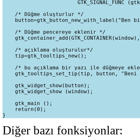
                        GTK_SIGNAL_FUNC (gtk
    /* Düğme oluşturlur */

    button=gtk_button_new_with_label("Ben bi
    /* Düğme pencereye eklenir */

    gtk_container_add(GTK_CONTAINER(window),
    /* açıklama oluşturulur*/

    tip=gtk_tooltips_new();

    /* bu açıklama bir yazı ile düğmeye ekle
    gtk_tooltips_set_tip(tip, button, "Beni 
    gtk_widget_show(button);

    gtk_widget_show (window);

    gtk_main ();

    return(0);

Diğer bazı fonksiyonlar: