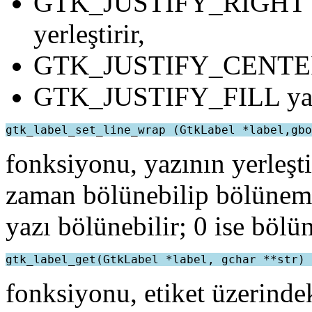
GTK_JUSTIFY_RIGHT yaz
yerleştirir,
GTK_JUSTIFY_CENTER y
GTK_JUSTIFY_FILL yazıy
fonksiyonu, yazının yerleşt
zaman bölünebilip bölüneme
yazı bölünebilir; 0 ise böl
fonksiyonu, etiket üzerinde