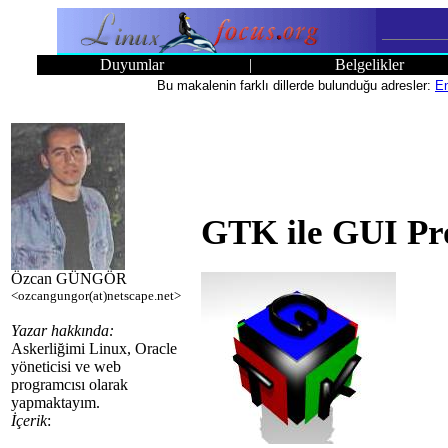
Duyumlar
|
Belgelikler
Bu makalenin farklı dillerde bulunduğu adresler:
En
GTK ile GUI P
Özcan GÜNGÖR
<ozcangungor(at)netscape.net>
Yazar hakkında:
Askerliğimi Linux, Oracle
yöneticisi ve web
programcısı olarak
yapmaktayım.
İçerik
: