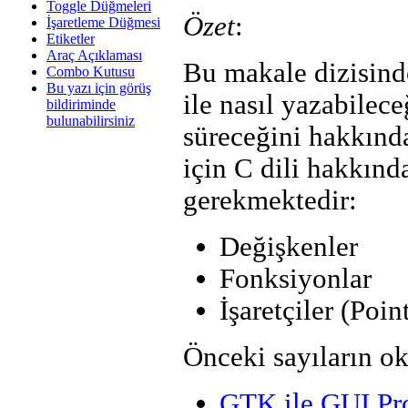
Toggle Düğmeleri
Özet
:
İşaretleme Düğmesi
Etiketler
Araç Açıklaması
Bu makale dizisinde
Combo Kutusu
Bu yazı için görüş
ile nasıl yazabilec
bildiriminde
bulunabilirsiniz
süreceğini hakkında
için C dili hakkınd
gerekmektedir:
Değişkenler
Fonksiyonlar
İşaretçiler (Poin
Önceki sayıların ok
GTK ile GUI P