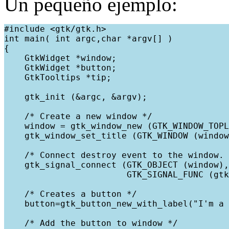
Un pequeño ejemplo:
#include <gtk/gtk.h>
int main( int argc,char *argv[] )
{
    GtkWidget *window;
    GtkWidget *button;
    GtkTooltips *tip;
    gtk_init (&argc, &argv);
    /* Create a new window */
    window = gtk_window_new (GTK_WINDOW_TOPL
    gtk_window_set_title (GTK_WINDOW (window
    /* Connect destroy event to the window. 
    gtk_signal_connect (GTK_OBJECT (window),
                        GTK_SIGNAL_FUNC (gtk
    /* Creates a button */
    button=gtk_button_new_with_label("I'm a 
    /* Add the button to window */