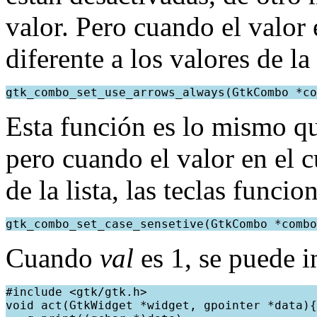
valor. Pero cuando el valo
diferente a los valores de la
gtk_combo_set_use_arrows_always(GtkCombo *co
Esta función es lo mismo 
pero cuando el valor en el c
de la lista, las teclas funcio
gtk_combo_set_case_sensetive(GtkCombo *combo
Cuando
val
es 1, se puede in
#include <gtk/gtk.h>
void act(GtkWidget *widget, gpointer *data){