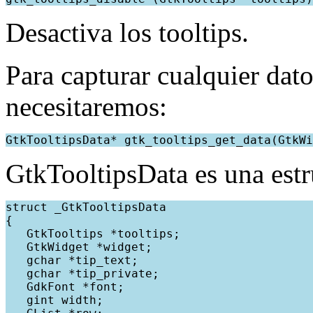
Desactiva los tooltips.
Para capturar cualquier dato
necesitaremos:
GtkTooltipsData* gtk_tooltips_get_data(GtkWi
GtkTooltipsData es una estr
struct _GtkTooltipsData
{
   GtkTooltips *tooltips;
   GtkWidget *widget;
   gchar *tip_text;
   gchar *tip_private;
   GdkFont *font;
   gint width;