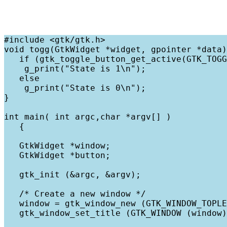
#include <gtk/gtk.h>
void togg(GtkWidget *widget, gpointer *data)
   if (gtk_toggle_button_get_active(GTK_TOGG
    g_print("State is 1\n");
   else
    g_print("State is 0\n");
}
int main( int argc,char *argv[] )
   {
   GtkWidget *window;
   GtkWidget *button;
   gtk_init (&argc, &argv);
   /* Create a new window */
   window = gtk_window_new (GTK_WINDOW_TOPLE
   gtk_window_set_title (GTK_WINDOW (window)