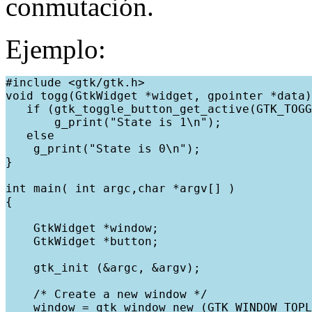
conmutación.
Ejemplo:
#include <gtk/gtk.h>
void togg(GtkWidget *widget, gpointer *data)
   if (gtk_toggle_button_get_active(GTK_TOGG
       g_print("State is 1\n");
   else
    g_print("State is 0\n");
}
int main( int argc,char *argv[] )
{
    GtkWidget *window;
    GtkWidget *button;
    gtk_init (&argc, &argv);
    /* Create a new window */
    window = gtk_window_new (GTK_WINDOW_TOPL