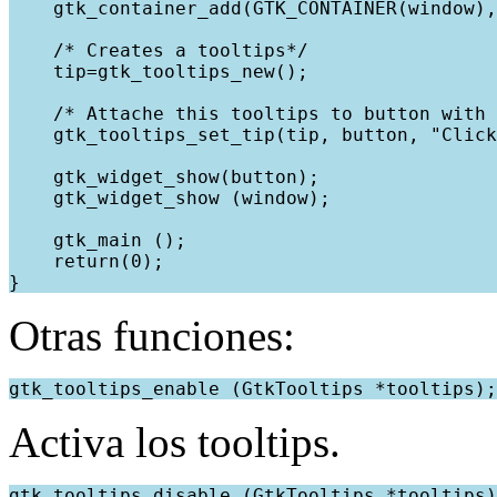
    gtk_container_add(GTK_CONTAINER(window),
    /* Creates a tooltips*/
    tip=gtk_tooltips_new();
    /* Attache this tooltips to button with 
    gtk_tooltips_set_tip(tip, button, "Click
    gtk_widget_show(button);
    gtk_widget_show (window);
    gtk_main ();
    return(0);
}
Otras funciones:
gtk_tooltips_enable (GtkTooltips *tooltips);
Activa los tooltips.
gtk_tooltips_disable (GtkTooltips *tooltips)