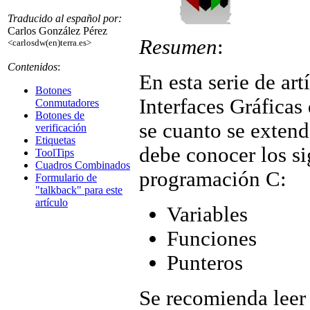
Traducido al español por:
Carlos González Pérez
Resumen
:
<carlosdw(en)terra.es>
Contenidos
:
En esta serie de ar
Botones
Interfaces Gráfica
Conmutadores
Botones de
se cuanto se extend
verificación
Etiquetas
debe conocer los si
ToolTips
Cuadros Combinados
programación C:
Formulario de
"talkback" para este
artículo
Variables
Funciones
Punteros
Se recomienda leer 