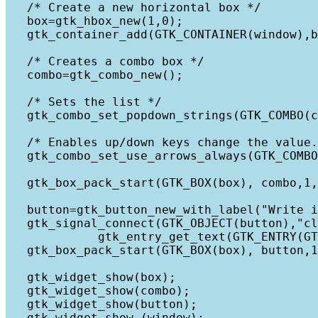
   /* Create a new horizontal box */
   box=gtk_hbox_new(1,0);
   gtk_container_add(GTK_CONTAINER(window),b
   /* Creates a combo box */ 
   combo=gtk_combo_new();
   /* Sets the list */
   gtk_combo_set_popdown_strings(GTK_COMBO(c
   /* Enables up/down keys change the value.
   gtk_combo_set_use_arrows_always(GTK_COMBO
   gtk_box_pack_start(GTK_BOX(box), combo,1,
   button=gtk_button_new_with_label("Write i
   gtk_signal_connect(GTK_OBJECT(button),"cl
             gtk_entry_get_text(GTK_ENTRY(G
   gtk_box_pack_start(GTK_BOX(box), button,1
   gtk_widget_show(box);
   gtk_widget_show(combo);
   gtk_widget_show(button); 
   gtk_widget_show (window);