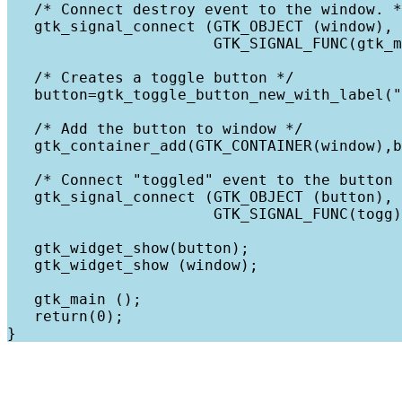
   /* Connect destroy event to the window. *
   gtk_signal_connect (GTK_OBJECT (window), 
                       GTK_SIGNAL_FUNC(gtk_m
   /* Creates a toggle button */ 
   button=gtk_toggle_button_new_with_label("
   /* Add the button to window */
   gtk_container_add(GTK_CONTAINER(window),b
   /* Connect "toggled" event to the button 
   gtk_signal_connect (GTK_OBJECT (button), 
                       GTK_SIGNAL_FUNC(togg)
   gtk_widget_show(button);
   gtk_widget_show (window);
   gtk_main ();
   return(0);
}