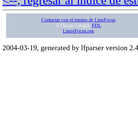
<--, regresar al índice de e
Contactar con el equipo de LinuFocus
© Özcan Güngör,
FDL
LinuxFocus.org
2004-03-19, generated by lfparser version 2.