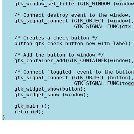
    gtk_window_set_title (GTK_WINDOW (window
    /* Connect destroy event to the window. 
    gtk_signal_connect (GTK_OBJECT (window),
                        GTK_SIGNAL_FUNC(gtk_
    /* Creates a check button */ 
    button=gtk_check_button_new_with_label("
    /* Add the button to window */
    gtk_container_add(GTK_CONTAINER(window),
    /* Connect "toggled" event to the button
    gtk_signal_connect (GTK_OBJECT (button),
                        GTK_SIGNAL_FUNC(togg
    gtk_widget_show(button);
    gtk_widget_show (window);
    gtk_main ();
    return(0);
}