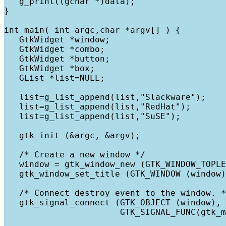
   g_print((gchar *)data);
}
int main( int argc,char *argv[] ) {
   GtkWidget *window;
   GtkWidget *combo;
   GtkWidget *button;
   GtkWidget *box;
   GList *list=NULL; 
   list=g_list_append(list,"Slackware");
   list=g_list_append(list,"RedHat");
   list=g_list_append(list,"SuSE");
   gtk_init (&argc, &argv); 
   /* Create a new window */
   window = gtk_window_new (GTK_WINDOW_TOPLE
   gtk_window_set_title (GTK_WINDOW (window)
   /* Connect destroy event to the window. *
   gtk_signal_connect (GTK_OBJECT (window), 
                       GTK_SIGNAL_FUNC(gtk_m