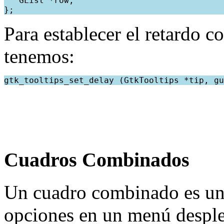
   GList *row;
};
Para establecer el retardo co
tenemos:
gtk_tooltips_set_delay (GtkTooltips *tip, gu
Cuadros Combinados
Un cuadro combinado es una
opciones en un menú despleg