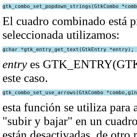
gtk_combo_set_popdown_strings(GtkCombo *comb
El cuadro combinado está pr
seleccionada utilizamos:
gchar *gtk_entry_get_text(GtkEntry *entry); 
entry
es GTK_ENTRY(GTK_
este caso.
gtk_combo_set_use_arrows(GtkCombo *combo,gin
esta función se utiliza para 
"subir y bajar" en un cuadr
están desactivadas, de otro