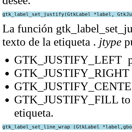
desee.
gtk_label_set_justify(GtkLabel *label, GtkJu
La función gtk_label_set_jus
texto de la etiqueta .
jtype
pu
GTK_JUSTIFY_LEFT para j
GTK_JUSTIFY_RIGHT para
GTK_JUSTIFY_CENTER pa
GTK_JUSTIFY_FILL to par
etiqueta.
gtk_label_set_line_wrap (GtkLabel *label,gbo