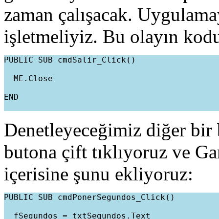
zaman çalışacak. Uygulamay
işletmeliyiz. Bu olayın kod
PUBLIC SUB cmdSalir_Click()
  ME.Close
END
Denetleyeceğimiz diğer bir
butona çift tıklıyoruz ve G
içerisine şunu ekliyoruz:
PUBLIC SUB cmdPonerSegundos_Click()
  fSegundos = txtSegundos.Text