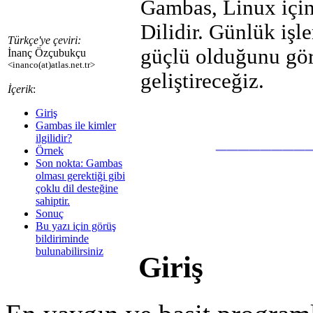
Gambas, Linux için 
Dilidir. Günlük işl
Türkçe'ye çeviri:
güçlü olduğunu gör
İnanç Özçubukçu
<inanco(at)atlas.net.tr>
geliştireceğiz.
İçerik
:
Giriş
Gambas ile kimler
________
ilgilidir?
Örnek
Son nokta: Gambas
olması gerektiği gibi
çoklu dil desteğine
sahiptir.
Sonuç
Bu yazı için görüş
bildiriminde
bulunabilirsiniz
Giriş