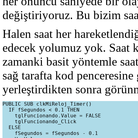
her onuncu saniyede bir ola
değiştiriyoruz. Bu bizim sa
Halen saat her hareketlendi
edecek yolumuz yok. Saat k
zamanki basit yöntemle saat
sağ tarafta kod penceresin
yerleştirdikten sonra görün
PUBLIC SUB clkMiReloj_Timer()

  IF fSegundos < 0.1 THEN

    tglFuncionando.Value = FALSE

    tglFuncionando_Click

  ELSE

    fSegundos = fSegundos - 0.1
