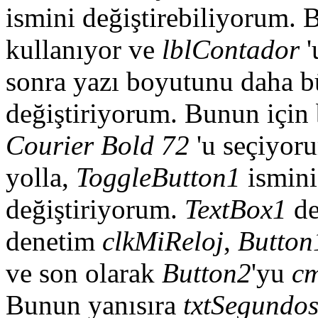
ismini değiştirebiliyorum. 
kullanıyor ve
lblContador
'
sonra yazı boyutunu daha b
değiştiriyorum. Bunun içi
Courier Bold 72
'u seçiyor
yolla,
ToggleButton1
ismin
değiştiriyorum.
TextBox1
de
denetim
clkMiReloj
,
Button
ve son olarak
Button2
'yu
cm
Bunun yanısıra
txtSegundo