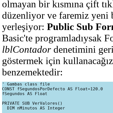
olmayan bir kısmına çift tı
düzenliyor ve faremiz yeni 
yerleşiyor:
Public Sub Fo
Basic'te programladıysak Fo
lblContador
denetimini ger
göstermek için kullanacağız.
benzemektedir:
' Gambas class file

CONST fSegundosPorDefecto AS Float=120.0

fSegundos AS Float

PRIVATE SUB VerValores()

  DIM nMinutos AS Integer
