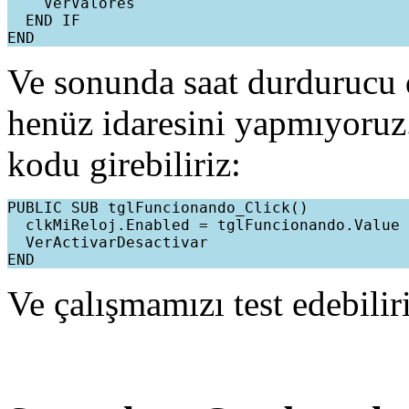
    VerValores

  END IF

Ve sonunda saat durdurucu 
henüz idaresini yapmıyoruz. 
kodu girebiliriz:
PUBLIC SUB tglFuncionando_Click()

  clkMiReloj.Enabled = tglFuncionando.Value

  VerActivarDesactivar

Ve çalışmamızı test edebiliri