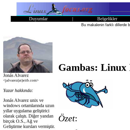
Duyumlar
|
Belgelikler
Bu makalenin farklı dillerde 
Gambas: Linux İ
Jonás Alvarez
<jalvarez(at)eitb.com>
Yazar hakkında:
Jonás Alvarez unix ve
windows ortamlarında uzun
yıllar uygulama geliştirici
Özet
:
olarak çalıştı. Diğer yandan
birçok O.S., Ağ ve
Geliştirme kursları vermiştir.