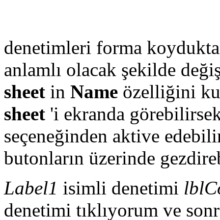
denetimleri forma koyduktan
anlamlı olacak şekilde deği
sheet
in
Name
özelliğini k
sheet
'i ekranda görebilirse
seçeneğinden aktive edebili
butonların üzerinde gezdireb
Label1
isimli denetimi
lblC
denetimi tıklıyorum ve son