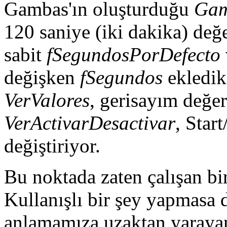
Gambas'ın oluşturduğu
Gam
120 saniye (iki dakika) değer
sabit
fSegundosPorDefecto
değişken
fSegundos
ekledik.
VerValores
, gerisayım değer
VerActivarDesactivar
, Star
değiştiriyor.
Bu noktada zaten çalışan b
Kullanışlı bir şey yapmasa 
anlamamıza uzaktan yarayan 