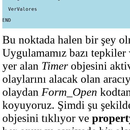
  VerValores
END
Bu noktada halen bir şey o
Uygulamamız bazı tepkiler 
yer alan
Timer
objesini akti
olaylarını alacak olan aracı
olaydan
Form_Open
kodtan
koyuyoruz. Şimdi şu şekil
objesini tıklıyor ve
propert