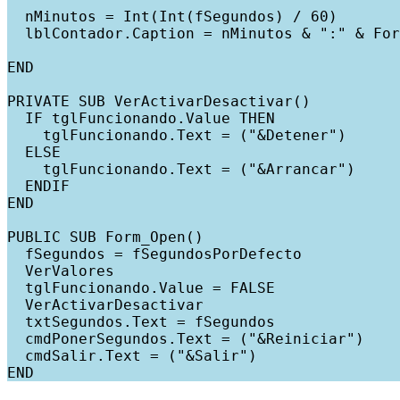
  nMinutos = Int(Int(fSegundos) / 60)

  lblContador.Caption = nMinutos & ":" & For
                                            
END

PRIVATE SUB VerActivarDesactivar()

  IF tglFuncionando.Value THEN

    tglFuncionando.Text = ("&Detener")

  ELSE

    tglFuncionando.Text = ("&Arrancar")

  ENDIF

END

PUBLIC SUB Form_Open()

  fSegundos = fSegundosPorDefecto

  VerValores

  tglFuncionando.Value = FALSE

  VerActivarDesactivar

  txtSegundos.Text = fSegundos

  cmdPonerSegundos.Text = ("&Reiniciar")

  cmdSalir.Text = ("&Salir")
