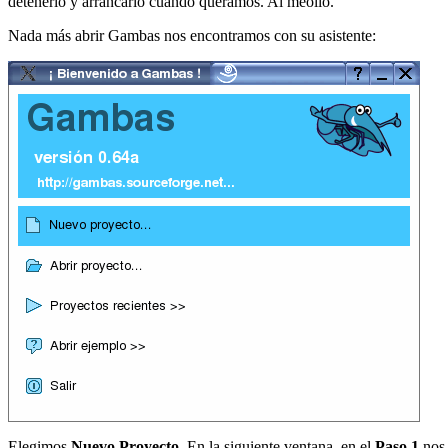
detenerlo y arrancarlo cuando queramos. Al meollo.
Nada más abrir Gambas nos encontramos con su asistente:
Elegimos
Nuevo Proyecto
. En la siguiente ventana, en el
Paso 1
nos