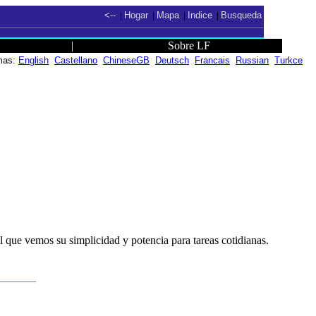
<--
Hogar
Mapa
Indice
Busqueda
|
|
|
|
|
Sobre LF
omas:
English
Castellano
ChineseGB
Deutsch
Francais
Russian
Turkce
 que vemos su simplicidad y potencia para tareas cotidianas.
_______