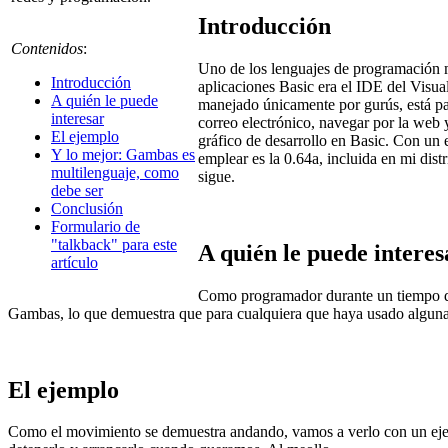
Introducción
Contenidos
:
Uno de los lenguajes de programación más
Introducción
aplicaciones Basic era el IDE del Visual
A quién le puede
manejado únicamente por gurús, está pas
interesar
correo electrónico, navegar por la web 
El ejemplo
gráfico de desarrollo en Basic. Con un
Y lo mejor: Gambas es
emplear es la 0.64a, incluida en mi dis
multilenguaje, como
sigue.
debe ser
Conclusión
Formulario de
"talkback" para este
A quién le puede interes
artículo
Como programador durante un tiempo de 
Gambas, lo que demuestra que para cualquiera que haya usado alguna 
El ejemplo
Como el movimiento se demuestra andando, vamos a verlo con un ejempl