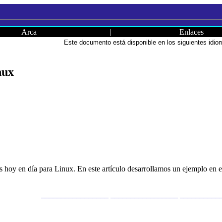
Arca
|
Enlaces
Este documento está disponible en los siguientes idi
nux
 hoy en día para Linux. En este artículo desarrollamos un ejemplo en el
_________________ _________________ __________