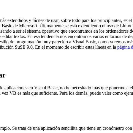
 extendidos y fáciles de usar, sobre todo para los principiantes, es el
 Basic de Microsoft. Últimamente se está extendiendo el uso de Linux has
ando a ser el sistema operativo que encontramos en los ordenadores de 
y editar textos. En esa tendencia nos encontramos varios entornos de des
 estilo de programación muy parecido a Visual Basic, como veremos más
tribución SuSE 9.0. En el momento de escribir estas líneas en la
página d
ar
aplicaciones en Visual Basic, no he necesitado más que ponerme a ello
vez VB es más que suficiente. Para los demás, puede valer como ejempl
o. Se trata de una aplicación sencillita que tiene un cronómetro con 