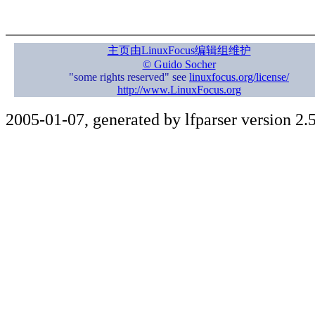
主页由LinuxFocus编辑组维护
© Guido Socher
"some rights reserved" see
linuxfocus.org/license/
http://www.LinuxFocus.org
2005-01-07, generated by lfparser version 2.