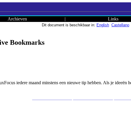
Archieven
|
Links
Dit document is beschikbaar in:
English
Castellano
Live Bookmarks
inuxFocus iedere maand minstens een nieuwe tip hebben. Als je ideeën h
_________________ _________________ _______