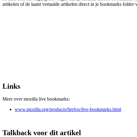
artikelen of de laatst vertaalde artikelen direct in je bookmarks folder 
Links
Meer over mozilla live bookmarks:
www.mozilla.org/products/firefox/live-bookmarks.html
Talkback voor dit artikel