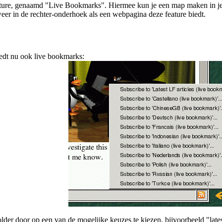
eature, genaamd "Live Bookmarks". Hiermee kun je een map maken in j
eer in de rechter-onderhoek als een webpagina deze feature biedt.
edt nu ook live bookmarks:
der door op een van de mogelijke keuzes te kiezen, bijvoorbeeld "lates