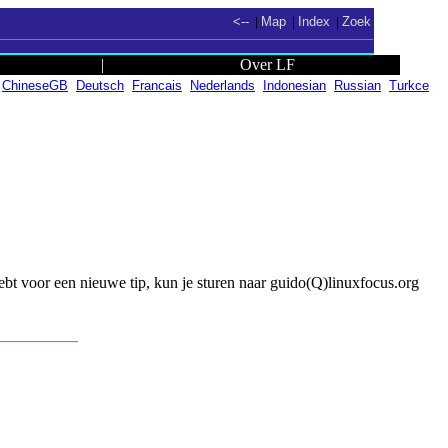
<--
Map
Index
Zoek
|
|
|
|
Over LF
ChineseGB
Deutsch
Francais
Nederlands
Indonesian
Russian
Turkce
ebt voor een nieuwe tip, kun je sturen naar guido(Q)linuxfocus.org
__________