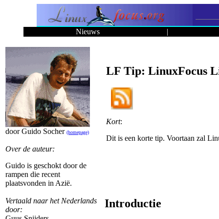
Nieuws
|
LF Tip: LinuxFocus 
Kort
:
door Guido Socher
(homepage)
Dit is een korte tip. Voortaan zal L
Over de auteur:
Guido is geschokt door de
rampen die recent
plaatsvonden in Azië.
Vertaald naar het Nederlands
Introductie
door:
Guus Snijders