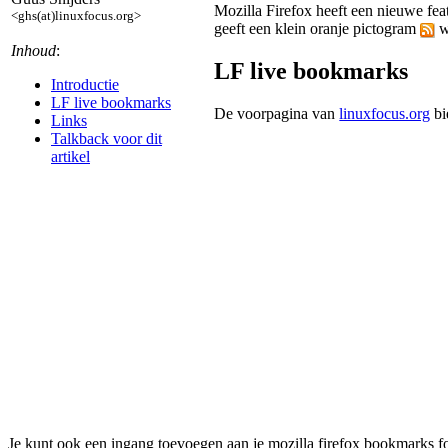
Mozilla Firefox heeft een nieuwe f
<ghs(at)linuxfocus.org>
geeft een klein oranje pictogram
w
Inhoud
:
LF live bookmarks
Introductie
LF live bookmarks
De voorpagina van
linuxfocus.org
bi
Links
Talkback voor dit
artikel
Je kunt ook een ingang toevoegen aan je mozilla firefox bookmarks fol