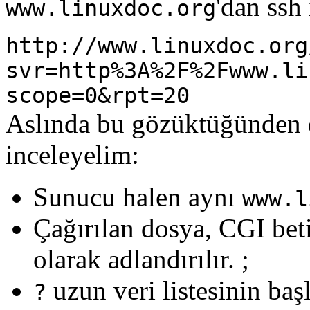
'dan ssh
www.linuxdoc.org
http://www.linuxdoc.org
svr=http%3A%2F%2Fwww.li
scope=0&rpt=20
Aslında bu gözüktüğünden 
inceleyelim:
Sunucu halen aynı
www.l
Çağırılan dosya, CGI bet
olarak adlandırılır. ;
uzun veri listesinin başl
?