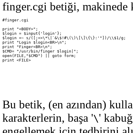
finger.cgi betiği, makinede
#finger.cgi

print "<BODY>";

$login = $input{'login'};

$login =~ s/([;<>\*\|`&\$!#\(\)\[\]\{\}:'"])/\\$1/g;

print "Login $login<BR>\n";

print "Finger<BR>\n";

$CMD= "/usr/bin/finger $login|";

open(FILE,"$CMD") || goto form;

Bu betik, (en azından) kullanı
karakterlerin, başa '
' kabuğ
\
engellemek için tedbirini al