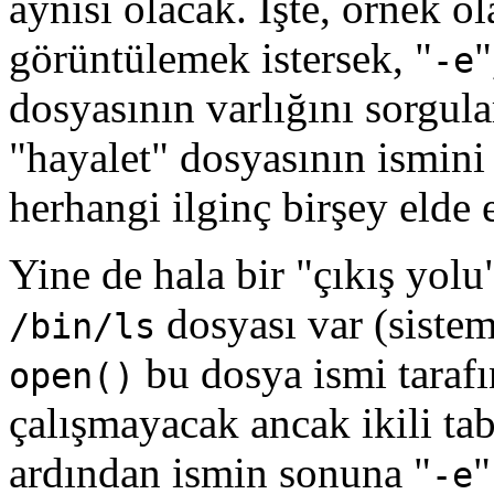
aynısı olacak. İşte, örnek o
görüntülemek istersek, "
"
-e
dosyasının varlığını sorgular
"hayalet" dosyasının ismin
herhangi ilginç birşey elde 
Yine de hala bir "çıkış yolu
dosyası var (sistem
/bin/ls
bu dosya ismi tarafı
open()
çalışmayacak ancak ikili t
ardından ismin sonuna "
"
-e