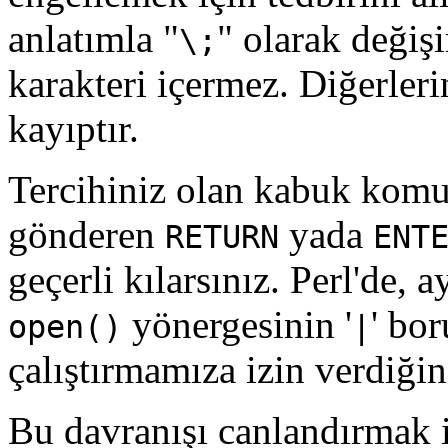
anlatımla "
" olarak değişi
\;
karakteri içermez. Diğerlerin
kayıptır.
Tercihiniz olan kabuk komut
gönderen
yada
RETURN
ENT
geçerli kılarsınız. Perl'de, 
yönergesinin '
' bor
open()
|
çalıştırmamıza izin verdiği
Bu davranışı canlandırmak 