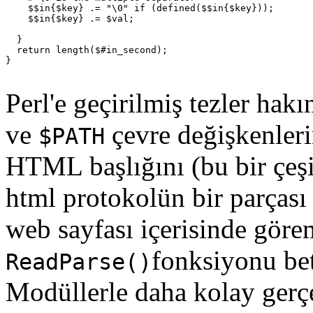
    $$in{$key} .= "\0" if (defined($$in{$key}));

    $$in{$key} .= $val;

  }

  return length($#in_second);

}

Perl'e geçirilmiş tezler hakı
ve
çevre değişkenleri
$PATH
HTML başlığını (bu bir çeşit
html protokolün bir parçası
web sayfası içerisinde göre
fonksiyonu bet
ReadParse()
Modüllerle daha kolay gerçek