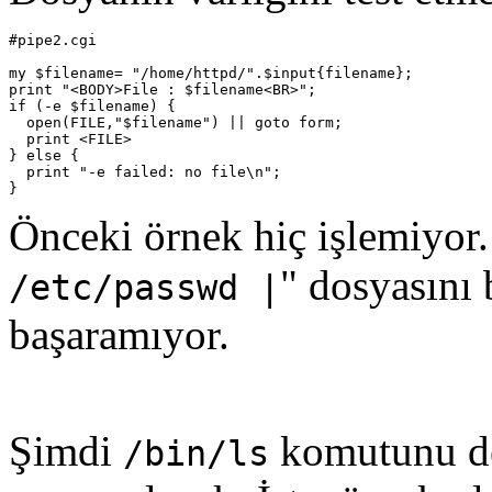
#pipe2.cgi

my $filename= "/home/httpd/".$input{filename};

print "<BODY>File : $filename<BR>";

if (-e $filename) {

  open(FILE,"$filename") || goto form;

  print <FILE>

} else {

  print "-e failed: no file\n";

Önceki örnek hiç işlemiyor.
" dosyasını
/etc/passwd |
başaramıyor.
Şimdi
komutunu de
/bin/ls