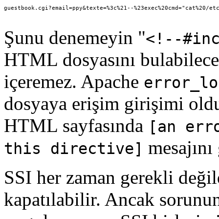
Şunu denemeyin "
<!--#in
HTML dosyasını bulabileceği
içeremez. Apache
error_lo
dosyaya erişim girişimi oldu
HTML sayfasında
[an err
mesajını 
this directive]
SSI her zaman gerekli değil
kapatılabilir. Ancak sorunu