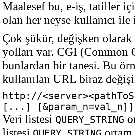
Maalesef bu, e-iş, tatiller
olan her neyse kullanıcı ile 
Çok şükür, değişken olarak
yolları var. CGI (Common G
bunlardan bir tanesi. Bu örn
kullanılan URL biraz değişik
http://<server><pathToS
[...] [&param_n=val_n]]
Veri listesi
or
QUERY_STRING
listesi
ortam 
QUERY_STRING