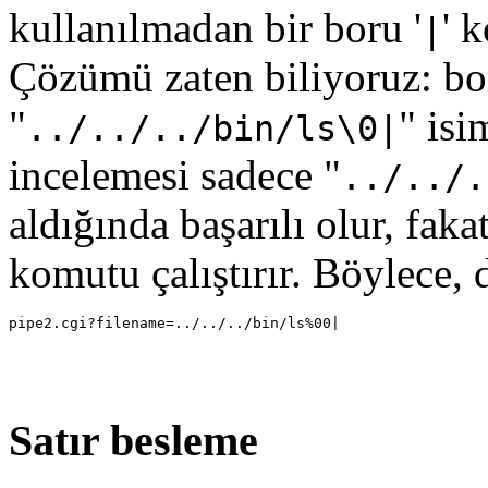
kullanılmadan bir boru '
' 
|
Çözümü zaten biliyoruz: bo
"
" isi
../../../bin/ls\0|
incelemesi sadece "
../../.
aldığında başarılı olur, faka
komutu çalıştırır. Böylece, 
Satır besleme