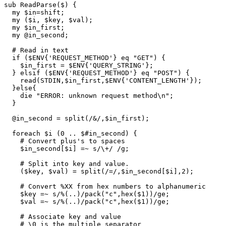
sub ReadParse($) {

  my $in=shift;

  my ($i, $key, $val);

  my $in_first;

  my @in_second;

  # Read in text

  if ($ENV{'REQUEST_METHOD'} eq "GET") {

    $in_first = $ENV{'QUERY_STRING'};

  } elsif ($ENV{'REQUEST_METHOD'} eq "POST") {

    read(STDIN,$in_first,$ENV{'CONTENT_LENGTH'});

  }else{

    die "ERROR: unknown request method\n";

  }

  @in_second = split(/&/,$in_first);

  foreach $i (0 .. $#in_second) {

    # Convert plus's to spaces

    $in_second[$i] =~ s/\+/ /g;

    # Split into key and value.

    ($key, $val) = split(/=/,$in_second[$i],2);

    # Convert %XX from hex numbers to alphanumeric

    $key =~ s/%(..)/pack("c",hex($1))/ge;

    $val =~ s/%(..)/pack("c",hex($1))/ge;

    # Associate key and value

    # \0 is the multiple separator
