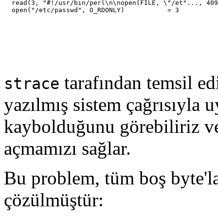
  read(3, "#!/usr/bin/perl\n\nopen(FILE, \"/et"..., 409
tarafından temsil ed
strace
yazılmış sistem çağrısıyla 
kaybolduğunu görebiliriz ve
açmamızı sağlar.
Bu problem, tüm boş byte'lar
çözülmüştür: