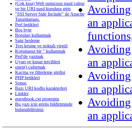
(Çok kısa) Web sunucusu nasıl çalışır
Avoiding
ve bir URI nasıl kurulura giriş
"SSI Server Side Include" ile Apache
an applic
Tanımlaması.
Perl betikleri
Boş byte
functions
Boruları kullanmak
Satır besleme
Avoiding
Ters kesme ve noktalı virgül
Korumasız bir " kullanmak
Perl'de yazmak
an applic
Uyarı ve kusur tercihleri
open() çağırmak
Avoiding
Kaçma ve filtreleme girdisi
PHP betikleri
Sonuç
an applica
Bazı URI kodlu karakterleri
Linkler
Avoiding
guestbook.cgi programı
Bu yazı için görüş bildiriminde
bulunabilirsiniz
an applica