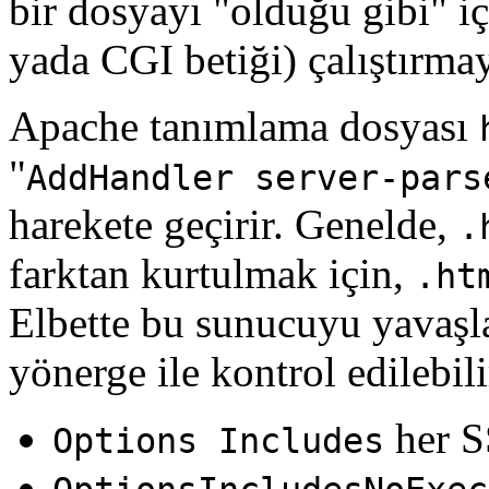
bir dosyayı "olduğu gibi" 
yada CGI betiği) çalıştırmay
Apache tanımlama dosyası
"
AddHandler server-pars
harekete geçirir. Genelde,
.
farktan kurtulmak için,
.ht
Elbette bu sunucuyu yavaşlat
yönerge ile kontrol edilebili
her SS
Options Includes