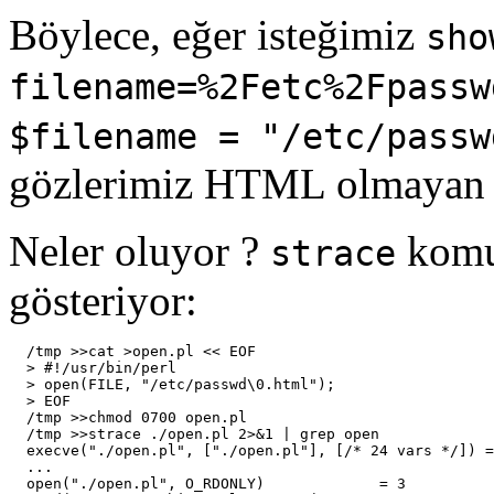
Böylece, eğer isteğimiz
sho
filename=%2Fetc%2Fpassw
$filename = "/etc/passw
gözlerimiz HTML olmayan bi
Neler oluyor ?
komut
strace
gösteriyor:
  /tmp >>cat >open.pl << EOF

  > #!/usr/bin/perl

  > open(FILE, "/etc/passwd\0.html");

  > EOF

  /tmp >>chmod 0700 open.pl

  /tmp >>strace ./open.pl 2>&1 | grep open

  execve("./open.pl", ["./open.pl"], [/* 24 vars */]) =
  ...

  open("./open.pl", O_RDONLY)             = 3
