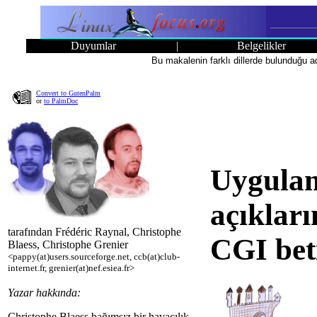
Duyumlar
|
Belgelikler
Bu makalenin farklı dillerde bulunduğu a
Convert to GutenPalm
or
to PalmDoc
Uygulam
açıklar
tarafından Frédéric Raynal, Christophe
CGI bet
Blaess, Christophe Grenier
<pappy(at)users.sourceforge.net, ccb(at)club-
internet.fr, grenier(at)nef.esiea.fr>
Yazar hakkında:
Christophe Blaess bağımsız bir havacılık