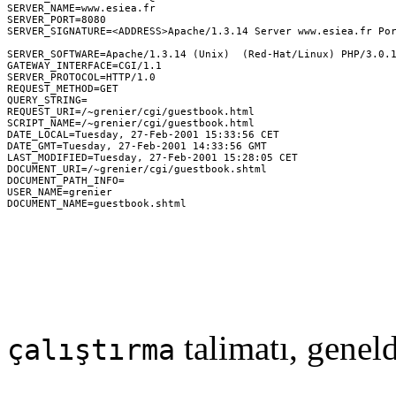
SERVER_NAME=www.esiea.fr

SERVER_PORT=8080

SERVER_SIGNATURE=<ADDRESS>Apache/1.3.14 Server www.esiea.fr Por
SERVER_SOFTWARE=Apache/1.3.14 (Unix)  (Red-Hat/Linux) PHP/3.0.1
GATEWAY_INTERFACE=CGI/1.1

SERVER_PROTOCOL=HTTP/1.0

REQUEST_METHOD=GET

QUERY_STRING=

REQUEST_URI=/~grenier/cgi/guestbook.html

SCRIPT_NAME=/~grenier/cgi/guestbook.html

DATE_LOCAL=Tuesday, 27-Feb-2001 15:33:56 CET

DATE_GMT=Tuesday, 27-Feb-2001 14:33:56 GMT

LAST_MODIFIED=Tuesday, 27-Feb-2001 15:28:05 CET

DOCUMENT_URI=/~grenier/cgi/guestbook.shtml

DOCUMENT_PATH_INFO=

USER_NAME=grenier

talimatı, geneld
çalıştırma