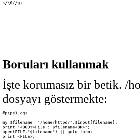
Boruları kullanmak
İşte korumasız bir betik. /h
dosyayı göstermekte:
#pipe1.cgi

my $filename= "/home/httpd/".$input{filename};

print "<BODY>File : $filename<BR>";

open(FILE,"$filename") || goto form;
