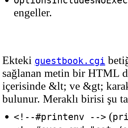
OptionsIncludesNoExec
engeller.
Ekteki
betiğ
guestbook.cgi
sağlanan metin bir HTML dosy
içerisinde &lt; ve &gt; kar
bulunur. Meraklı birisi şu ta
(
<!--#printenv -->
pr