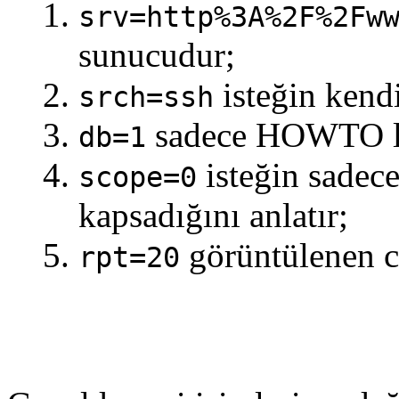
srv=http%3A%2F%2Fw
sunucudur;
isteğin kendi
srch=ssh
sadece HOWTO ları
db=1
isteğin sadece 
scope=0
kapsadığını anlatır;
görüntülenen ce
rpt=20