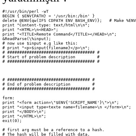
#!/usr/bin/perl -wT

BEGIN { $ENV{PATH} = '/usr/bin:/bin' }

delete @ENV{qw(IFS CDPATH ENV BASH_ENV)};   # Make %ENV
print "Content-type: text/html\n\n";

print "<HTML>\n<HEAD>";

print "<TITLE>Remote Command</TITLE></HEAD>\n";

&ReadParse(\%input);

# now use $input e.g like this:

# print "<p>$input{filename}</p>\n";

# #################################### #

# Start of problem description         #

# #################################### #

# ################################## #

# End of problem description         #

# ################################## #

form:

print "<form action=\"$ENV{'SCRIPT_NAME'}\">\n";

print "<input type=texte name=filename>\n </form>\n";

print "</BODY>\n";

print "</HTML>\n";

exit(0);

# first arg must be a reference to a hash.

# The hash will be filled with data.
