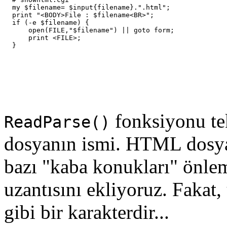
  my $filename= $input{filename}.".html";

  print "<BODY>File : $filename<BR>";

  if (-e $filename) {

      open(FILE,"$filename") || goto form;

      print <FILE>;

fonksiyonu tek
ReadParse()
dosyanın ismi. HTML dosya
bazı "kaba konukları" önle
uzantısını ekliyoruz. Fakat,
gibi bir karakterdir...