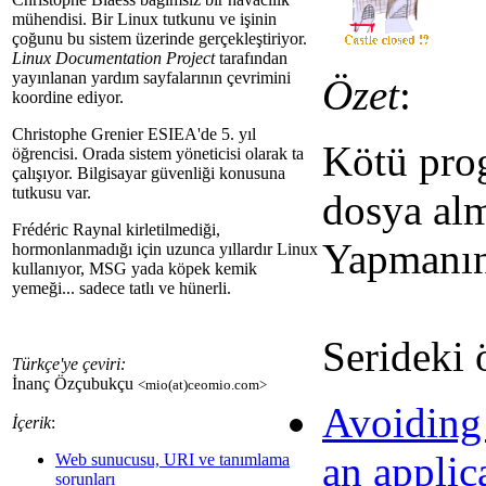
mühendisi. Bir Linux tutkunu ve işinin
çoğunu bu sistem üzerinde gerçekleştiriyor.
Linux Documentation Project
tarafından
yayınlanan yardım sayfalarının çevrimini
Özet
:
koordine ediyor.
Christophe Grenier ESIEA'de 5. yıl
Kötü prog
öğrencisi. Orada sistem yöneticisi olarak ta
çalışıyor. Bilgisayar güvenliği konusuna
tutkusu var.
dosya alm
Frédéric Raynal kirletilmediği,
Yapmanın
hormonlanmadığı için uzunca yıllardır Linux
kullanıyor, MSG yada köpek kemik
yemeği... sadece tatlı ve hünerli.
Serideki 
Türkçe'ye çeviri:
İnanç Özçubukçu
<mio(at)ceomio.com>
Avoiding
İçerik
:
an applic
Web sunucusu, URI ve tanımlama
sorunları