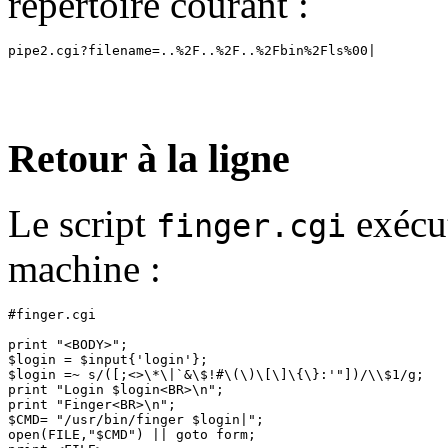
répertoire courant :
Retour à la ligne
Le script
exécut
finger.cgi
machine :
#finger.cgi

print "<BODY>";

$login = $input{'login'};

$login =~ s/([;<>\*\|`&\$!#\(\)\[\]\{\}:'"])/\\$1/g;

print "Login $login<BR>\n";

print "Finger<BR>\n";

$CMD= "/usr/bin/finger $login|";

open(FILE,"$CMD") || goto form;
