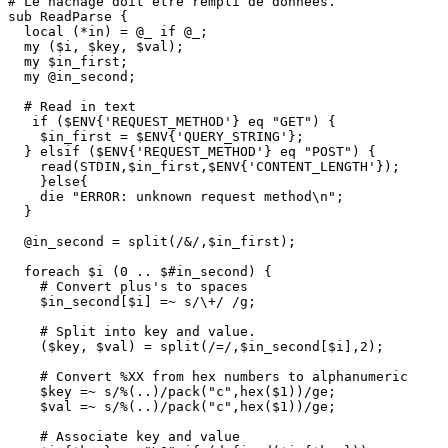
# Le hachage doit être rempli de données.

sub ReadParse {

  local (*in) = @_ if @_;

  my ($i, $key, $val);

  my $in_first;

  my @in_second;

  # Read in text

   if ($ENV{'REQUEST_METHOD'} eq "GET") {

    $in_first = $ENV{'QUERY_STRING'};

  } elsif ($ENV{'REQUEST_METHOD'} eq "POST") {

    read(STDIN,$in_first,$ENV{'CONTENT_LENGTH'});

    }else{

    die "ERROR: unknown request method\n";

  }

  @in_second = split(/&/,$in_first);

  foreach $i (0 .. $#in_second) {

    # Convert plus's to spaces

    $in_second[$i] =~ s/\+/ /g;

    # Split into key and value.

    ($key, $val) = split(/=/,$in_second[$i],2);

    # Convert %XX from hex numbers to alphanumeric

    $key =~ s/%(..)/pack("c",hex($1))/ge;

    $val =~ s/%(..)/pack("c",hex($1))/ge;

    # Associate key and value
