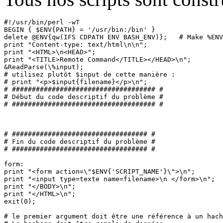
#!/usr/bin/perl -wT

BEGIN { $ENV{PATH} = '/usr/bin:/bin' }

delete @ENV{qw(IFS CDPATH ENV BASH_ENV)};   # Make %ENV
print "Content-type: text/html\n\n";

print "<HTML>\n<HEAD>";

print "<TITLE>Remote Command</TITLE></HEAD>\n";

&ReadParse(\%input);

# utilisez plutôt $input de cette manière :

# print "<p>$input{filename}</p>\n";

# #################################### #

# Début du code descriptif du problème #

# #################################### #

# ################################## #

# Fin du code descriptif du problème #

# ################################## #

form:

print "<form action=\"$ENV{'SCRIPT_NAME'}\">\n";

print "<input type=texte name=filename>\n </form>\n";

print "</BODY>\n";

print "</HTML>\n";

exit(0);

# le premier argument doit être une référence à un hach