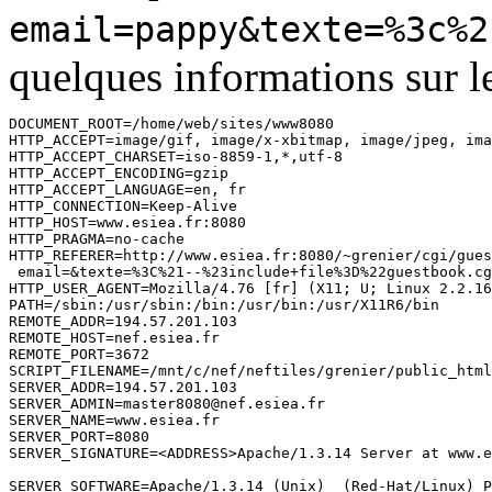
email=pappy&texte=%3c%2
quelques informations sur le
DOCUMENT_ROOT=/home/web/sites/www8080

HTTP_ACCEPT=image/gif, image/x-xbitmap, image/jpeg, ima
HTTP_ACCEPT_CHARSET=iso-8859-1,*,utf-8

HTTP_ACCEPT_ENCODING=gzip

HTTP_ACCEPT_LANGUAGE=en, fr

HTTP_CONNECTION=Keep-Alive

HTTP_HOST=www.esiea.fr:8080

HTTP_PRAGMA=no-cache

HTTP_REFERER=http://www.esiea.fr:8080/~grenier/cgi/gues
 email=&texte=%3C%21--%23include+file%3D%22guestbook.cg
HTTP_USER_AGENT=Mozilla/4.76 [fr] (X11; U; Linux 2.2.16
PATH=/sbin:/usr/sbin:/bin:/usr/bin:/usr/X11R6/bin

REMOTE_ADDR=194.57.201.103

REMOTE_HOST=nef.esiea.fr

REMOTE_PORT=3672

SCRIPT_FILENAME=/mnt/c/nef/neftiles/grenier/public_html
SERVER_ADDR=194.57.201.103

SERVER_ADMIN=master8080@nef.esiea.fr

SERVER_NAME=www.esiea.fr

SERVER_PORT=8080

SERVER_SIGNATURE=<ADDRESS>Apache/1.3.14 Server at www.e
SERVER_SOFTWARE=Apache/1.3.14 (Unix)  (Red-Hat/Linux) P