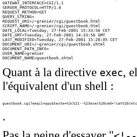
GATEWAY_INTERFACE=CGI/1.1

SERVER_PROTOCOL=HTTP/1.0

REQUEST_METHOD=GET

QUERY_STRING=

REQUEST_URI=/~grenier/cgi/guestbook.html

SCRIPT_NAME=/~grenier/cgi/guestbook.html

DATE_LOCAL=Tuesday, 27-Feb-2001 15:33:56 CET

DATE_GMT=Tuesday, 27-Feb-2001 14:33:56 GMT

LAST_MODIFIED=Tuesday, 27-Feb-2001 15:28:05 CET

DOCUMENT_URI=/~grenier/cgi/guestbook.shtml

DOCUMENT_PATH_INFO=

USER_NAME=grenier

Quant à la directive
, 
exec
l'équivalent d'un shell :
.
Pas la peine d'essayer "
<!--