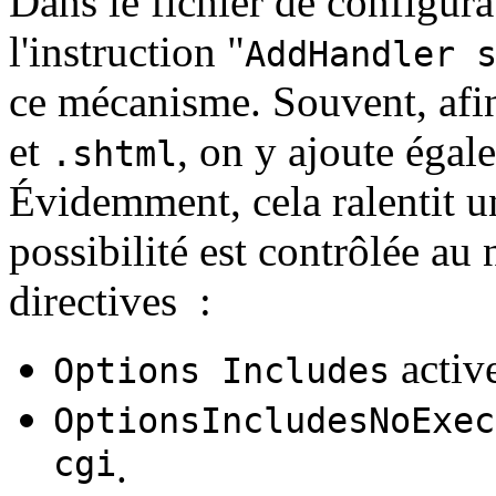
Dans le fichier de configur
l'instruction "
AddHandler 
ce mécanisme. Souvent, afin
et
, on y ajoute égal
.shtml
Évidemment, cela ralentit un
possibilité est contrôlée au 
directives :
active
Options Includes
OptionsIncludesNoExec
cgi
.