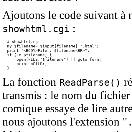
Ajoutons le code suivant à n
:
showhtml.cgi
  # showhtml.cgi

  my $filename= $input{filename}.".html";

  print "<BODY>File : $filename<BR>";

  if (-e $filename) {

      open(FILE,"$filename") || goto form;

      print <FILE>;

La fonction
ré
ReadParse()
transmis : le nom du fichier 
comique essaye de lire autr
nous ajoutons l'extension "