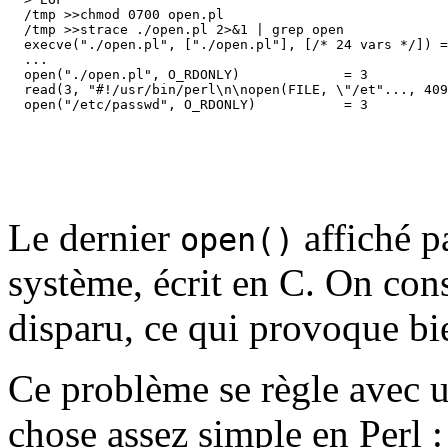
  /tmp >>chmod 0700 open.pl

  /tmp >>strace ./open.pl 2>&1 | grep open

  execve("./open.pl", ["./open.pl"], [/* 24 vars */]) =
  ...

  open("./open.pl", O_RDONLY)             = 3

  read(3, "#!/usr/bin/perl\n\nopen(FILE, \"/et"..., 409
Le dernier
affiché p
open()
système, écrit en C. On con
disparu, ce qui provoque bie
Ce problème se règle avec u
chose assez simple en Perl :