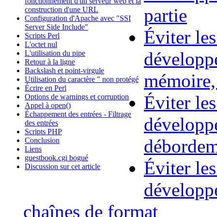
fonctionnement d'un serveur web et la
partie
construction d'une URL
Configuration d'Apache avec "SSI
Server Side Include"
Éviter les
Scripts Perl
L'octet nul
développe
L'utilisation du pipe
Retour à la ligne
Backslash et point-virgule
mémoire, 
Utilisation du caractère " non protégé
Écrire en Perl
Éviter les
Options de warnings et corruption
Appel à open()
Échappement des entrées - Filtrage
développe
des entrées
Scripts PHP
débordem
Conclusion
Liens
guestbook.cgi bogué
Éviter les
Discussion sur cet article
développe
chaînes de format