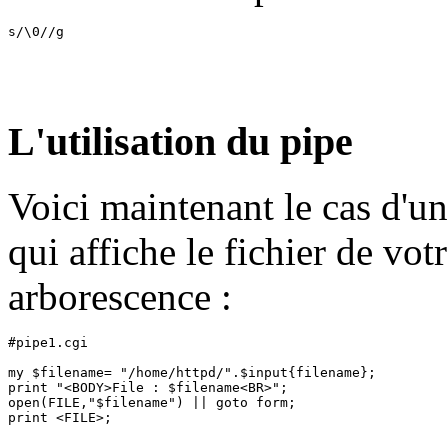
L'utilisation du pipe
Voici maintenant le cas d'un
qui affiche le fichier de vot
arborescence :
#pipe1.cgi

my $filename= "/home/httpd/".$input{filename};

print "<BODY>File : $filename<BR>";

open(FILE,"$filename") || goto form;
