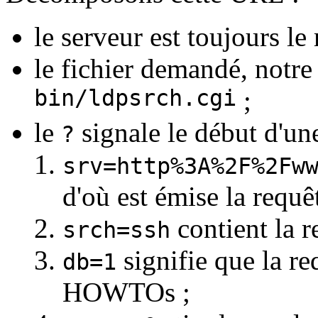
le serveur est toujours 
le fichier demandé, notre
bin/ldpsrch.cgi
;
le
signale le début d'un
?
srv=http%3A%2F%2Fw
d'où est émise la requêt
contient la r
srch=ssh
signifie que la re
db=1
HOWTOs ;