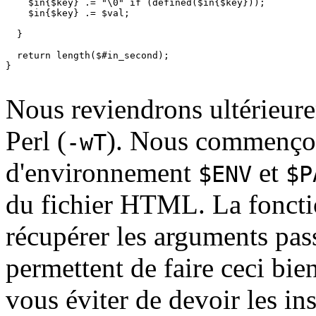
    $in{$key} .= "\0" if (defined($in{$key}));

    $in{$key} .= $val;

  }

  return length($#in_second);

}

Nous reviendrons ultérieure
Perl (
). Nous commençon
-wT
d'environnement
et
$ENV
$P
du fichier HTML. La fonct
récupérer les arguments pas
permettent de faire ceci bi
vous éviter de devoir les inst