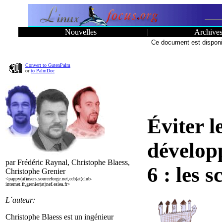
Nouvelles
|
Archive
Ce document est dispon
Convert to GutenPalm
or
to PalmDoc
Éviter le
dévelop
par Frédéric Raynal, Christophe Blaess,
6 : les 
Christophe Grenier
<pappy(at)users.sourceforge.net,ccb(at)club-
internet.fr,grenier(at)nef.esiea.fr>
L´auteur:
Christophe Blaess est un ingénieur