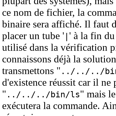
plupart des systèmes), mais 
ce nom de fichier, la comma
binaire sera affiché. Il fau
placer un tube '
' à la fin d
|
utilisé dans la vérification 
connaissons déjà la solution 
transmettons "
../../../bi
d'existence réussit car il ne
"
" mais l
../../../bin/ls
exécutera la commande. Ains