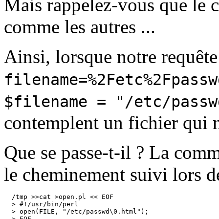
Mais rappelez-vous que le ca
comme les autres ...
Ainsi, lorsque notre requête
filename=%2Fetc%2Fpassw
$filename = "/etc/passw
contemplent un fichier qui
Que se passe-t-il ? La co
le cheminement suivi lors de
  /tmp >>cat >open.pl << EOF

  > #!/usr/bin/perl

  > open(FILE, "/etc/passwd\0.html");

  > EOF
