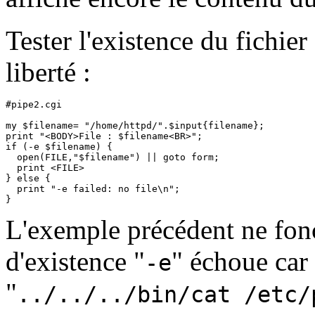
Tester l'existence du fichier
liberté :
#pipe2.cgi

my $filename= "/home/httpd/".$input{filename};

print "<BODY>File : $filename<BR>";

if (-e $filename) {

  open(FILE,"$filename") || goto form;

  print <FILE>

} else {

  print "-e failed: no file\n";

L'exemple précédent ne fonct
d'existence "
" échoue car 
-e
"
../../../bin/cat /etc/