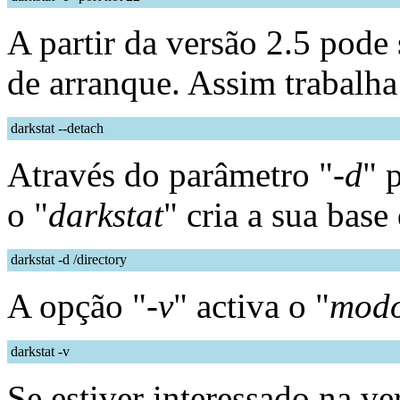
A partir da versão 2.5 pode 
de arranque. Assim trabal
darkstat --detach
Através do parâmetro "
-d
" 
o "
darkstat
" cria a sua base
darkstat -d /directory
A opção "
-v
" activa o "
modo
darkstat -v
Se estiver interessado na ve