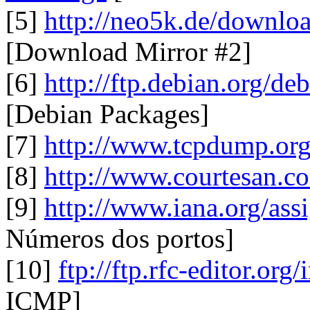
[5]
http://neo5k.de/download
[Download Mirror #2]
[6]
http://ftp.debian.org/de
[Debian Packages]
[7]
http://www.tcpdump.org
[8]
http://www.courtesan.c
[9]
http://www.iana.org/as
Números dos portos]
[10]
ftp://ftp.rfc-editor.org
ICMP]