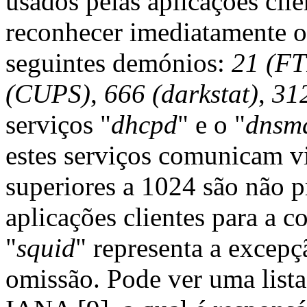
usados pelas aplicações clie
reconhecer imediatamente o
seguintes demónios:
21 (FT
(CUPS)
,
666 (darkstat)
,
31
serviços "
dhcpd
" e o "
dnsm
estes serviços comunicam v
superiores a 1024 são não p
aplicações clientes para a 
"
squid
" representa a excep
omissão. Pode ver uma lista