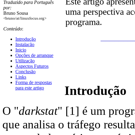
Este artigo apresen
Traduzido para Português
por:
uma perspectiva ace
Bruno Sousa
<bruno/at/linuxfocus.org>
programa.
Conteúdo
:
_______
Introdução
Instalação
Inicio
Opções de arranque
Utilização
Aspectos Futuros
Conclusão
Links
Forma de respostas
Introdução
para este artigo
O "
darkstat
" [1] é um prog
que analisa o tráfego resul