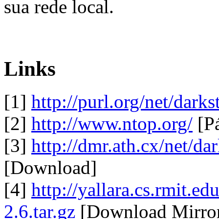
sua rede local.
Links
[1]
http://purl.org/net/darks
[2]
http://www.ntop.org/
[Pá
[3]
http://dmr.ath.cx/net/dar
[Download]
[4]
http://yallara.cs.rmit.ed
2.6.tar.gz
[Download Mirror