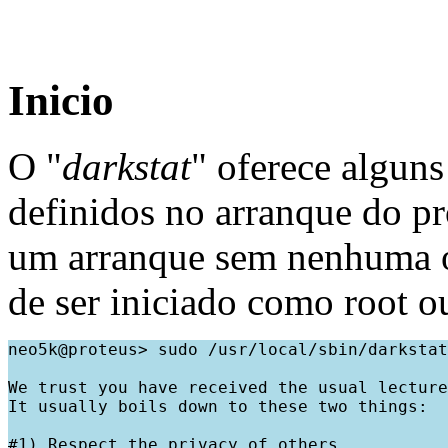
Inicio
O "
darkstat
" oferece algun
definidos no arranque do p
um arranque sem nenhuma o
de ser iniciado como root o
neo5k@proteus> sudo /usr/local/sbin/darkstat

We trust you have received the usual lecture
It usually boils down to these two things:

#1) Respect the privacy of others.
