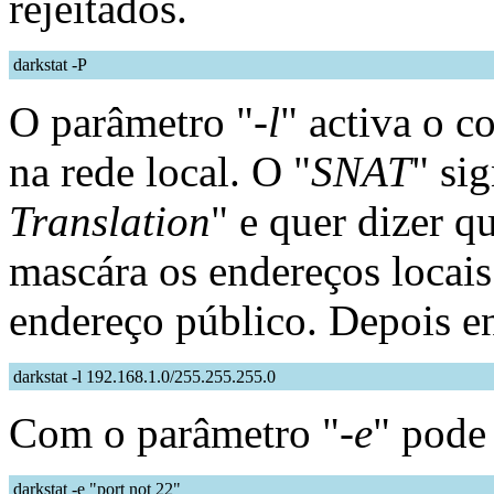
rejeitados.
darkstat -P
O parâmetro "
-l
" activa o 
na rede local. O "
SNAT
" sig
Translation
" e quer dizer q
mascára os endereços locais
endereço público. Depois en
darkstat -l 192.168.1.0/255.255.255.0
Com o parâmetro "
-e
" pode 
darkstat -e "port not 22"