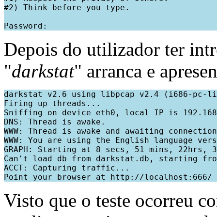
#2) Think before you type.

Depois do utilizador ter int
"
darkstat
" arranca e aprese
darkstat v2.6 using libpcap v2.4 (i686-pc-li
Firing up threads...

Sniffing on device eth0, local IP is 192.168
DNS: Thread is awake.

WWW: Thread is awake and awaiting connection
WWW: You are using the English language vers
GRAPH: Starting at 8 secs, 51 mins, 22hrs, 3
Can't load db from darkstat.db, starting fro
ACCT: Capturing traffic...

Visto que o teste ocorreu c