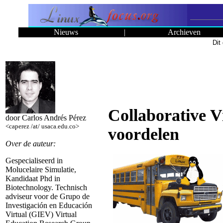
Nieuws
|
Archieven
Dit
Collaborative 
door Carlos Andrés Pérez
<caperez /at/ usaca.edu.co>
voordelen
Over de auteur:
Gespecialiseerd in
Molucelaire Simulatie,
Kandidaat Phd in
Biotechnology. Technisch
adviseur voor de Grupo de
Investigación en Educación
Virtual (GIEV) Virtual