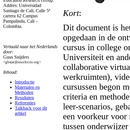
Education Research Group.
Addres: Universidad
Kort
:
Santiago de Cali, Calle 5ª
carrera 62 Campus
Pampalinda, Cali –
Dit document is he
Colombia.
opgedaan in de ont
cursus in college o
Vertaald naar het Nederlands
door:
Universiteit en an
Guus Snijders
<ghs(at)linuxfocus.org>
collaborative virtu
Inhoud
:
werkruimten), vide
Introductie
cursussen begon me
Materialen en
Methoden
criteria en methode
Resultaten
Referenties
leer-scenarios, ge
Talkback voor dit
artikel
een voorkeur voor 
tussen onderwijzer 