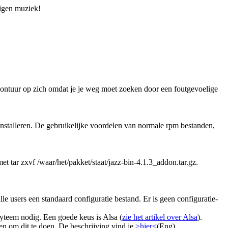
eigen muziek!
avontuur op zich omdat je je weg moet zoeken door een foutgevoelige
 installeren. De gebruikelijke voordelen van normale rpm bestanden,
et tar zxvf /waar/het/pakket/staat/jazz-bin-4.1.3_addon.tar.gz.
alle users een standaard configuratie bestand. Er is geen configuratie-
yteem nodig. Een goede keus is Alsa (
zie het artikel over Alsa
).
ken om dit te doen. De beschrijving vind je
>hier<
(Eng).