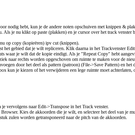
rvoor nodig hebt, kun je de andere noten opschuiven met knippen & plak
 Als je nu klikt op paste (plakken) en je cursor over het track venster bew
e nu op copy (kopieëren) ipv cut (knippen).
st het gebied dat je wilt repliceren. Klik daarna in het Trackvenster Edi
ats waar je wilt dat de kopie eindigt. Als je "Repeat Copy" hebt aangev
 muziek naar rechts worden opgeschoven om ruimte te maken voor de ni
voegen door het deel als pattern (patroon) (File->Save Pattern) en het
box kun je kiezen of het verwijderen een lege ruimte moet achterlaten,
a je vervolgens naar Edit->Transpose in het Track venster.
wser. Kies de akkoorden die je wilt, en selecteer het deel van je muzie
tuk zulen worden getransponeerd naar de pitch van de akkoorden.