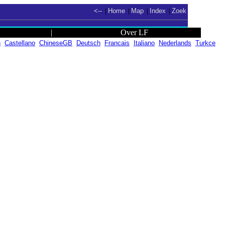
<--
Home
Map
Index
Zoek
|
|
|
|
|
Over LF
h
Castellano
ChineseGB
Deutsch
Francais
Italiano
Nederlands
Turkce