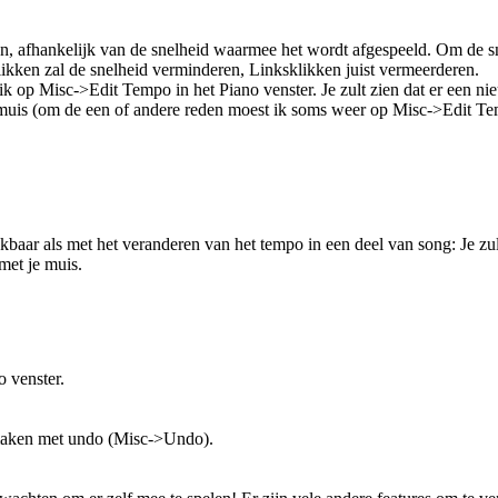
n, afhankelijk van de snelheid waarmee het wordt afgespeeld. Om de sn
sklikken zal de snelheid verminderen, Linksklikken juist vermeerderen.
ik op Misc->Edit Tempo in het Piano venster. Je zult zien dat er een n
 muis (om de een of andere reden moest ik soms weer op Misc->Edit Te
jkbaar als met het veranderen van het tempo in een deel van song: Je zul
met je muis.
o venster.
n maken met undo (Misc->Undo).