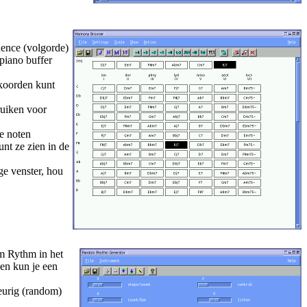
uence (volgorde)
piano buffer
kkoorden kunt
ruiken voor
e noten
nt ze zien in de
ge venster, hou
m Rythm in het
 en kun je een
keurig (random)