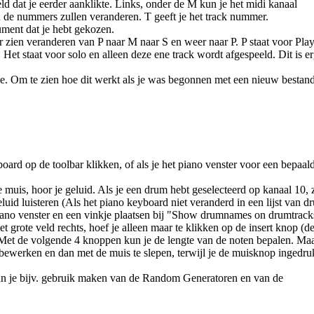
veld dat je eerder aanklikte. Links, onder de M kun je het midi kanaal
en de nummers zullen veranderen. T geeft je het track nummer.
ument dat je hebt gekozen.
er zien veranderen van P naar M naar S en weer naar P. P staat voor Play
. Het staat voor solo en alleen deze ene track wordt afgespeeld. Dit is e
ode. Om te zien hoe dit werkt als je was begonnen met een nieuw bestand
ard op de toolbar klikken, of als je het piano venster voor een bepaald
 muis, hoor je geluid. Als je een drum hebt geselecteerd op kanaal 10, zu
eluid luisteren (Als het piano keyboard niet veranderd in een lijst van
piano venster en een vinkje plaatsen bij "Show drumnames on drumtrack
t grote veld rechts, hoef je alleen maar te klikken op de insert knop (d
n. Met de volgende 4 knoppen kun je de lengte van de noten bepalen. Maa
 bewerken en dan met de muis te slepen, terwijl je de muisknop ingedru
kun je bijv. gebruik maken van de Random Generatoren en van de