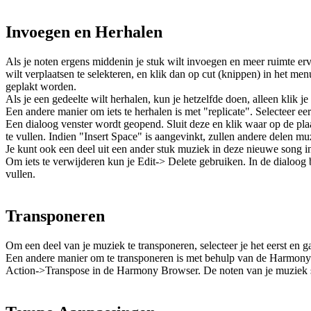
Invoegen en Herhalen
Als je noten ergens middenin je stuk wilt invoegen en meer ruimte e
wilt verplaatsen te selekteren, en klik dan op cut (knippen) in het menu.
geplakt worden.
Als je een gedeelte wilt herhalen, kun je hetzelfde doen, alleen klik j
Een andere manier om iets te herhalen is met "replicate". Selecteer eer
Een dialoog venster wordt geopend. Sluit deze en klik waar op de pla
te vullen. Indien "Insert Space" is aangevinkt, zullen andere delen
Je kunt ook een deel uit een ander stuk muziek in deze nieuwe song in
Om iets te verwijderen kun je Edit-> Delete gebruiken. In de dialoog 
vullen.
Transponeren
Om een deel van je muziek te transponeren, selecteer je het eerst en g
Een andere manier om te transponeren is met behulp van de Harmony Bro
Action->Transpose in de Harmony Browser. De noten van je muziek s