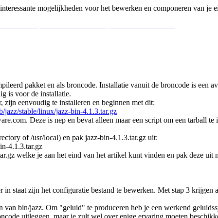
e interessante mogelijkheden voor het bewerken en componeren van je 
__________ _________________ _________________
pileerd pakket en als broncode. Installatie vanuit de broncode is een 
is voor de installatie.
 zijn eenvoudig te installeren en beginnen met dit:
/jazz/stable/linux/jazz-bin-4.1.3.tar.gz
are.com. Deze is nep en bevat alleen maar een script om een tarball te
ctory of /usr/local) en pak jazz-bin-4.1.3.tar.gz uit:
in-4.1.3.tar.gz
.gz welke je aan het eind van het artikel kunt vinden en pak deze uit m
er in staat zijn het configuratie bestand te bewerken. Met stap 3 krijgen 
n van bin/jazz. Om "geluid" te produceren heb je een werkend geluidss
broncode uitleggen, maar je zult wel over enige ervaring moeten beschik