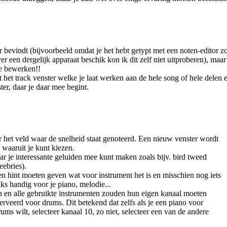
 bevindt (bijvoorbeeld omdat je het hebt getypt met een noten-editor 
er een dergelijk apparaat beschik kon ik dit zelf niet uitproberen), maa
te bewerken!!
rst het track venster welke je laat werken aan de hele song of hele dele
er, daar je daar mee begint.
 het veld waar de snelheid staat genoteerd. Een nieuw venster wordt
 waaruit je kunt kiezen.
aar je interessante geluiden mee kunt maken zoals bijv. bird tweed
eebries).
n hint moeten geven wat voor instrument het is en misschien nog iets
nks handig voor je piano, melodie...
en en alle gebruikte instrumenten zouden hun eigen kanaal moeten
serveerd voor drums. Dit betekend dat zelfs als je een piano voor
rums wilt, selecteer kanaal 10, zo niet, selecteer een van de andere