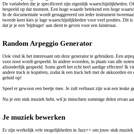
De variabelen die je specificeert zijn eigenlijk waarschijnlijkheden. O
bespeeld op dat moment. Een hoge waarde betekend een hoge waarschi
In de documentatie wordt gesuggereerd om ieder instrument tweemaal t
tweede keer kies je lage waarschijnlijkheden voor veel posities. Dit i
dat je je een 'bijdrager' aan dient te geven voor een luisteraar.
Random Arpeggio Generator
Ook vind ik het interessant om deze generator te gebruiken. Een arp
voor noot wordt gespeeld. In andere woorden, in plaats van alle note
afzonderlijk gespeeld. Soms geeft het echt heel aardige effecten! Ik v
andere track te kopiëren, zodat ik een track heb met de akkoorden en 
geluid op!
Speel er gewoon een beetje mee. Je zult verbaast zijn wat een leuke g
Nu je een stuk muziek hebt, wil je misschien sommige delen ervan aa
Je muziek bewerken
Er zijn werkelijk vele mogelijkheden in Jazz++ om jouw stuk muziek 