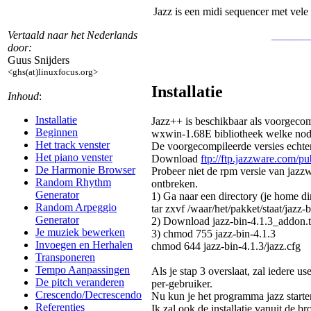
Jazz is een midi sequencer met vel
_______
Vertaald naar het Nederlands
door:
Guus Snijders
<ghs(at)linuxfocus.org>
Installatie
Inhoud
:
Installatie
Jazz++ is beschikbaar als voorgecom
Beginnen
wxwin-1.68E bibliotheek welke nodig 
Het track venster
De voorgecompileerde versies echter,
Het piano venster
Download
ftp://ftp.jazzware.com/pub
De Harmonie Browser
Probeer niet de rpm versie van jazzw
Random Rhythm
ontbreken.
Generator
1) Ga naar een directory (je home dire
Random Arpeggio
tar zxvf /waar/het/pakket/staat/jazz-b
Generator
2) Download jazz-bin-4.1.3_addon.tar
Je muziek bewerken
3) chmod 755 jazz-bin-4.1.3
Invoegen en Herhalen
chmod 644 jazz-bin-4.1.3/jazz.cfg
Transponeren
Tempo Aanpassingen
Als je stap 3 overslaat, zal iedere us
De pitch veranderen
per-gebruiker.
Crescendo/Decrescendo
Nu kun je het programma jazz starte
Referenties
Ik zal ook de installatie vanuit de 