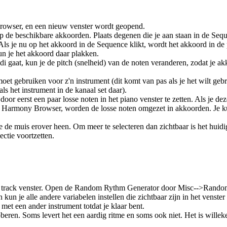
Browser, en een nieuw venster wordt geopend.
 de beschikbare akkoorden. Plaats degenen die je aan staan in de Seq
Als je nu op het akkoord in de Sequence klikt, wordt het akkoord in de 
kun je het akkoord daar plakken.
 gaat, kun je de pitch (snelheid) van de noten veranderen, zodat je a
et gebruiken voor z'n instrument (dit komt van pas als je het wilt geb
s het instrument in de kanaal set daar).
 eerst een paar losse noten in het piano venster te zetten. Als je dez
 de Harmony Browser, worden de losse noten omgezet in akkoorden. Je ku
 de muis erover heen. Om meer te selecteren dan zichtbaar is het huidi
lectie voortzetten.
 het track venster. Open de Random Rythm Generator door Misc-->Rando
 kun je alle andere variabelen instellen die zichtbaar zijn in het venster
et een ander instrument totdat je klaar bent.
roberen. Soms levert het een aardig ritme en soms ook niet. Het is wille