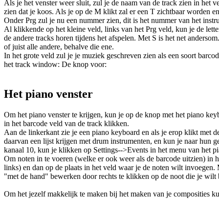
Als je het venster weer sluit, zul je de naam van de track zien in het 
zien dat je koos. Als je op de M klikt zal er een T zichtbaar worden 
Onder Prg zul je nu een nummer zien, dit is het nummer van het instr
Al klikkende op het kleine veld, links van het Prg veld, kun je de lett
de andere tracks horen tijdens het afspelen. Met S is het net andersom
of juist alle andere, behalve die ene.
In het grote veld zul je je muziek geschreven zien als een soort barc
het track window: De knop voor:
Het piano venster
Om het piano venster te krijgen, kun je op de knop met het piano keybo
in het barcode veld van de track klikken.
Aan de linkerkant zie je een piano keyboard en als je erop klikt met de
daarvan een lijst krijgen met drum instrumenten, en kun je naar hun g
kanaal 10, kun je klikken op Settings-->Events in het menu van het 
Om noten in te voeren (welke er ook weer als de barcode uitzien) in he
links) en dan op de plaats in het veld waar je de noten wilt invoege
"met de hand" bewerken door rechts te klikken op de noot die je wilt
Om het jezelf makkelijk te maken bij het maken van je composities 