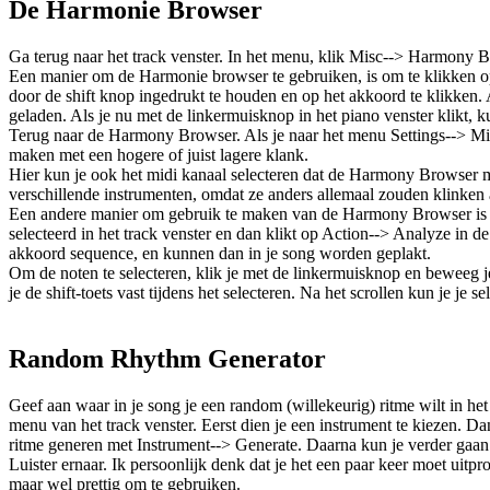
De Harmonie Browser
Ga terug naar het track venster. In het menu, klik Misc--> Harmony 
Een manier om de Harmonie browser te gebruiken, is om te klikken op
door de shift knop ingedrukt te houden en op het akkoord te klikken. 
geladen. Als je nu met de linkermuisknop in het piano venster klikt, 
Terug naar de Harmony Browser. Als je naar het menu Settings--> Midi
maken met een hogere of juist lagere klank.
Hier kun je ook het midi kanaal selecteren dat de Harmony Browser mo
verschillende instrumenten, omdat ze anders allemaal zouden klinken al
Een andere manier om gebruik te maken van de Harmony Browser is door
selecteerd in het track venster en dan klikt op Action--> Analyze in
akkoord sequence, en kunnen dan in je song worden geplakt.
Om de noten te selecteren, klik je met de linkermuisknop en beweeg je
je de shift-toets vast tijdens het selecteren. Na het scrollen kun je je se
Random Rhythm Generator
Geef aan waar in je song je een random (willekeurig) ritme wilt in
menu van het track venster. Eerst dien je een instrument te kiezen. Dan
ritme generen met Instrument--> Generate. Daarna kun je verder gaan m
Luister ernaar. Ik persoonlijk denk dat je het een paar keer moet uitp
maar wel prettig om te gebruiken.