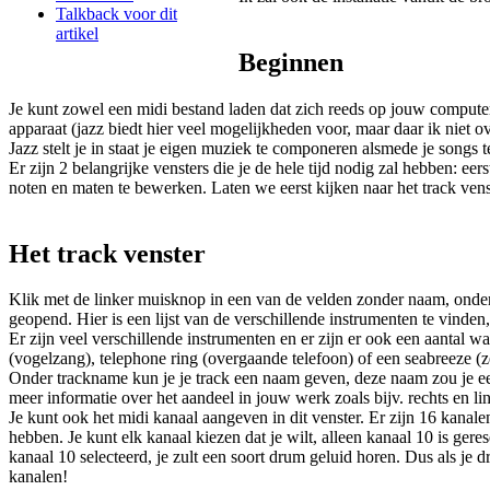
Talkback voor dit
artikel
Beginnen
Je kunt zowel een midi bestand laden dat zich reeds op jouw computer
apparaat (jazz biedt hier veel mogelijkheden voor, maar daar ik niet ov
Jazz stelt je in staat je eigen muziek te componeren alsmede je songs 
Er zijn 2 belangrijke vensters die je de hele tijd nodig zal hebben: ee
noten en maten te bewerken. Laten we eerst kijken naar het track venst
Het track venster
Klik met de linker muisknop in een van de velden zonder naam, onder
geopend. Hier is een lijst van de verschillende instrumenten te vinden,
Er zijn veel verschillende instrumenten en er zijn er ook een aantal w
(vogelzang), telephone ring (overgaande telefoon) of een seabreeze (z
Onder trackname kun je je track een naam geven, deze naam zou je ee
meer informatie over het aandeel in jouw werk zoals bijv. rechts en li
Je kunt ook het midi kanaal aangeven in dit venster. Er zijn 16 kanal
hebben. Je kunt elk kanaal kiezen dat je wilt, alleen kanaal 10 is gere
kanaal 10 selecteerd, je zult een soort drum geluid horen. Dus als je d
kanalen!