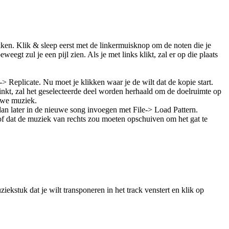
ken. Klik & sleep eerst met de linkermuisknop om de noten die je
eegt zul je een pijl zien. Als je met links klikt, zal er op die plaats
t-> Replicate. Nu moet je klikken waar je de wilt dat de kopie start.
inkt, zal het geselecteerde deel worden herhaald om de doelruimte op
euwe muziek.
 dan later in de nieuwe song invoegen met File-> Load Pattern.
 of dat de muziek van rechts zou moeten opschuiven om het gat te
kstuk dat je wilt transponeren in het track venstert en klik op