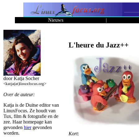
Nieuws
|
L'heure du Jazz++
door Katja Socher
<katja(at)linuxfocus.org>
Over de auteur:
Katja is de Duitse editor van
LinuxFocus. Ze houdt van
Tux, film & fotografie en de
zee. Haar homepage kan
gevonden
hier
gevonden
worden.
Kort
: