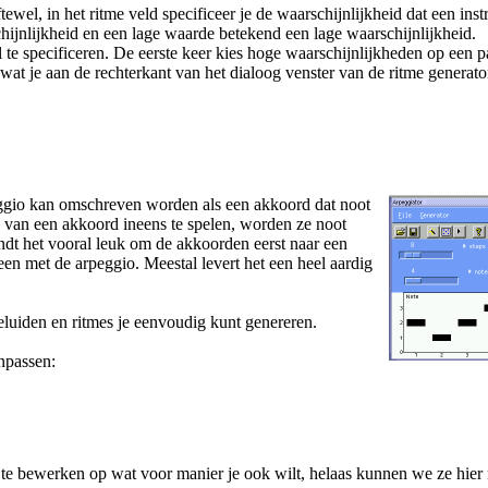
ftewel, in het ritme veld specificeer je de waarschijnlijkheid dat een in
jnlijkheid en een lage waarde betekend een lage waarschijnlijkheid.
e specificeren. De eerste keer kies hoge waarschijnlijkheden op een pa
s wat je aan de rechterkant van het dialoog venster van de ritme generato
eggio kan omschreven worden als een akkoord dat noot
n van een akkoord ineens te spelen, worden ze noot
indt het vooral leuk om de akkoorden eerst naar een
een met de arpeggio. Meestal levert het een heel aardig
eluiden en ritmes je eenvoudig kunt genereren.
npassen:
te bewerken op wat voor manier je ook wilt, helaas kunnen we ze hier 