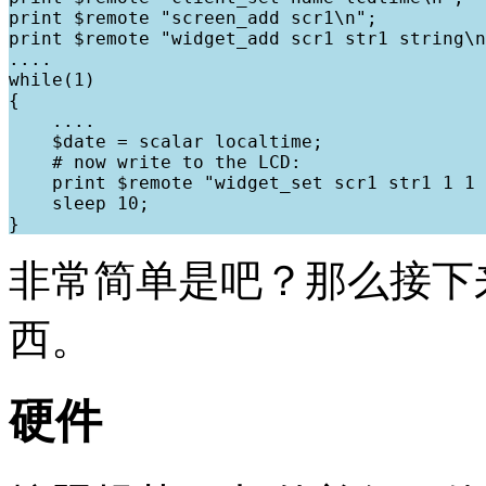
print $remote "screen_add scr1\n";

print $remote "widget_add scr1 str1 string\n
....

while(1)

{

    ....

    $date = scalar localtime;

    # now write to the LCD:

    print $remote "widget_set scr1 str1 1 1 
    sleep 10;

非常简单是吧？那么接下
西。
硬件