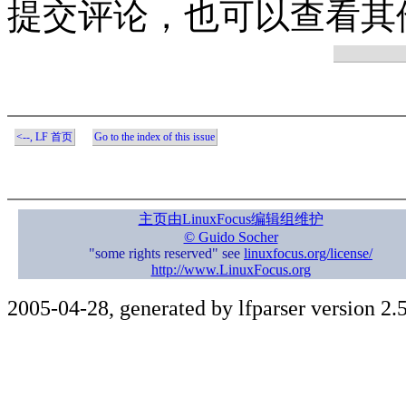
提交评论，也可以查看其
<--, LF 首页
Go to the index of this issue
主页由LinuxFocus编辑组维护
© Guido Socher
"some rights reserved" see
linuxfocus.org/license/
http://www.LinuxFocus.org
2005-04-28, generated by lfparser version 2.