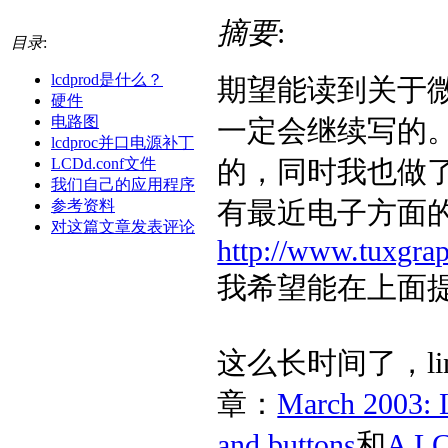
摘要
:
目录
:
lcdprod是什么？
期望能读到关于
硬件
电路图
一定会继续写的
lcdproc并口电源补丁
的，同时我也做
LCDd.conf文件
我们自己的应用程序
有最近电子方面
参考资料
对这篇文章发表评论
http://www.tuxgraph
我希望能在上面
这么长时间了，li
章：
March 2003: 
and buttons
和
A LC