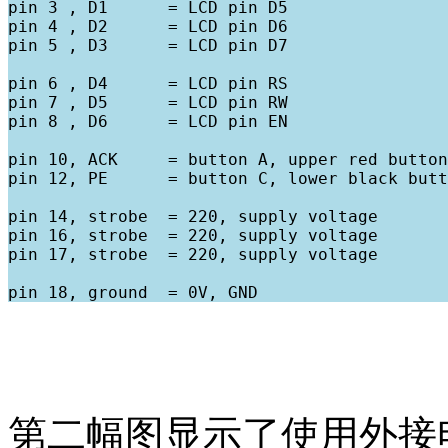
pin 3 , D1      = LCD pin D5

pin 4 , D2      = LCD pin D6

pin 5 , D3      = LCD pin D7

pin 6 , D4      = LCD pin RS

pin 7 , D5      = LCD pin RW

pin 8 , D6      = LCD pin EN

pin 10, ACK     = button A, upper red button

pin 12, PE      = button C, lower black butt
pin 14, strobe  = 220, supply voltage

pin 16, strobe  = 220, supply voltage

pin 17, strobe  = 220, supply voltage

第二幅图显示了使用外接