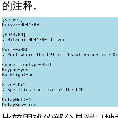
的注释。
[server]

Driver=HD44780

[HD44780]

# Hitachi HD44780 driver

Port=0x3BC

# Port where the LPT is. Usual values are 0x
ConnectionType=4bit

Keypad=yes

Backlight=no

Size=20x2

# Specifies the size of the LCD.

DelayMult=4
