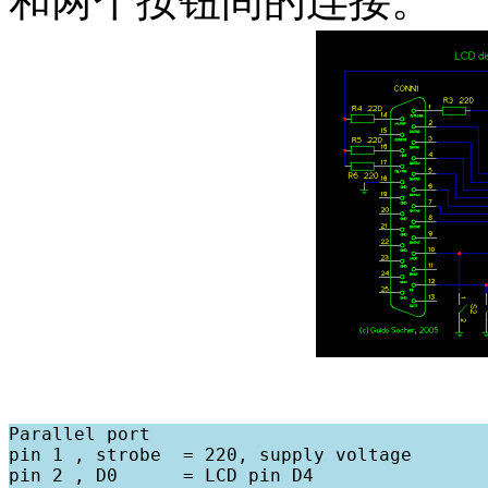
和两个按钮间的连接。
Parallel port

pin 1 , strobe  = 220, supply voltage

pin 2 , D0      = LCD pin D4
