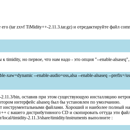
те его (tar zxvf TiMidity++-2.11.3.tar.gz) и отредактируйте файл 
imidity, но первое, что нам надо - это опция "--enable-alsaseq"
ble-xaw=dynamic --enable-audio=oss,alsa --enable-alsaseq --prefix=/usr
ity-2.11.3/bin, оставив при этом существующую инсталляцию нетр
 котором интерфейс alsaseq был бы установлен по умолчанию.
вают инструментальными файлами. Хороший и наиболее полный н
ity++ с вашего дистрибутивного CD и скопировать оттуда эти фа
/local/timidity-2.11.3/share/timidity/instruments выполните :