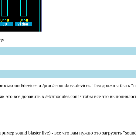
ду
c/asound/devices и /proc/asound/oss-devices. Там должны быть "mix
к это все добавить в /etc/modules.conf чтобы все это выполнялос
имер sound blaster live) - все что вам нужно это загрузить "soun