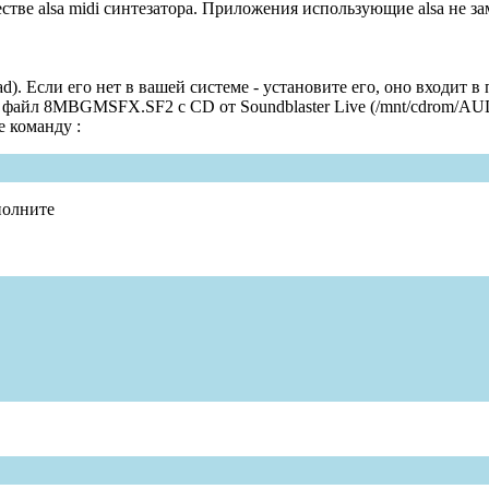
ачестве alsa midi синтезатора. Приложения использующие alsa не з
oad). Если его нет в вашей системе - установите его, оно входит
те файл 8MBGMSFX.SF2 с CD от Soundblaster Live (/mnt/cdr
 команду :
полните