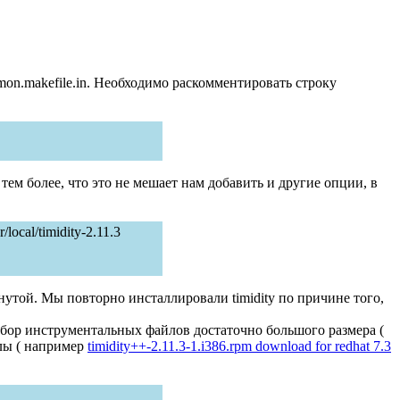
common.makefile.in. Необходимо раскомментировать строку
, тем более, что это не мешает нам добавить и другие опции, в
/local/timidity-2.11.3
онутой. Мы повторно инсталлировали timidity по причине того,
абор инструментальных файлов достаточно большого размера (
йлы ( например
timidity++-2.11.3-1.i386.rpm download for redhat 7.3