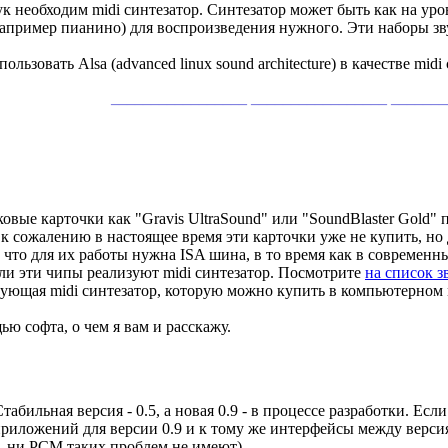
ук необходим midi синтезатор. Синтезатор может быть как на уров
например пианино) для воспроизведения нужного. Эти наборы зву
льзовать Alsa (advanced linux sound architecture) в качестве midi
_________________ _________________ ______
уковые карточки как "Gravis UltraSound" или "SoundBlaster Gold
 к сожалению в настоящее время эти карточки уже не купить, но д
что для их работы нужна ISA шина, в то время как в современн
ли эти чипы реализуют midi синтезатор. Посмотрите
на список з
зующая midi синтезатор, которую можно купить в компьютерном маг
ью софта, о чем я вам и расскажу.
абильная версия - 0.5, а новая 0.9 - в процессе разработки. Если
 приложений для версии 0.9 и к тому же интерфейсы между версия
ы, ни PCM таких проблем не имеют).