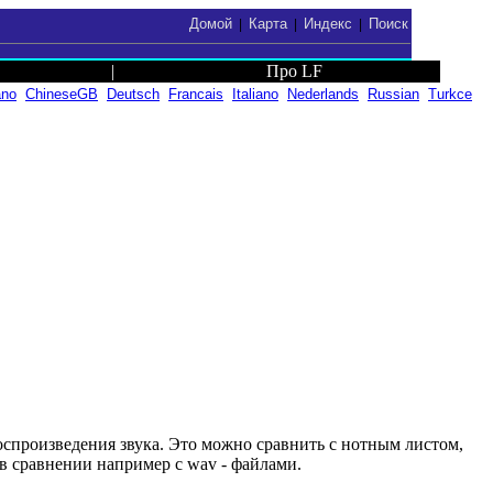
Домой
Карта
Индекс
Поиск
|
|
|
|
Про LF
ano
ChineseGB
Deutsch
Francais
Italiano
Nederlands
Russian
Turkce
спроизведения звука. Это можно сравнить с нотным листом,
 в сравнении например с wav - файлами.