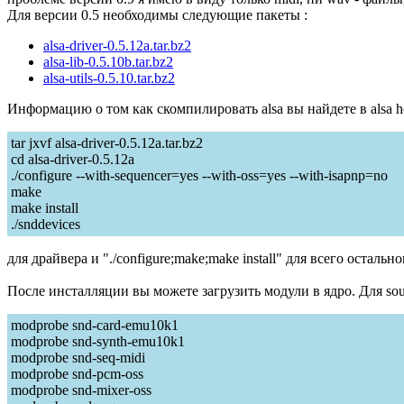
Для версии 0.5 необходимы следующие пакеты :
alsa-driver-0.5.12a.tar.bz2
alsa-lib-0.5.10b.tar.bz2
alsa-utils-0.5.10.tar.bz2
Информацию о том как скомпилировать alsa вы найдете в alsa 
tar jxvf alsa-driver-0.5.12a.tar.bz2
cd alsa-driver-0.5.12a
./configure --with-sequencer=yes --with-oss=yes --with-isapnp=no
make
make install
./snddevices
для драйвера и "./configure;make;make install" для всего остально
После инсталляции вы можете загрузить модули в ядро. Для sound
modprobe snd-card-emu10k1
modprobe snd-synth-emu10k1
modprobe snd-seq-midi
modprobe snd-pcm-oss
modprobe snd-mixer-oss