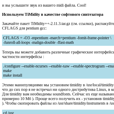
и вы услышите звук из вашего midi файла. Cool!
Используем TiMidity в качестве софтового синтезатора
Закачайте пакет TiMidity++-2.11.3.tar.gz (см. ссылки), распакуй
CFLAGS для pentium gcc:
CFLAGS = -O3 -mpentium -march=pentium -fomit-frame-pointer \
-funroll-all-loops -malign-double -ffast-math
Теперь вы можете добавить различные графические интерфейсы к t
частности интерфейсы :
./configure --enable-ncurses --enable-xaw --enable-spectrogram --ena
make
make install
Этими манипуляциями мы установим timidity в /usr/local/timid
что до сих пор я не встречал ни одного дистрибутива Linux, в
Для timidity вам необходимы soundfonts. Сейчас их еще назы
примерно 10 Мб ). Проще всего получить их - установив timid
). Чтобы скопировать файлы из /usr/share/timidity/instruments в /usr
cd /usr