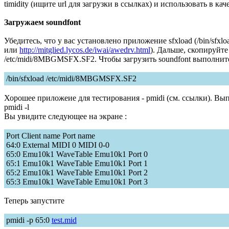
timidity (ищите url для загрузки в ссылках) и использовать в к
Загружаем soundfont
Убедитесь, что у вас установлено приложение sfxload (/bin/sfxl
или
http://mitglied.lycos.de/iwai/awedrv.html
). Дальше, скопируй
/etc/midi/8MBGMSFX.SF2. Чтобы загрузить soundfont выполните
/bin/sfxload /etc/midi/8MBGMSFX.SF2
Хорошее приложеие для тестирования - pmidi (см. ссылки). Вы
pmidi -l
Вы увидите следующее на экране :
Port Client name Port name
64:0 External MIDI 0 MIDI 0-0
65:0 Emu10k1 WaveTable Emu10k1 Port 0
65:1 Emu10k1 WaveTable Emu10k1 Port 1
65:2 Emu10k1 WaveTable Emu10k1 Port 2
65:3 Emu10k1 WaveTable Emu10k1 Port 3
Теперь запустите
pmidi -p 65:0
test.mid