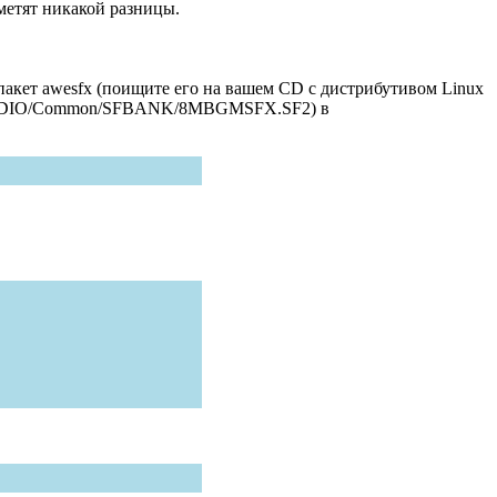
аметят никакой разницы.
 в пакет awesfx (поищите его на вашем CD с дистрибутивом Linux
om/AUDIO/Common/SFBANK/8MBGMSFX.SF2) в