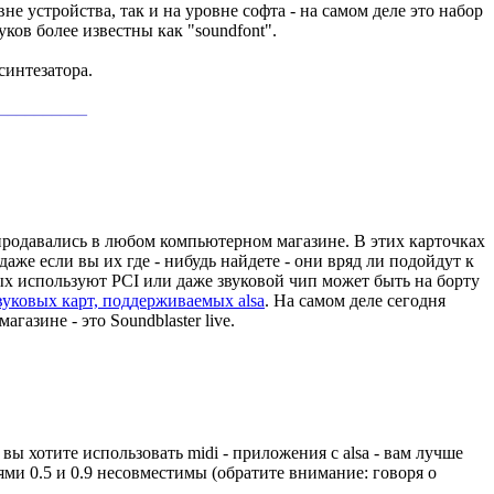
не устройства, так и на уровне софта - на самом деле это набор
ков более известны как "soundfont".
 синтезатора.
___________
" продавались в любом компьютерном магазине. В этих карточках
аже если вы их где - нибудь найдете - они вряд ли подойдут к
ых используют PCI или даже звуковой чип может быть на борту
вуковых карт, поддерживаемых alsa
. На самом деле сегодня
азине - это Soundblaster live.
 вы хотите использовать midi - приложения с alsa - вам лучше
ми 0.5 и 0.9 несовместимы (обратите внимание: говоря о