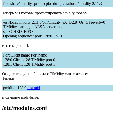
find share/timidity -print | cpio -dump /usr/local/timidity-2.11.3
Теперь мы готовы протестировать timidity root'ом:
/usr/local/timidity-2.11.3/bin/timidity -iA -B2,8 -Os -EFreverb=0
TiMidity starting in ALSA server mode
set SCHED_FIFO
Opening sequencer port: 128:0 128:1
и затем pmidi -l:
Port Client name Port name
128:0 Client-128 TiMidity port 0
128:1 Client-128 TiMidity port 1
Опс, теперь у нас 2 порта с TiMidity синтезатором.
Теперь
pmidi -p 128:0
test.mid
и слушаем midi файл.
/etc/modules.conf