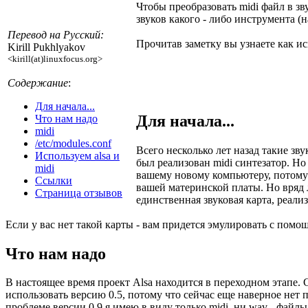
Чтобы преобразовать midi файл в зв
звуков какого - либо инструмента (
Перевод на Русский:
Прочитав заметку вы узнаете как испо
Kirill Pukhlyakov
<kirill(at)linuxfocus.org>
Содержание
:
Для начала...
Для начала...
Что нам надо
midi
/etc/modules.conf
Всего несколько лет назад такие зв
Используем alsa и
был реализован midi синтезатор. Но
midi
вашему новому компьютеру, потому 
Ссылки
вашей материнской платы. Но вряд 
Страница отзывов
единственная звуковая карта, реали
Если у вас нет такой карты - вам придется эмулировать с помощ
Что нам надо
В настоящее время проект Alsa находится в переходном этапе. Ст
использовать версию 0.5, потому что сейчас еще наверное нет
проблеме версии 0.9 я имею в виду только midi, ни wav - файл