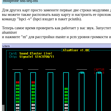
modprobe snd-seq-oss
Для других карт просто замените первые две строки модулями д
вы можете также распознать вашу карту и настроить ее прилож
команду "lspci -v" (lspci входит в пакет pciutils).
Теперь самое время проверить как работает у вас звук. Запусти
alsamixer
и нажмите "m" для расстройки master и pcm уровня громкости и