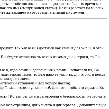
оект, особенно для написания дополнений... в то время как
ая его имя (смотри конец статьи). Nessus работает на многих
айте же взглянем на этот замечательный инструмент.
родукт. Так как nessus доступен как клиент для Win32, в этой
 Вы будете использовать nessus из командной строки, то Gtk
nasl, ядро nessus и дополнения к nessus. Распаковав их, Вы
ущая версия nessus, то Вам надо ее удалить. Для этого, в nessus
ля каждого пакета.
томатически установлен (все четыре пакета).
install.nessus.org | sh" и всё. Для того чтобы это сделать, Вы
ости! Кстати раз уж мы заговорили о безопасности, не забудьте
ть свои man-страницы, для клиента и для сервера. Дополнительную