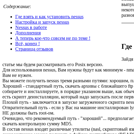
выпущ
Содержание
:
некот
разно
Где взять и как установить nessus
Настройка и запуск nessus
Nessus в работе
Дополнения
А теперь кое-что совсем не по теме !
Всё, конец !
Где
Страница отзывов
Зайдя
статье мы будем рассматривать его Posix версию.
Для использования nessus, Вам нужны будут как минимум - nmap 
Вам не нужен.
Вы можете получить nessus тремя разными путями: хорошим, п
Хороший - стандартный путь, скачать архивы с ближайшего ftp с
собираете и инсталлируете, в порядке указаном выше, как обычно 
есть скрипт деинсталляции, который надо запускать после перво
Плохой путь - заключается в запуске загруженного скрипта nessus-
Отвратительный путь - если у Вас на машине инсталлирован lynx и
НЕ должны быть root-ом.
Очевидно, что рекомендуемый путь - "хороший"... предполагаетс
скачать контрольную сумму MD5.
В состав nessus входят различные утилиты (nasl, скриптовый язы