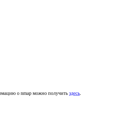
формацию о nmap можно получить
здесь
.