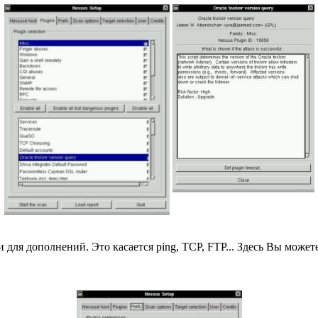
 для дополнений. Это касается ping, TCP, FTP... Здесь Вы может