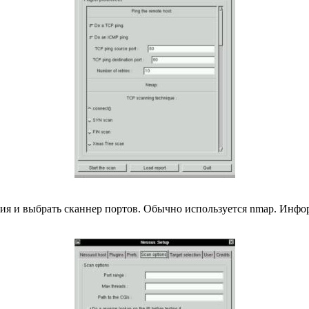
ания и выбрать сканнер портов. Обычно используется nmap. Ин