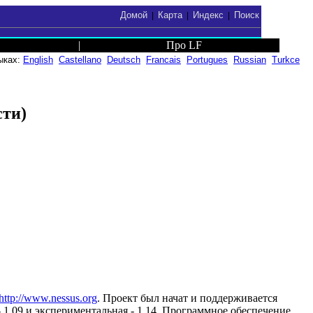
Домой
Карта
Индекс
Поиск
|
|
|
|
Про LF
ыках:
English
Castellano
Deutsch
Francais
Portugues
Russian
Turkce
сти)
http://www.nessus.org
. Проект был начат и поддерживается
- 1.09 и экспериментальная - 1.14. Программное обеспечение