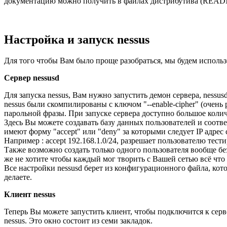
документацию можно получить в файлах дистрибутива (README
Настройка и запуск nessus
Для того чтобы Вам было проще разобраться, мы будем использ
Сервер nessusd
Для запуска nessus, Вам нужно запустить демон сервера, nessus
nessus были скомпилированы с ключом "--enable-cipher" (очень
парольной фразы. При запуске сервера доступно большое количе
Здесь Вы можете создавать базу данных пользователей и соотве
имеют форму "accept" или "deny" за которыми следует IP адрес 
Например : accept 192.168.1.0/24, разрешает пользователю тести
Также возможно создать только одного пользователя вообще бе
же не хотите чтобы каждый мог творить с Вашей сетью всё что 
Все настройки nessusd берет из конфигурационного файла, которы
делаете.
Клиент nessus
Теперь Вы можете запустить клиент, чтобы подключится к серве
nessus. Это окно состоит из семи закладок.