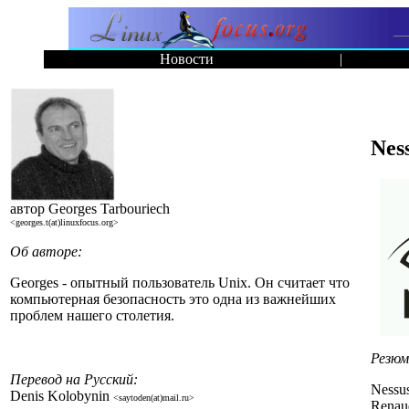
Новости
|
Nes
автор Georges Tarbouriech
<georges.t(at)linuxfocus.org>
Об авторе:
Georges - опытный пользователь Unix. Он считает что
компьютерная безопасность это одна из важнейших
проблем нашего столетия.
Резюм
Перевод на Русский:
Nessu
Denis Kolobynin
<saytoden(at)mail.ru>
Renau