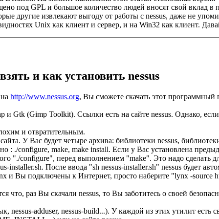
ено под GPL и большое количество людей вносят свой вклад в пр
орые другие извлекают выгоду от работы с nessus, даже не упомин
видностях Unix как клиент и сервер, и на Win32 как клиент. Дав
 взять и как установить nessus
 на
http://www.nessus.org
, Вы сможете скачать этот программный п
и Gtk (Gimp Toolkit). Ссылки есть на сайте nessus. Однако, если
лохим и отвратительным.
айта. У Вас будет четыре архива: библиотеки nessus, библиотеки 
: ./configure, make, make install. Если у Вас установлена предыд
го "./configure", перед выполнением "make". Это надо сделать д
installer.sh. После ввода "sh nessus-installer.sh" nessus будет ав
 Вы подключены к Интернет, просто наберите "lynx -source http://
я что, раз Вы скачали nessus, то Вы заботитесь о своей безопасн
к, nessus-adduser, nessus-build...). У каждой из этих утилит ес