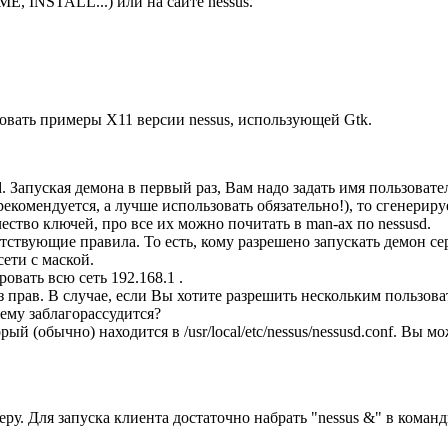
, INSTALL...) или на сайте nessus.
овать примеры X11 версии nessus, использующей Gtk.
d. Запуская демона в первый раз, Вам надо задать имя пользовате
 рекомендуется, а лучше использовать обязательно!), то сгенер
ство ключей, про все их можно почитать в man-ах по nessusd.
тствующие правила. То есть, кому разрешено запускать демон сер
сети с маской.
ровать всю сеть 192.168.1 .
з прав. В случае, если Вы хотите разрешить нескольким пользов
ему заблагорассудится?
й (обычно) находится в /usr/local/etc/nessus/nessusd.conf. Вы м
ру. Для запуска клиента достаточно набрать "nessus &" в команд