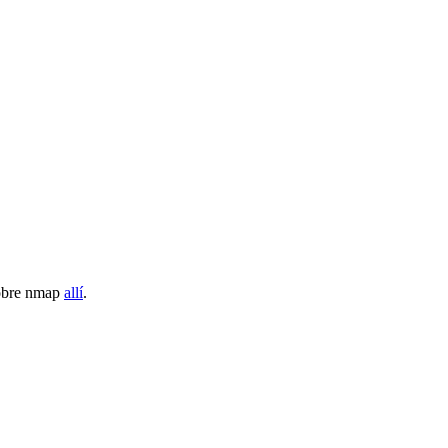
 sobre nmap
allí
.