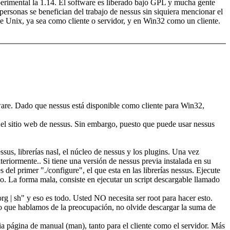
experimental la 1.14. El software es liberado bajo GPL y mucha gente
personas se benefician del trabajo de nessus sin siquiera mencionar el
de Unix, ya sea como cliente o servidor, y en Win32 como un cliente.
ware. Dado que nessus está disponible como cliente para Win32,
el sitio web de nessus. Sin embargo, puesto que puede usar nessus
ssus, librerías nasl, el núcleo de nessus y los plugins. Una vez
teriormente.. Si tiene una versión de nessus previa instalada en su
el primer "./configure", el que esta en las librerías nessus. Ejecute
do. La forma mala, consiste en ejecutar un script descargable llamado
org | sh" y eso es todo. Usted NO necesita ser root para hacer esto.
o que hablamos de la preocupación, no olvide descargar la suma de
opia página de manual (man), tanto para el cliente como el servidor. Más