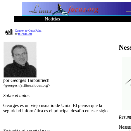
Noticias
|
Convert to GutenPalm
or
to PalmDoc
Ness
por Georges Tarbouriech
<georges.t(at)linuxfocus.org>
Sobre el autor:
Georges es un viejo usuario de Unix. El piensa que la
seguridad informática es el principal desafío en este siglo.
Resum
Nessus