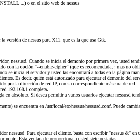
NSTALL,...) o en el sitio web de nessus.
 la versión de nessus para X11, que es la que usa Gtk.
rvidor, nessusd. Cuando se inicia el demonio por primera vez, usted ten
do con la opción "--enable-cipher" (que es recomendada, ¡ mas no obliga
o se inicia el servidor y usted las encontrará a todas en la página man
dientes. Es decir, quién está autorizado para ejecutar el demonio del ser
ido por la dirección de red IP, con su correspondiente máscara de red.
a red 192.168.1 completa.
a en absoluto. Si desea permitir a varios usuarios ejecutar nessusd ten
mente) se encuentra en /usr/local/etc/nessus/nessusd.conf. Puede cambi
vidor nessusd. Para ejecutar el cliente, basta con escribir "nessus &" e
ormente. Esta ventana le proporciona a usted siete pestañas.