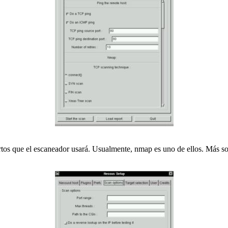
puertos que el escaneador usará. Usualmente, nmap es uno de ellos. Más