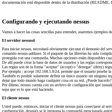
documentación está disponible dentro de la distribución (README, I
Configurando y ejecutando nessus
Vamos a hacer las cosas sencillas para entender, usaremos ejemplos de
El servidor nessusd
Para iniciar nessus, necesitará obviamente ejecutar el demonio del se
comando nessus-adduser. Si el paquete de las librerías ha sido compila
protegida con una contraseña. Muchas opciones están disponibles cuand
De allí puede crear la base de datos de usuarios y las reglas correspon
Las reglas son de la forma "aceptar" (accept) o "denegar" (deny) segu
Por ejemplo : accept 192.168.1.0/24, permite que el usuario pruebe l
También es posible solamente definir un único usuario sin ninguna regl
dejar que todo mundo haga cualquier cosa en su red, ¿Puede hacerlo?
Por último, nessus cuenta con un archivo de configuración que (usual
sepa que es lo que está haciendo.
El cliente nessus
Usted puede, entonces, iniciar el cliente nessus para conectarse al ser
configuración, después se le pregunta la contraseñá mencionada anteri