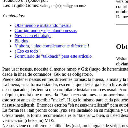
Taducido al español por:
versió
Leo Trujillo Gomez
<aleogom(at)prodigy.net.mx>
contri
nombre
Contenidos
:
Demos 
Obteniendo e instalando nessus
Configurando y ejecutando nessus
Nessus en el trabajo
Plugins
Obt
Y ahora, ¡ algo completamente diferente !
¡ Eso es todo !
Formulario de "talkback" para este artículo
Visit
obviam
Para usar nessus, necesita al menos nmap y Gtk (juego de herramienta
desde la línea de comandos, Gtk no es obligatorio.
Puede obtener nessus en tres diferentes formas: la buena, la mala y la 
La buena, es la forma estándar, esa en la que descarga los archivos del 
desempacados, los tendrá que compilar e instalar como es usual: ./conf
máquina, tendrá que removerla. Para hacer esto, nessus proporciona un 
este script antes de escribir "make". Haga lo mismo para cada paquete 
nessus-installer.sh. Entonces escriba "sh nessus-installer.sh" para aut
La forma fea : tan pronto como lynx este instalado en su máquina y uste
Obviamente, la forma recomendada es la "buena"... bien, si usted de
verificación (cheksum) MD5.
Nessus viene con diferentes utilidades (nasl, un lenguaje de script, ne