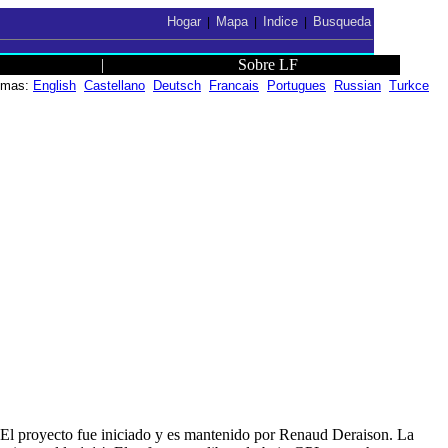
Hogar
Mapa
Indice
Busqueda
|
|
|
|
Sobre LF
iomas:
English
Castellano
Deutsch
Francais
Portugues
Russian
Turkce
 El proyecto fue iniciado y es mantenido por Renaud Deraison. La