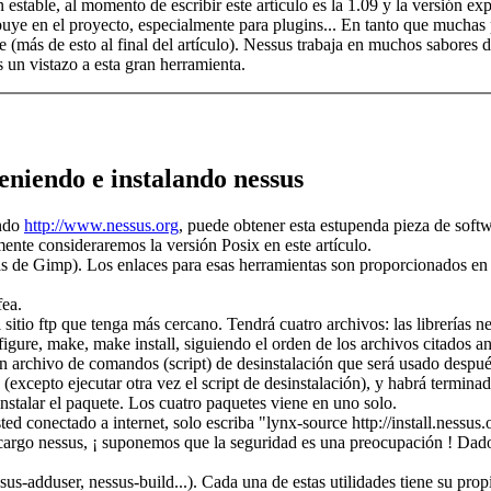
n estable, al momento de escribir este artículo es la 1.09 y la versión 
buye en el proyecto, especialmente para plugins... En tanto que muchas 
 (más de esto al final del artículo). Nessus trabaja en muchos sabores 
un vistazo a esta gran herramienta.
eniendo e instalando nessus
ando
http://www.nessus.org
, puede obtener esta estupenda pieza de soft
ente consideraremos la versión Posix en este artículo.
s de Gimp). Los enlaces para esas herramientas son proporcionados en 
fea.
sitio ftp que tenga más cercano. Tendrá cuatro archivos: las librerías ne
igure, make, make install, siguiendo el orden de los archivos citados an
archivo de comandos (script) de desinstalación que será usado después d
(excepto ejecutar otra vez el script de desinstalación), y habrá termina
oinstalar el paquete. Los cuatro paquetes viene en uno solo.
d conectado a internet, solo escriba "lynx-source http://install.nessus.
scargo nessus, ¡ suponemos que la seguridad es una preocupación ! Dad
ssus-adduser, nessus-build...). Cada una de estas utilidades tiene su pr