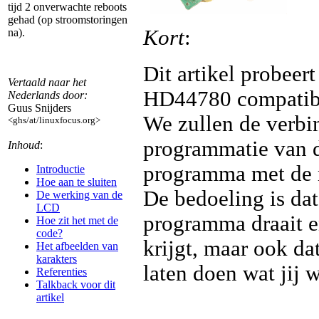
tijd 2 onverwachte reboots
gehad (op stroomstoringen
Kort
:
na).
Dit artikel probeer
Vertaald naar het
HD44780 compatib
Nederlands door:
Guus Snijders
We zullen de verbin
<ghs/at/linuxfocus.org>
programmatie van 
Inhoud
:
programma met de
Introductie
Hoe aan te sluiten
De bedoeling is dat 
De werking van de
LCD
programma draait en
Hoe zit het met de
code?
krijgt, maar ook da
Het afbeelden van
karakters
laten doen wat jij w
Referenties
Talkback voor dit
artikel