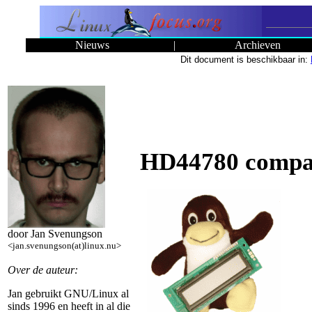
Nieuws
|
Archieven
Dit document is beschikbaar in:
HD44780 compat
door Jan Svenungson
<jan.svenungson(at)linux.nu>
Over de auteur:
Jan gebruikt GNU/Linux al
sinds 1996 en heeft in al die