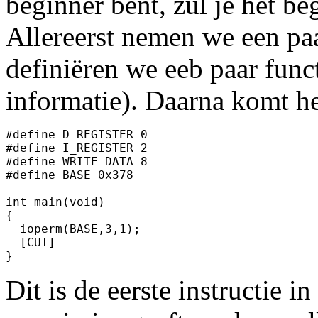
beginner bent, zul je het be
Allereerst nemen we een pa
definiëren we eeb paar func
informatie). Daarna komt he
#define D_REGISTER 0

#define I_REGISTER 2

#define WRITE_DATA 8

#define BASE 0x378

int main(void)

{

  ioperm(BASE,3,1);

  [CUT]

}
Dit is de eerste instructie 