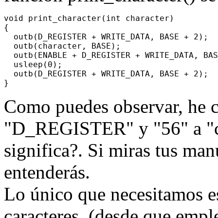
void print_character(int character)

{

  outb(D_REGISTER + WRITE_DATA, BASE + 2);

  outb(character, BASE);

  outb(ENABLE + D_REGISTER + WRITE_DATA, BAS
  usleep(0);

  outb(D_REGISTER + WRITE_DATA, BASE + 2);

Como puedes observar, he
"D_REGISTER" y "56" a "ch
significa?. Si miras tus man
entenderás.
Lo único que necesitamos es
caracteres, (desde que emp