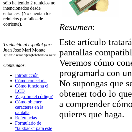
sólo ha tenido 2 reinicios no
intencionados desde
entonces. (No cuentan los
reinicios por fallos de
corriente).
Resumen
:
Este artículo tratar
Traducido al español por:
pantallas compati
Juan José Marí Morate
<juanjosemari(en)telefonica.net>
Veremos cómo conec
Contenidos
:
programarla con u
Introducción
Cómo conectarla
No supongas que se
Cómo funciona el
obtener todo lo que
LCD
Y, ¿sobre el código?
a comprender cómo 
Cómo obtener
caracteres en la
quieres que haga.
pantalla
Referencias
Formulario de
"talkback" para este