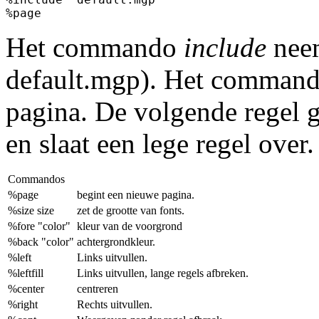
Het commando
include
neem
default.mgp). Het comman
pagina. De volgende regel ge
en slaat een lege regel over.
Commandos
%page
begint een nieuwe pagina.
%size size
zet de grootte van fonts.
%fore "color"
kleur van de voorgrond
%back "color"
achtergrondkleur.
%left
Links uitvullen.
%leftfill
Links uitvullen, lange regels afbreken.
%center
centreren
%right
Rechts uitvullen.