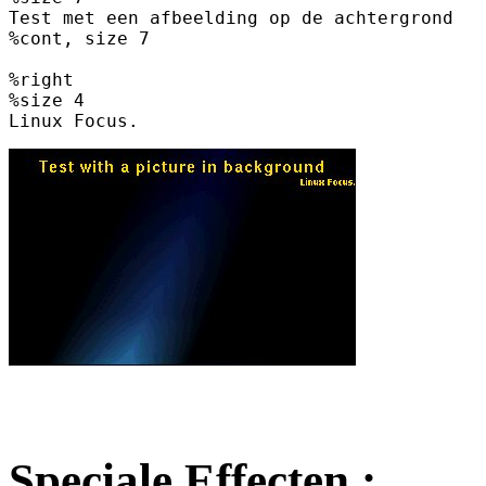
Test met een afbeelding op de achtergrond

%cont, size 7

%right

%size 4

Speciale Effecten :