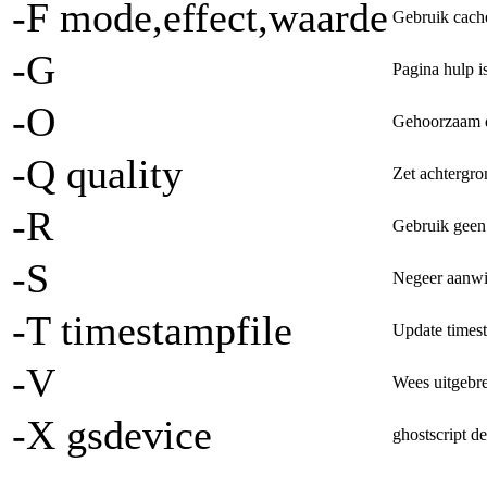
-F mode,effect,waarde
Gebruik cach
-G
Pagina hulp i
-O
Gehoorzaam 
-Q quality
Zet achtergro
-R
Gebruik geen
-S
Negeer aanwi
-T timestampfile
Update timest
-V
Wees uitgebre
-X gsdevice
ghostscript d