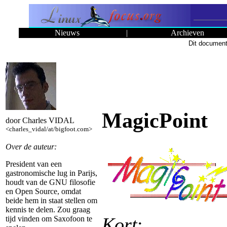
Nieuws
|
Archieven
Dit document
MagicPoint
door Charles VIDAL
<charles_vidal/at/bigfoot.com>
Over de auteur:
President van een
gastronomische lug in Parijs,
houdt van de GNU filosofie
en Open Source, omdat
beide hem in staat stellen om
kennis te delen. Zou graag
Kort
:
tijd vinden om Saxofoon te