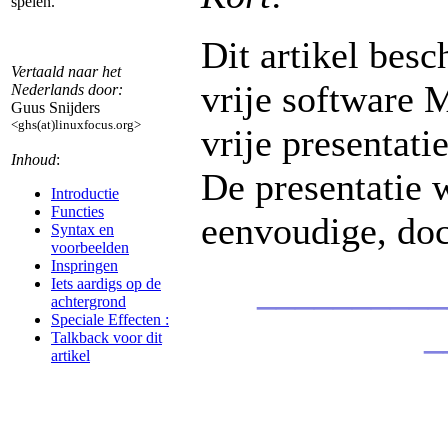
spelen.
Dit artikel besc
Vertaald naar het
vrije software 
Nederlands door:
Guus Snijders
<ghs(at)linuxfocus.org>
vrije presentat
Inhoud
:
De presentatie 
Introductie
Functies
eenvoudige, doc
Syntax en
voorbeelden
Inspringen
__________
Iets aardigs op de
achtergrond
Speciale Effecten :
_
Talkback voor dit
artikel