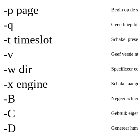
-p page
Begin op de s
-q
Geen bliep bi
-t timeslot
Schakel presen
-v
Geef versie n
-w dir
Specificeer e
-x engine
Schakel aange
-B
Negeer achte
-C
Gebruik eigen
-D
Genereer html