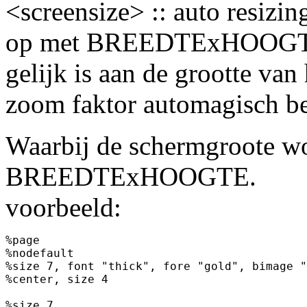
<screensize> :: auto resizin
op met BREEDTExHOOGTE. 
gelijk is aan de grootte van
zoom faktor automagisch b
Waarbij de schermgroote w
BREEDTExHOOGTE.
voorbeeld:
%page

%nodefault

%size 7, font "thick", fore "gold", bimage "
%center, size 4

%size 7
