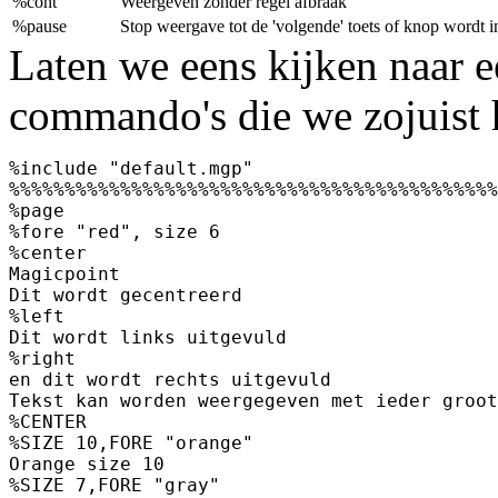
%cont
Weergeven zonder regel afbraak
%pause
Stop weergave tot de 'volgende' toets of knop wordt i
Laten we eens kijken naar e
commando's die we zojuist 
%include "default.mgp"

%%%%%%%%%%%%%%%%%%%%%%%%%%%%%%%%%%%%%%%%%%%%
%page

%fore "red", size 6

%center

Magicpoint

Dit wordt gecentreerd

%left

Dit wordt links uitgevuld

%right

en dit wordt rechts uitgevuld

Tekst kan worden weergegeven met ieder groot
%CENTER

%SIZE 10,FORE "orange"

Orange size 10

%SIZE 7,FORE "gray"
