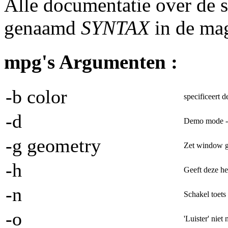
Alle documentatie over de s
genaamd
SYNTAX
in de mag
mpg's Argumenten :
-b color
specificeert d
-d
Demo mode - 
-g geometry
Zet window 
-h
Geeft deze he
-n
Schakel toets 
-o
'Luister' nie