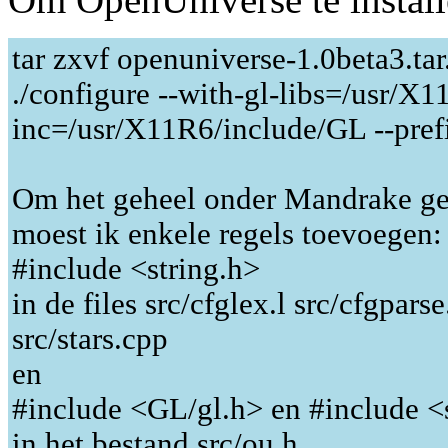
tar zxvf openuniverse-1.0beta3.tar
./configure --with-gl-libs=/usr/X11
inc=/usr/X11R6/include/GL --pref
Om het geheel onder Mandrake ge
moest ik enkele regels toevoegen:
#include <string.h>
in de files src/cfglex.l src/cfgpar
src/stars.cpp
en
#include <GL/gl.h> en #include <
in het bestand src/ou.h