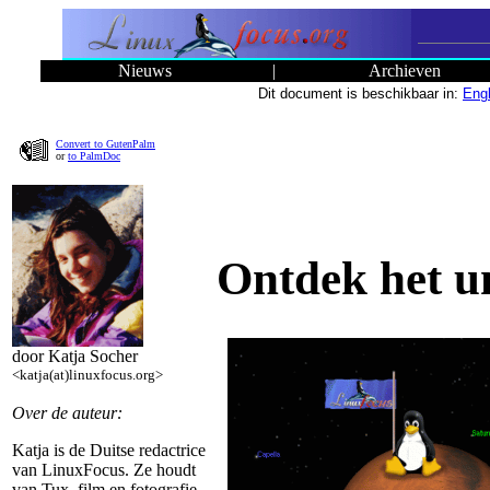
Nieuws
|
Archieven
Dit document is beschikbaar in:
Engl
Convert to GutenPalm
or
to PalmDoc
Ontdek het u
door Katja Socher
<katja(at)linuxfocus.org>
Over de auteur:
Katja is de Duitse redactrice
van LinuxFocus. Ze houdt
van Tux, film en fotografie