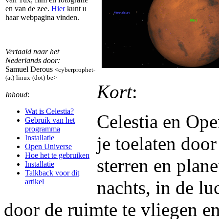
en van de zee.
Hier
kunt u
haar webpagina vinden.
Vertaald naar het
Nederlands door:
Samuel Derous
<cyberprophet-
(at)-linux-(dot)-be>
Kort
:
Inhoud
:
Wat is Celestia?
Celestia en Ope
Gebruik van het
programma
je toelaten door
Installatie
Open Universe
Hoe het te gebruiken
sterren en plane
Installatie
Talkback voor dit
nachts, in de l
artikel
door de ruimte te vliegen en 