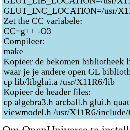
GLUT_LIB_LOCATION=/usr/X11
GLUT_INC_LOCATION=/usr/X11
Zet the CC variabele:
CC=g++ -O3
Compileer:
make
Kopieer de bekomen bibliotheek lib
waar je je andere open GL bibliot
cp lib/libglui.a /usr/X11R6/lib
Kopieer de header files:
cp algebra3.h arcball.h glui.h quat
viewmodel.h /usr/X11R6/include
Om OpenUniverse te install