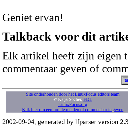
Geniet ervan!
Talkback voor dit artik
Elk artikel heeft zijn eigen
commentaar geven of comme
ta
Site onderhouden door het LinuxFocus editors team
© Katja Socher,
FDL
LinuxFocus.org
Klik hier om een fout te melden of commentaar te geven
2002-09-04, generated by lfparser version 2.