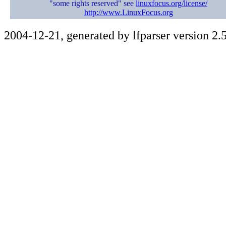
"some rights reserved" see
linuxfocus.org/license/
http://www.LinuxFocus.org
2004-12-21, generated by lfparser version 2.