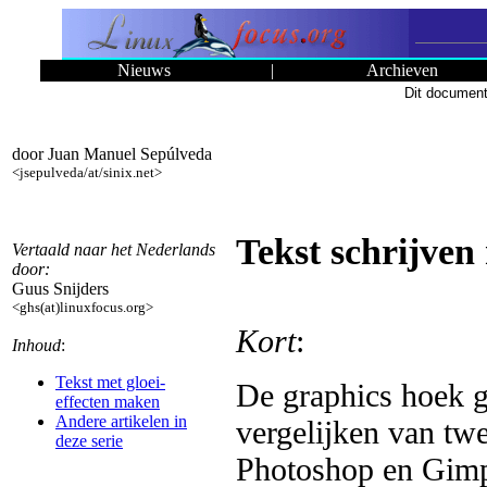
Nieuws
|
Archieven
Dit document
door Juan Manuel Sepúlveda
<jsepulveda/at/sinix.net>
Tekst schrijven
Vertaald naar het Nederlands
door:
Guus Snijders
<ghs(at)linuxfocus.org>
Kort
:
Inhoud
:
Tekst met gloei-
De graphics hoek g
effecten maken
Andere artikelen in
vergelijken van tw
deze serie
Photoshop en Gimp