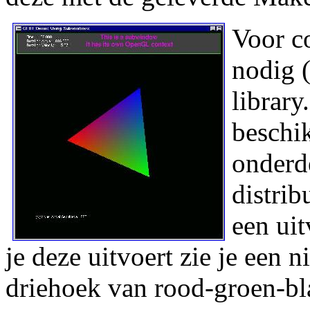
Voor c
nodig 
library
beschi
onderd
distrib
een ui
je deze uitvoert zie je een 
driehoek van rood-groen-bla