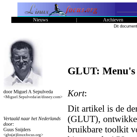
Nieuws
|
Archieven
Dit document
GLUT: Menu's
Kort
:
door Miguel A Sepulveda
<Miguel.Sepulveda/at/disney.com>
Dit artikel is de d
(GLUT), ontwikkel
Vertaald naar het Nederlands
door:
bruikbare toolkit
Guus Snijders
<ghs(at)linuxfocus.org>