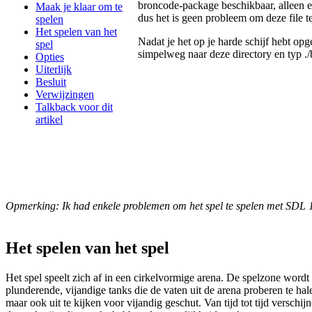
broncode-package beschikbaar, alleen 
Maak je klaar om te
dus het is geen probleem om deze file t
spelen
Het spelen van het
Nadat je het op je harde schijf hebt op
spel
simpelweg naar deze directory en typ .
Opties
Uiterlijk
Besluit
Verwijzingen
Talkback voor dit
artikel
Opmerking: Ik had enkele problemen om het spel te spelen met SDL 1.
Het spelen van het spel
Het spel speelt zich af in een cirkelvormige arena. De spelzone wordt 
plunderende, vijandige tanks die de vaten uit de arena proberen te hale
maar ook uit te kijken voor vijandig geschut. Van tijd tot tijd versc