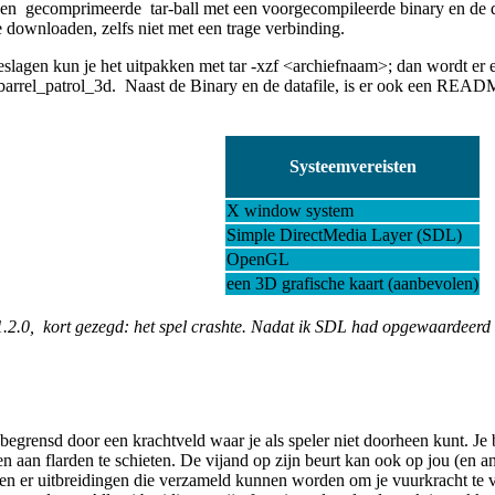
een gecomprimeerde tar-ball met een voorgecompileerde binary en de da
e downloaden, zelfs niet met een trage verbinding.
geslagen kun je het uitpakken met tar -xzf <archiefnaam>; dan wordt er
/barrel_patrol_3d. Naast de Binary en de datafile, is er ook een READ
Systeemvereisten
X window system
Simple DirectMedia Layer (SDL)
OpenGL
een 3D grafische kaart (aanbevolen)
2.0, kort gezegd: het spel crashte. Nadat ik SDL had opgewaardeerd n
begrensd door een krachtveld waar je als speler niet doorheen kunt. Je 
n aan flarden te schieten. De vijand op zijn beurt kan ook op jou (en and
hijnen er uitbreidingen die verzameld kunnen worden om je vuurkracht te 