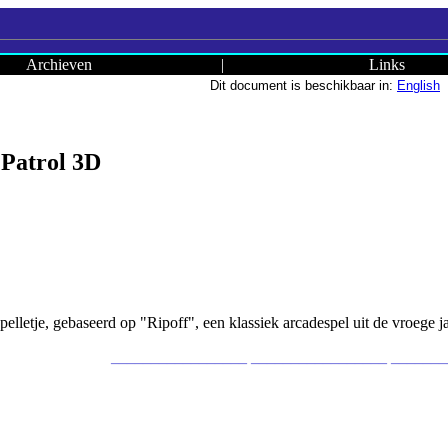
Archieven
|
Links
Dit document is beschikbaar in:
English
 Patrol 3D
elletje, gebaseerd op "Ripoff", een klassiek arcadespel uit de vroege ja
_________________ _________________ ______