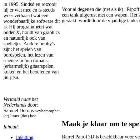
in 1995. Sindsdien rotzooit
Voor al degenen die (net als ik) "Ripoff
hij er wat mee en is steeds
een tank uitgerust met een wapen. Het ko
weer verbaasd wat een
geraakt wordt door de vijandige tanks d
wonderbaarlijke software dit
is. Hij programmeert wat
onder X, houdt van graphics
en natuurlijk ook van
spelletjes. Andere hobby's
zijn: het spelen van
bordspelen, het lezen van
science-fiction romans,
(erbarmelijk) gitaarspelen,
koken en het beoefenen van
jiu-jitsu.
Vertaald naar het
Nederlands door:
Samuel Derous
<cyberprophet-
(at)-linux-(dot)-be>
Maak je klaar om te spe
Inhoud
:
Barrel Patrol 3D is beschikbaar voor v
Inleiding