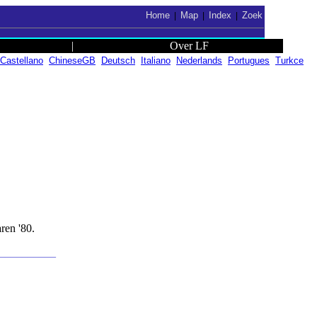
Home
Map
Index
Zoek
|
|
|
|
Over LF
Castellano
ChineseGB
Deutsch
Italiano
Nederlands
Portugues
Turkce
ren '80.
___________