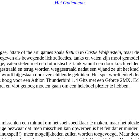
Het Optiemenu
e, 'state of the art' games zoals
Return to Castle Wolfenstein
, maar d
geven als bewegende lichtreflecties, tanks en vaten zijn mooi gemodel
 je, vaten stelen met een futuristische tank vanuit een door krachtvelde
gestraald en terug worden weggestraald nadat een vijand ze uit het kra
is wordt bijgestaan door verschillende geluiden. Het spel wordt enkel 
is hoog voor een Athlon Thunderbird 1.4 Ghz met een Gforce 2MX. Echt
 snel en vlot genoeg moeten gaan om een heleboel plezier te hebben.
t misschien een minuut om het spel speelklaar te maken, maar het plezier
nige bezwaar dat men misschien kan opwerpen is het feit dat er minder te
n linuxspel!!), meer mogelijkheden zullen worden toegevoegd. Maar desond