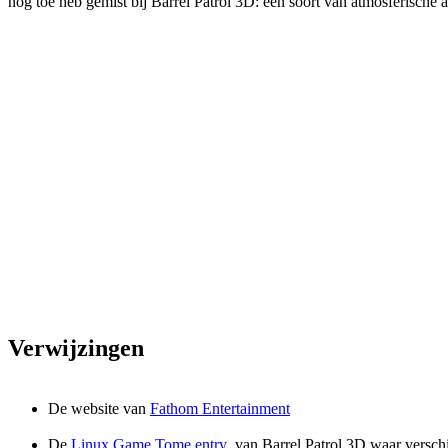
nog toe heb gemist bij Barrel Patrol 3D: een soort van atmosferische 
Verwijzingen
De website van
Fathom Entertainment
De
Linux Game Tome entry
van Barrel Patrol 3D waar verschi