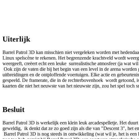
Uiterlijk
Barrel Patrol 3D kan misschien niet vergeleken worden met hedendaags
Linux spelscène te rekenen. Het begrenzende krachtveld wordt weerge
weergeeft, creëert echt een leuke surrealistische atmosfeer (ja wat wil
Ook zijn de vaten die bij het begin van een level in de arena worden 
uitbreidingen en de ontploffende voertuigen. Elke actie en gebeurten
gespeeld. De framerate, die in de rechterbovenhoek wordt getoond, 
kaarten die niet het neuwste van het nieuwste zijn, zou het spel toch
Besluit
Barrel Patrol 3D is werkelijk een klein leuk arcadespelletje. Het duur
geweldig, ik denkt dat ze zo goed zijn als die van "Descent 3", het e
Barrel Patrol 3D is nog steeds in ontwikkeling (wat wil je, het is ee