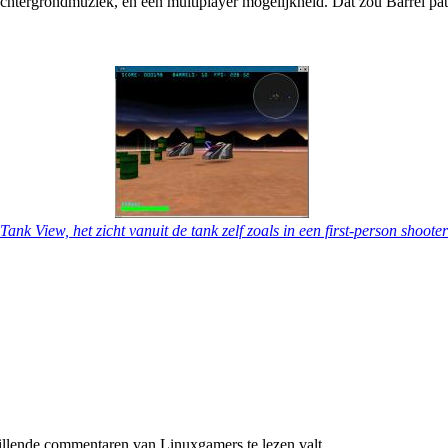
achtergrondmuziek, en een multiplayer mogelijkheid. Dat zou Barrel pat
Tank View, het zicht vanuit de tank zelf zoals in een first-person shooter
llende commentaren van Linuxgamers te lezen valt.