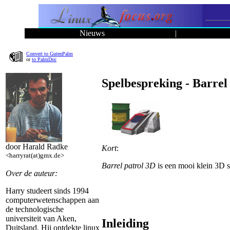
Nieuws
|
Convert to GutenPalm
or
to PalmDoc
Spelbespreking - Barrel
door Harald Radke
Kort
:
<harryrat(at)gmx.de>
Barrel patrol 3D
is een mooi klein 3D sp
Over de auteur:
Harry studeert sinds 1994
computerwetenschappen aan
de technologische
universiteit van Aken,
Inleiding
Duitsland. Hij ontdekte linux