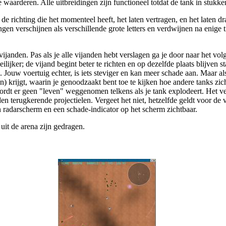
waarderen. Alle uitbreidingen zijn functioneel totdat de tank in stukk
in de richting die het momenteel heeft, het laten vertragen, en het late
gen verschijnen als verschillende grote letters en verdwijnen na enige t
vijanden. Pas als je alle vijanden hebt verslagen ga je door naar het vol
lijker; de vijand begint beter te richten en op dezelfde plaats blijven st
 Jouw voertuig echter, is iets steviger en kan meer schade aan. Maar al
onden) krijgt, waarin je genoodzaakt bent toe te kijken hoe andere tanks
ordt er geen "leven" weggenomen telkens als je tank explodeert. Het ver
en terugkerende projectielen. Vergeet het niet, hetzelfde geldt voor de v
een radarscherm en een schade-indicator op het scherm zichtbaar.
 uit de arena zijn gedragen.