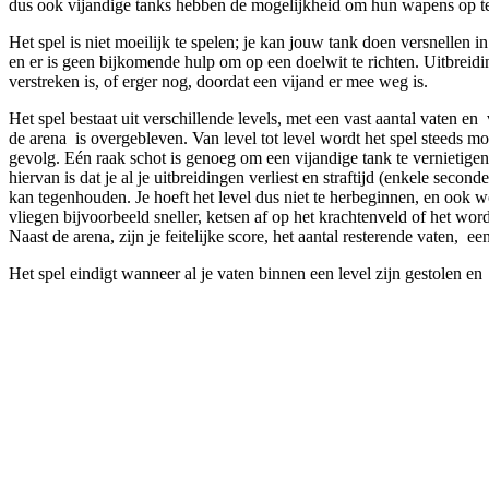
dus ook vijandige tanks hebben de mogelijkheid om hun wapens op te 
Het spel is niet moeilijk te spelen; je kan jouw tank doen versnellen 
en er is geen bijkomende hulp om op een doelwit te richten. Uitbreidin
verstreken is, of erger nog, doordat een vijand er mee weg is.
Het spel bestaat uit verschillende levels, met een vast aantal vaten en 
de arena is overgebleven. Van level tot level wordt het spel steeds moei
gevolg. Eén raak schot is genoeg om een vijandige tank te vernietigen.
hiervan is dat je al je uitbreidingen verliest en straftijd (enkele sec
kan tegenhouden. Je hoeft het level dus niet te herbeginnen, en ook w
vliegen bijvoorbeeld sneller, ketsen af op het krachtenveld of het word
Naast de arena, zijn je feitelijke score, het aantal resterende vaten, 
Het spel eindigt wanneer al je vaten binnen een level zijn gestolen en