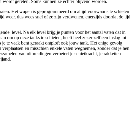
en wordt gereten. Soms kunnen ze echter blijvend worden.
n draaien. Het wapen is geprogrammeerd om altijd voorwaarts te schieten
ijd weer, dus wees snel of ze zijn verdwenen, enerzijds doordat de tijd
gende level. Na elk level krijg je punten voor het aantal vaten dat in
aan om op deze tanks te schieten, heeft heel zeker zelf een inslag tot
s je te vaak bent geraakt ontploft ook jouw tank. Het enige gevolg
 zich verplaatsen en misschien enkele vaten wegnemen, zonder dat je hen
zamelen van uitbreidingen verbetert je schietkracht, je rakketten
ijand.