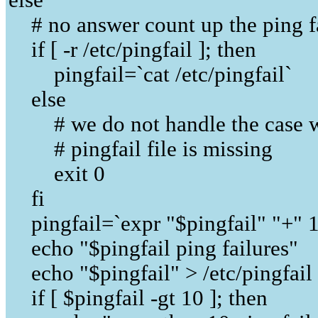
else
# no answer count up the ping fa
if [ -r /etc/pingfail ]; then
pingfail=`cat /etc/pingfail`
else
# we do not handle the case w
# pingfail file is missing
exit 0
fi
pingfail=`expr "$pingfail" "+" 1
echo "$pingfail ping failures"
echo "$pingfail" > /etc/pingfail
if [ $pingfail -gt 10 ]; then