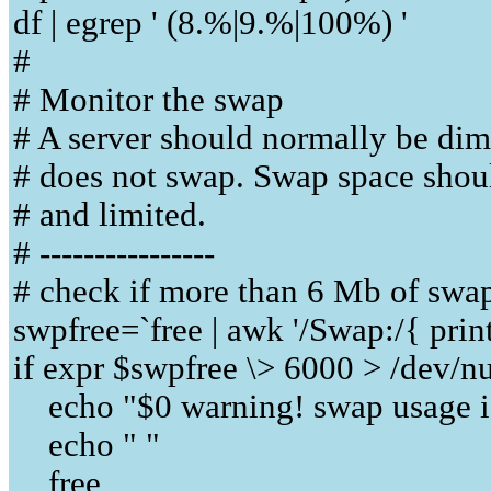
df | egrep ' (8.%|9.%|100%) '
#
# Monitor the swap
# A server should normally be dim
# does not swap. Swap space shoul
# and limited.
# ----------------
# check if more than 6 Mb of swap
swpfree=`free | awk '/Swap:/{ print
if expr $swpfree \> 6000 > /dev/nu
echo "$0 warning! swap usage i
echo " "
free