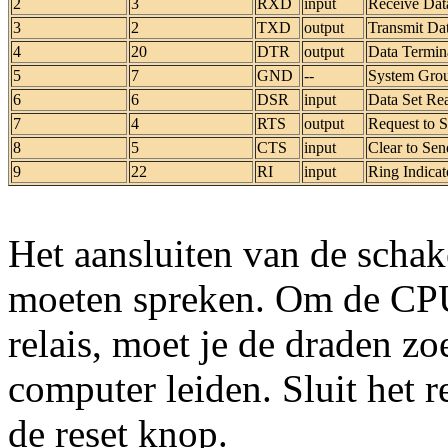
2
3
RXD
input
Receive Dat
3
2
TXD
output
Transmit Dat
4
20
DTR
output
Data Termin
5
7
GND
--
System Grou
6
6
DSR
input
Data Set Rea
7
4
RTS
output
Request to S
8
5
CTS
input
Clear to Sen
9
22
RI
input
Ring Indicato
Het aansluiten van de scha
moeten spreken. Om de CPU 
relais, moet je de draden zo
computer leiden. Sluit het re
de reset knop.