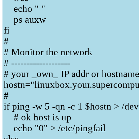
echo " "
ps auxw
fi
#
# Monitor the network
# -------------------
# your _own_ IP addr or hostname
hostn="linuxbox.your.supercompu
#
if ping -w 5 -qn -c 1 $hostn > /dev
# ok host is up
echo "0" > /etc/pingfail