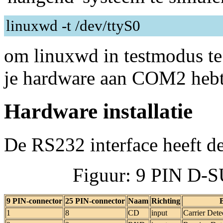
linuxwd -t /dev/ttyS0
om linuxwd in testmodus te 
je hardware aan COM2 heb
Hardware installatie
De RS232 interface heeft d
Figuur: 9 PIN D-
9 PIN-connector
25 PIN-connector
Naam
Richting
1
8
CD
input
Carrier Dete