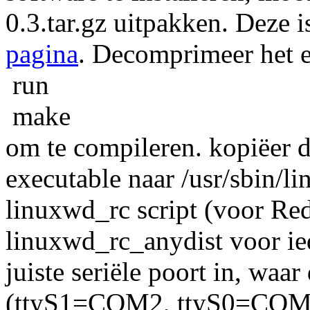
0.3.tar.gz uitpakken. Deze 
pagina
. Decomprimeer het 
run
make
om te compileren. kopiëer 
executable naar /usr/sbin/
linuxwd_rc script (voor Re
linuxwd_rc_anydist voor ied
juiste seriële poort in, waa
(ttyS1=COM2, ttyS0=COM1).