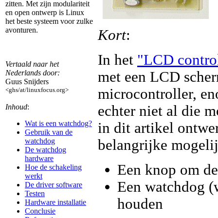
zitten. Met zijn modulariteit
en open ontwerp is Linux
het beste systeem voor zulke
avonturen.
Kort
:
In het
"LCD control
Vertaald naar het
met een LCD scherm
Nederlands door:
Guus Snijders
microcontroller, e
<ghs/at/linuxfocus.org>
echter niet al die
Inhoud
:
Wat is een watchdog?
in dit artikel ontw
Gebruik van de
belangrijke mogeli
watchdog
De watchdog
hardware
Een knop om de s
Hoe de schakeling
werkt
Een watchdog (w
De driver software
Testen
houden
Hardware installatie
Conclusie