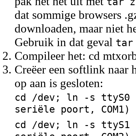
pak het het uit met
tar z
dat sommige browsers .gz
downloaden, maar niet he
Gebruik in dat geval
tar
Compileer het: cd mtxor
Creëer een softlink naar
op aan is gesloten:
cd /dev; ln -s ttyS
seriële poort, COM1)
cd /dev; ln -s ttyS