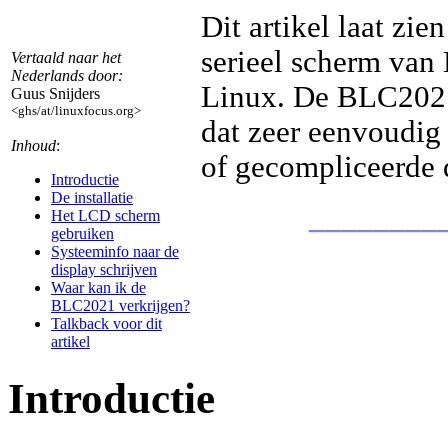
Dit artikel laat zi
serieel scherm van
Vertaald naar het
Nederlands door:
Linux. De BLC2021 
Guus Snijders
<ghs/at/linuxfocus.org>
dat zeer eenvoudig 
Inhoud
:
of gecompliceerde d
Introductie
De installatie
________
Het LCD scherm
gebruiken
Systeeminfo naar de
display schrijven
Waar kan ik de
BLC2021 verkrijgen?
Talkback voor dit
artikel
Introductie