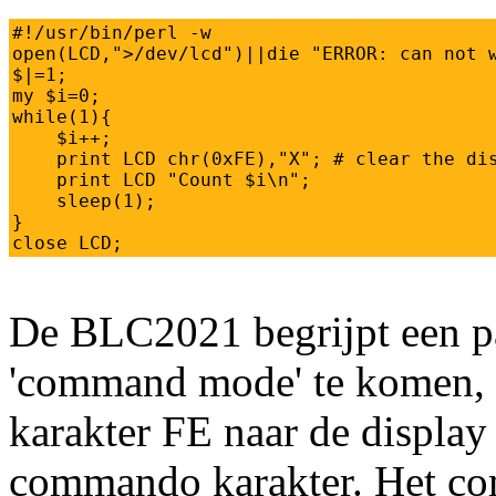
#!/usr/bin/perl -w

open(LCD,">/dev/lcd")||die "ERROR: can not w
$|=1;

my $i=0;

while(1){

    $i++;

    print LCD chr(0xFE),"X"; # clear the dis
    print LCD "Count $i\n";

    sleep(1);

}

close LCD;
De BLC2021 begrijpt een p
'command mode' te komen, s
karakter FE naar de display 
commando karakter. Het co