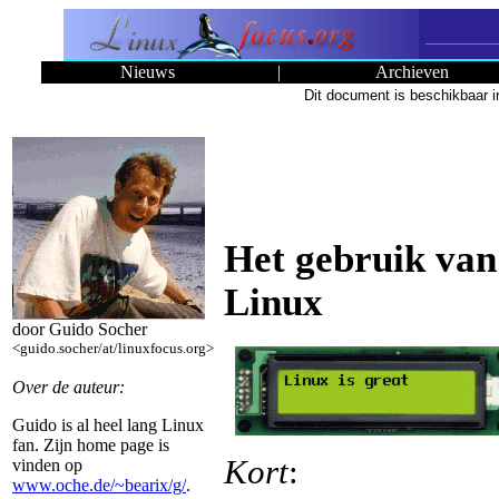
Nieuws
|
Archieven
Dit document is beschikbaar i
Het gebruik van
Linux
door Guido Socher
<guido.socher/at/linuxfocus.org>
Over de auteur:
Guido is al heel lang Linux
fan. Zijn home page is
Kort
:
vinden op
www.oche.de/~bearix/g/
.