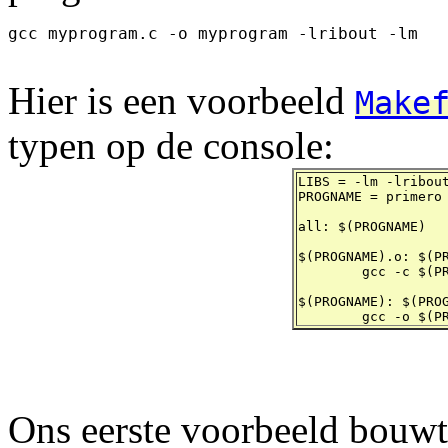
gcc myprogram.c -o myprogram -lribout -lm

Hier is een voorbeeld
Make
typen op de console:
LIBS = -lm -lribout
PROGNAME = primero

all: $(PROGNAME)

$(PROGNAME).o: $(PR
	gcc -c $(PROGNAME).c

$(PROGNAME): $(PROG
	gcc -o $(P
Ons eerste voorbeeld bouwt