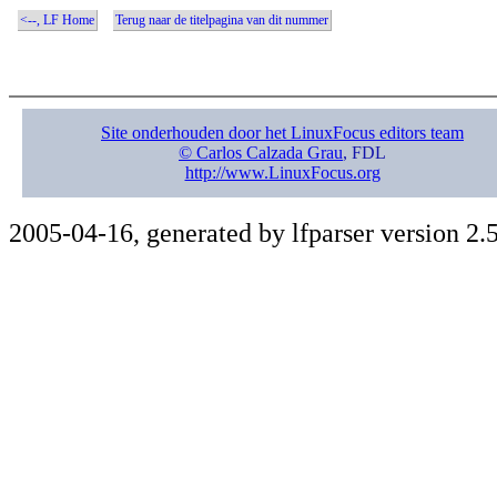
<--, LF Home
Terug naar de titelpagina van dit nummer
Site onderhouden door het LinuxFocus editors team
© Carlos Calzada Grau
, FDL
http://www.LinuxFocus.org
2005-04-16, generated by lfparser version 2.