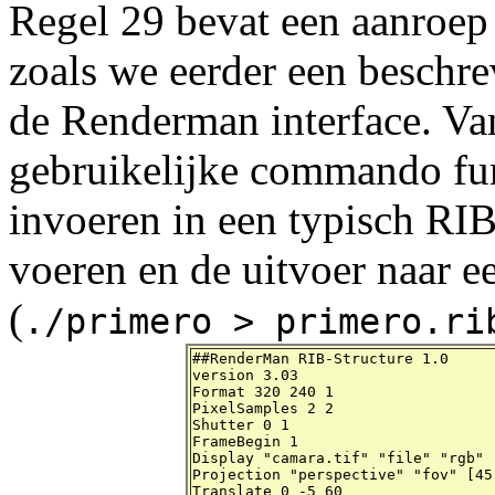
Regel 29 bevat een aanroep
zoals we eerder een beschreve
de Renderman interface. Van
gebruikelijke commando fun
invoeren in een typisch RIB
voeren en de uitvoer naar e
(
./primero > primero.ri
##RenderMan RIB-Structure 1.0

version 3.03

Format 320 240 1

PixelSamples 2 2

Shutter 0 1

FrameBegin 1

Display "camara.tif" "file" "rgb"

Projection "perspective" "fov" [45 
Translate 0 -5 60
