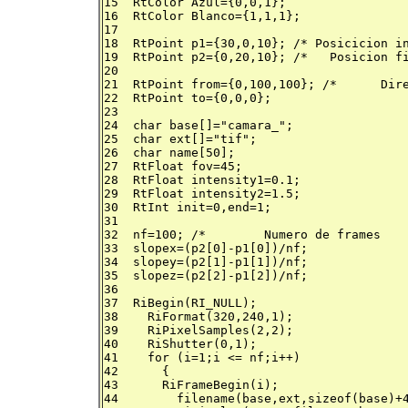
15  RtColor Azul={0,0,1};

16  RtColor Blanco={1,1,1};

17

18  RtPoint p1={30,0,10}; /* Posicicion in
19  RtPoint p2={0,20,10}; /*   Posicion fi
20

21  RtPoint from={0,100,100}; /*      Dire
22  RtPoint to={0,0,0};

23

24  char base[]="camara_";

25  char ext[]="tif";

26  char name[50];

27  RtFloat fov=45;

28  RtFloat intensity1=0.1;

29  RtFloat intensity2=1.5;

30  RtInt init=0,end=1;

31

32  nf=100; /*        Numero de frames    
33  slopex=(p2[0]-p1[0])/nf;

34  slopey=(p2[1]-p1[1])/nf;

35  slopez=(p2[2]-p1[2])/nf;

36

37  RiBegin(RI_NULL);

38    RiFormat(320,240,1);

39    RiPixelSamples(2,2);

40    RiShutter(0,1);

41    for (i=1;i <= nf;i++)

42 	{

43 	RiFrameBegin(i);

44	  filename(base,ext,sizeof(base)+4,i-1,name);
