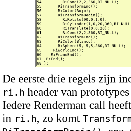
54 	   RiCone(2,2,360,RI_NULL);

55       RiTransformEnd();

56       RiColor(Rojo);

57       RiTransformBegin();

58 	   RiRotate(90,0,1,0);

59 	   RiCylinder(1,0,20,360,RI_NULL);

60 	   RiTranslate(0,0,20);

61 	   RiCone(2,2,360,RI_NULL);

62       RiTransformEnd();

63       RiColor(Blanco);

64       RiSphere(5,-5,5,360,RI_NULL);

65     RiWorldEnd();

66    RiFrameEnd();

67  RiEnd();

68 };
De eerste drie regels zijn 
header van prototypes
ri.h
Iedere Renderman call heeft
in
, zo komt
ri.h
Transfor