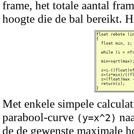
frame, het totale aantal fra
hoogte die de bal bereikt. H
float rebote (in
{

  float min, z;

  while (i > nfr
  min=sqrt(max);
  z=i-((float)nf
  z=(z*min)/((fl
  z=(float)max -
  return(z);

}
Met enkele simpele calculat
parabool-curve
naa
(y=x^2)
de de gewenste maximale h