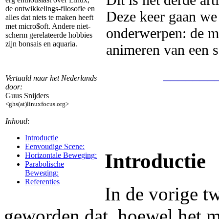
de ontwikkelings-filosofie en
Deze keer gaan we 
alles dat niets te maken heeft
met micro$oft. Andere niet-
onderwerpen: de mo
scherm gerelateerde hobbies
zijn bonsais en aquaria.
animeren van een 
_______
Vertaald naar het Nederlands
door:
Guus Snijders
<ghs(at)linuxfocus.org>
Inhoud
:
Introductie
Eenvoudige Scene:
Introductie
Horizontale Beweging:
Parabolische
Beweging:
Referenties
In de vorige tw
geworden dat, hoewel het mo