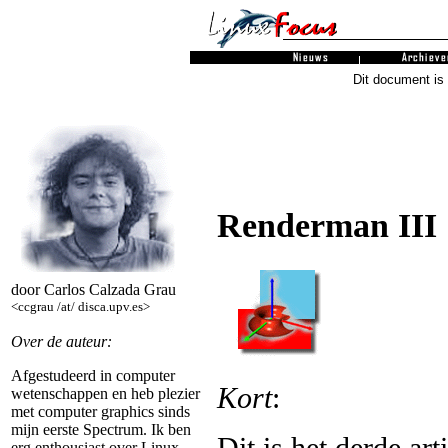
Dit document is
Renderman III
door Carlos Calzada Grau
<ccgrau /at/ disca.upv.es>
Over de auteur:
Afgestudeerd in computer
Kort
:
wetenschappen en heb plezier
met computer graphics sinds
mijn eerste Spectrum. Ik ben
Dit is het derde ar
erg enthousiast over Linux,