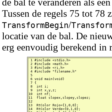
de bal te veranderen als een
Tussen de regels 75 tot 78 z
/
TransformBegin
Transfor
locatie van de bal. De nieuw
erg eenvoudig berekend in r
 1 #include <stdio.h>

 2 #include <math.h>

 3 #include <ri.h>

 4 #include "filename.h"

 5

 6 void main(void)

 7 {

 8  int i;

 9  int x,y,z;

10  int nf;

11  float slopex,slopey,slopez;

12

13  RtColor Rojo={1,0,0};

14  RtColor Verde={0,1,0};
