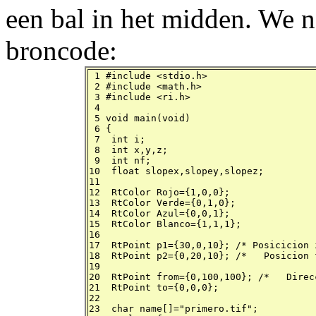
een bal in het midden. We
broncode:
 1 #include <stdio.h>

 2 #include <math.h>

 3 #include <ri.h>

 4

 5 void main(void)

 6 {

 7  int i;

 8  int x,y,z;

 9  int nf;

10  float slopex,slopey,slopez;

11

12  RtColor Rojo={1,0,0};

13  RtColor Verde={0,1,0};

14  RtColor Azul={0,0,1};

15  RtColor Blanco={1,1,1};

16

17  RtPoint p1={30,0,10}; /* Posicicion 
18  RtPoint p2={0,20,10}; /*   Posicion 
19

20  RtPoint from={0,100,100}; /*   Direc
21  RtPoint to={0,0,0};

22

23  char name[]="primero.tif";
