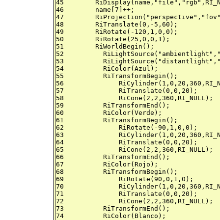
45	  RiDisplay(name,"file","rgb",RI_NULL);

46	  name[7]++;

47	  RiProjection("perspective","fov",&fov,RI_NULL);

48	  RiTranslate(0,-5,60);

49	  RiRotate(-120,1,0,0);

50	  RiRotate(25,0,0,1);

51	  RiWorldBegin();

52	    RiLightSource("ambientlight","intensity",&intensity1,RI_NULL);

53	    RiLightSource("distantlight","intensity",&intensity2,"from",from,"to",to,RI_NULL);

54	    RiColor(Azul);

55	    RiTransformBegin();

56	    	RiCylinder(1,0,20,360,RI_NULL);

57	  	RiTranslate(0,0,20);

58	  	RiCone(2,2,360,RI_NULL);

59	    RiTransformEnd();

60	    RiColor(Verde);

61	    RiTransformBegin();

62		RiRotate(-90,1,0,0);

63		RiCylinder(1,0,20,360,RI_NULL);

64		RiTranslate(0,0,20);

65		RiCone(2,2,360,RI_NULL);

66	    RiTransformEnd();

67	    RiColor(Rojo);

68	    RiTransformBegin();

69		RiRotate(90,0,1,0);

70		RiCylinder(1,0,20,360,RI_NULL);

71		RiTranslate(0,0,20);

72		RiCone(2,2,360,RI_NULL);

73	    RiTransformEnd();

74	    RiColor(Blanco);
