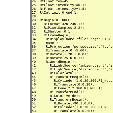
24  RtFloat fov=45;

25  RtFloat intensity1=0.1;

26  RtFloat intensity2=1.5;

27  RtInt init=0,end=1;

28

29  RiBegin(RI_NULL);

30    RiFormat(320,240,1);

31    RiPixelSamples(2,2);

32    RiShutter(0,1);

33    RiFrameBegin(1);

34     RiDisplay(name,"file","rgb",RI_NUL
35     name[7]++;

36     RiProjection("perspective","fov",
37     RiTranslate(0,-5,60);

38     RiRotate(-120,1,0,0);

39     RiRotate(25,0,0,1);

40     RiWorldBegin();

41       RiLightSource("ambientlight","i
42       RiLightSource("distantlight","i
43       RiColor(Azul);

44       RiTransformBegin();

45         RiCylinder(1,0,20,360,RI_NULL)
46         RiTranslate(0,0,20);

47         RiCone(2,2,360,RI_NULL);

48       RiTransformEnd();

49       RiColor(Verde);

50       RiTransformBegin();

51         RiRotate(-90,1,0,0);

52 	   RiCylinder(1,0,20,360,RI_NULL);

53 	   RiTranslate(0,0,20);
