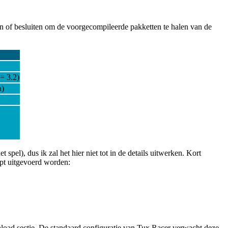
n of besluiten om de voorgecompileerde pakketten te halen van de
= 3.2)
a)
pel), dus ik zal het hier niet tot in de details uitwerken. Kort
mpt uitgevoerd worden:
nload sectie. De standaard configuratie van Tux Racer verwacht deze