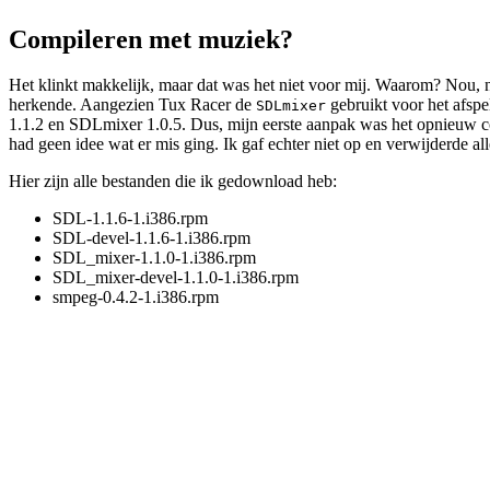
Compileren met muziek?
Het klinkt makkelijk, maar dat was het niet voor mij. Waarom? Nou, n
herkende. Aangezien Tux Racer de
gebruikt voor het afspe
SDLmixer
1.1.2 en SDLmixer 1.0.5. Dus, mijn eerste aanpak was het opnieuw co
had geen idee wat er mis ging. Ik gaf echter niet op en verwijderde
Hier zijn alle bestanden die ik gedownload heb:
SDL-1.1.6-1.i386.rpm
SDL-devel-1.1.6-1.i386.rpm
SDL_mixer-1.1.0-1.i386.rpm
SDL_mixer-devel-1.1.0-1.i386.rpm
smpeg-0.4.2-1.i386.rpm