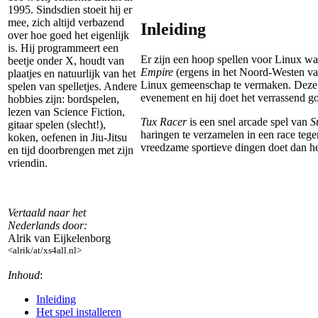
1995. Sindsdien stoeit hij er
mee, zich altijd verbazend
Inleiding
over hoe goed het eigenlijk
is. Hij programmeert een
Er zijn een hoop spellen voor Linux waar
beetje onder X, houdt van
Empire
(ergens in het Noord-Westen van 
plaatjes en natuurlijk van het
Linux gemeenschap te vermaken. Deze kee
spelen van spelletjes. Andere
evenement en hij doet het verrassend g
hobbies zijn: bordspelen,
lezen van Science Fiction,
Tux Racer
is een snel arcade spel van
S
gitaar spelen (slecht!),
haringen te verzamelen in een race tege
koken, oefenen in Jiu-Jitsu
vreedzame sportieve dingen doet dan he
en tijd doorbrengen met zijn
vriendin.
Vertaald naar het
Nederlands door:
Alrik van Eijkelenborg
<alrik/at/xs4all.nl>
Inhoud
:
Inleiding
Het spel installeren