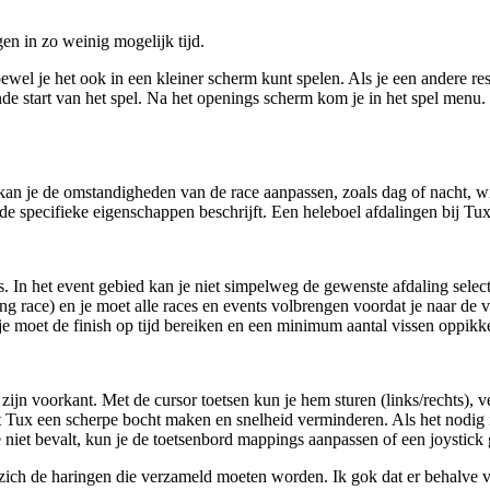
en in zo weinig mogelijk tijd.
ewel je het ook in een kleiner scherm kunt spelen. Als je een andere res
nde start van het spel. Na het openings scherm kom je in het spel menu
kan je de omstandigheden van de race aanpassen, zoals dag of nacht, w
 specifieke eigenschappen beschrijft. Een heleboel afdalingen bij Tux 
. In het event gebied kan je niet simpelweg de gewenste afdaling selec
ing race) en je moet alle races en events volbrengen voordat je naar d
je moet de finish op tijd bereiken en een minimum aantal vissen oppikk
 zijn voorkant. Met de cursor toetsen kun je hem sturen (links/rechts),
laat Tux een scherpe bocht maken en snelheid verminderen. Als het nodig
e niet bevalt, kun je de toetsenbord mappings aanpassen of een joystick
zich de haringen die verzameld moeten worden. Ik gok dat er behalve v