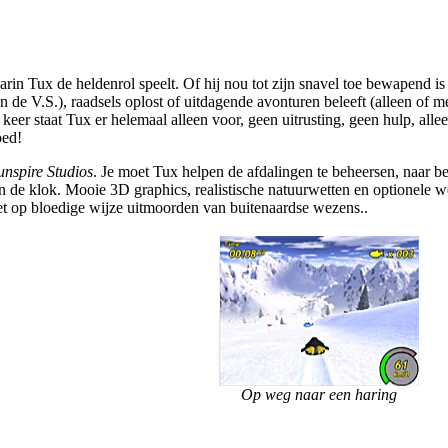
in Tux de heldenrol speelt. Of hij nou tot zijn snavel toe bewapend is 
de V.S.), raadsels oplost of uitdagende avonturen beleeft (alleen of met
r staat Tux er helemaal alleen voor, geen uitrusting, geen hulp, allee
oed!
unspire Studios
. Je moet Tux helpen de afdalingen te beheersen, naar 
n de klok. Mooie 3D graphics, realistische natuurwetten en optionele w
t op bloedige wijze uitmoorden van buitenaardse wezens..
Op weg naar een haring