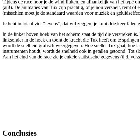
Tijdens de race hoor je de wind fluiten, en afhankelijk van het type 
(au!). De animaties van Tux zijn prachtig, of je nou versnelt, remt of
(misschien moet je de standaard waarden voor muziek en geluidseffec
Je hebt in totaal vier "levens", dat wil zeggen, je kunt drie keer falen
In de linker boven hoek van het scherm staat de tijd die verstreken is.
linksonder in de hoek en toont de kracht die Tux heeft om te springe
wordt de snelheid grafisch weergegeven. Hoe sneller Tux gaat, hoe lang
instrumenten houdt, wordt de snelheid ook in getallen getoond. Tot slo
Aan het eind van de race zie je enkele statistische gegevens (tijd, ve
Conclusies