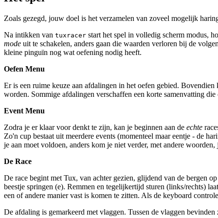
Zoals gezegd, jouw doel is het verzamelen van zoveel mogelijk haring
Na intikken van
start het spel in volledig scherm modus, ho
tuxracer
mode
uit te schakelen, anders gaan die waarden verloren bij de volge
kleine pinguïn nog wat oefening nodig heeft.
Oefen Menu
Er is een ruime keuze aan afdalingen in het oefen gebied. Bovendien 
worden. Sommige afdalingen verschaffen een korte samenvatting die de
Event Menu
Zodra je er klaar voor denkt te zijn, kan je beginnen aan de
echte
races
Zo'n cup bestaat uit meerdere events (momenteel maar eentje - de har
je aan moet voldoen, anders kom je niet verder, met andere woorden, 
De Race
De race begint met Tux, van achter gezien, glijdend van de bergen op
beestje springen (e). Remmen en tegelijkertijd sturen (links/rechts) 
een of andere manier vast is komen te zitten. Als de keyboard control
De afdaling is gemarkeerd met vlaggen. Tussen de vlaggen bevinden 