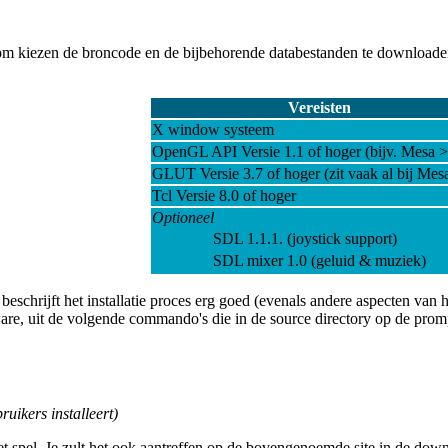
rom kiezen de broncode en de bijbehorende databestanden te downloade
Vereisten
X window systeem
OpenGL API Versie 1.1 of hoger (bijv. Mesa >
GLUT Versie 3.7 of hoger (zit vaak al bij Mes
Tcl Versie 8.0 of hoger
Optioneel
SDL 1.1.1. (joystick support)
SDL mixer 1.0 (geluid & muziek)
hrijft het installatie proces erg goed (evenals andere aspecten van het s
tware, uit de volgende commando's die in de source directory op de pro
ruikers installeert)
t spel. Je zult het ook aantreffen op de bovengenoemde site in de dow