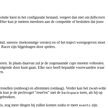
olutie kiest in het configuratie bestand, vergeet dan niet om
fullscreen
. Hier kun je meteen meedoen aan de competitie of besluiten dat jouw
ind, sneeuw (toekomstige versies) en of het traject weergegeven moet
Racer zijn bijgedragen door spelers.
teren. In plaats daarvan zul je de zogenaamde
cups
moeten voltooien.
e volgende door kunt gaan. Elke race heeft bepaalde voorwaarden waar
en.
 versnellen (omhoog) en afremmen (omlaag). Verder kan het zwart-witte
 is kun je de pechvogel "reset'en" met de
toets, als hij op
backspace
 gebruiken.
is, nog meer dingen bij zullen komen zodra er meer
zijn.
events