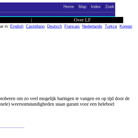
Home
Map
Index
Zoek
|
|
|
|
Over LF
ar in:
English
Castellano
Deutsch
Francais
Nederlands
Turkce
Korean
proberen om zo veel mogelijk haringen te vangen en op tijd door de
tionele) weersomstandigheden staan garant voor een heleboel
___________