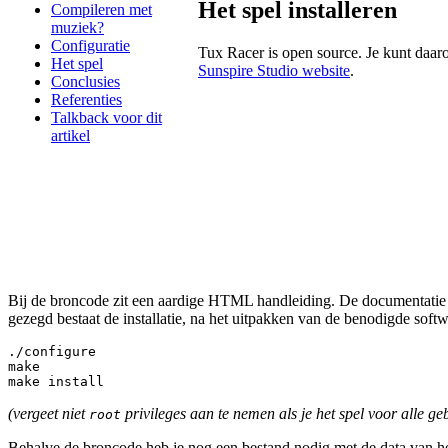
Het spel installeren
Compileren met
muziek?
Configuratie
Tux Racer is open source. Je kunt daa
Het spel
Sunspire Studio website
.
Conclusies
Referenties
Talkback voor dit
artikel
Bij de broncode zit een aardige HTML handleiding. De documentatie besc
gezegd bestaat de installatie, na het uitpakken van de benodigde sof
./configure
make
make install
(vergeet niet
privileges aan te nemen als je het spel voor alle geb
root
Behalve de broncode heb je nog een bestand nodig met de data van he