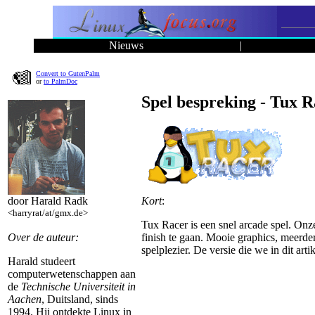
Nieuws
|
Convert to GutenPalm
or
to PalmDoc
Spel bespreking - Tux 
Kort
:
door Harald Radk
<harryrat/at/gmx.de>
Tux Racer is een snel arcade spel. Onz
finish te gaan. Mooie graphics, meerde
Over de auteur:
spelplezier. De versie die we in dit arti
Harald studeert
computerwetenschappen aan
de
Technische Universiteit in
Aachen
, Duitsland, sinds
1994. Hij ontdekte Linux in