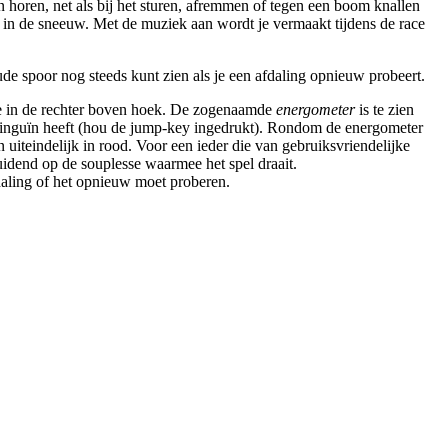
n horen, net als bij het sturen, afremmen of tegen een boom knallen
er in de sneeuw. Met de muziek aan wordt je vermaakt tijdens de race
t oude spoor nog steeds kunt zien als je een afdaling opnieuw probeert.
je in de rechter boven hoek. De zogenaamde
energometer
is te zien
e pinguïn heeft (hou de jump-key ingedrukt). Rondom de energometer
 uiteindelijk in rood. Voor een ieder die van gebruiksvriendelijke
duidend op de souplesse waarmee het spel draait.
fdaling of het opnieuw moet proberen.