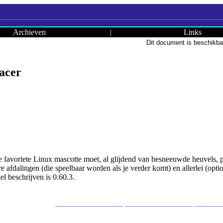
Archieven
|
Links
Dit document is beschikba
Racer
e favoriete Linux mascotte moet, al glijdend van besneeuwde heuvels, 
re afdalingen (die speelbaar worden als je verder komt) en allerlei (op
kel beschrijven is 0.60.3.
_________________ _________________ ______