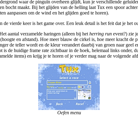
ondergrond waar de pinguïn overheen glijdt, kun je verschillende geluide
 een bocht maakt. Bij het glijden van de helling laat Tux een spoor acht
ten aanpassen om de wind en het glijden goed te horen).
 en de vierde keer is het game over. Een leuk detail is het feit dat je he
 Het aantal verzamelde haringen (alleen bij het
herring run
event?) zie 
n (hoogte en afstand). Hoe meer blauw de cirkel is, hoe meer kracht d
er de teller wordt en de kleur verandert daarbij van groen naar geel en
t is de huidige frame rate zichtbaar in de hoek, helemaal links onder, 
rzamelde items) en krijg je te horen of je verder mag naar de volgende a
Oefen menu