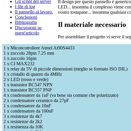
Gli script del server
Il design per questo pannello è generico. 
I file di log
LED... insomma il complesso viene contro
Il pannello al lavoro.
vostro tostapane... insomma qualsiasi co
Conclusioni
Bibliografia
Il materiale necessario
Discussioni su
quest'articolo
Per assemblare il progetto vi serve il se
1 x Miconcotrollore Atmel At90S4433
1 x zoccolo 28pin 7.25 mm
1 x zoccolo 16pin
1 x CI MAX232
1 x relay da 5V di piccole dimensioni (meglio se formato ISO DIL)
1 x cristallo di quarzo da 4MHz
2 x LED (rosso e verde)
1 x transistor BC547 NPN
1 x transistor BC557 PNP
4 x condensatore da 1uF (va bene sia comune che polarizzato)
2 x condensatore ceramico da 27pF
1 x condensatore da 10nF
1 x condensatore da 100nF
3 x resistenze da 4k7
2 x resistenze da 2k2
1 x resistenza da 10K