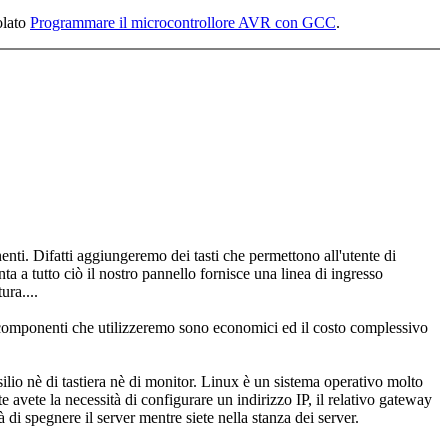
olato
Programmare il microcontrollore AVR con GCC
.
enti. Difatti aggiungeremo dei tasti che permettono all'utente di
a a tutto ciò il nostro pannello fornisce una linea di ingresso
ura....
. I componenti che utilizzeremo sono economici ed il costo complessivo
ausilio nè di tastiera nè di monitor. Linux è un sistema operativo molto
te avete la necessità di configurare un indirizzo IP, il relativo gateway
à di spegnere il server mentre siete nella stanza dei server.