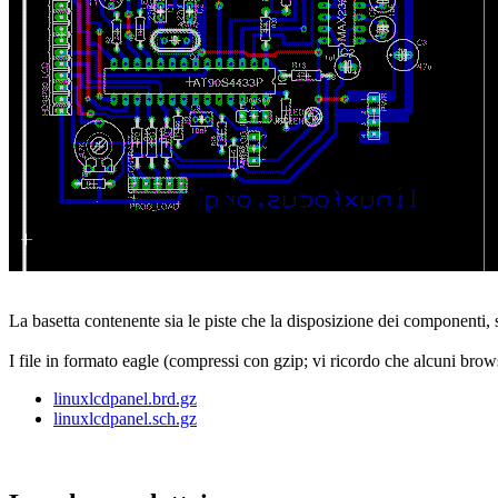
La basetta contenente sia le piste che la disposizione dei componenti,
I file in formato eagle (compressi con gzip; vi ricordo che alcuni b
linuxlcdpanel.brd.gz
linuxlcdpanel.sch.gz