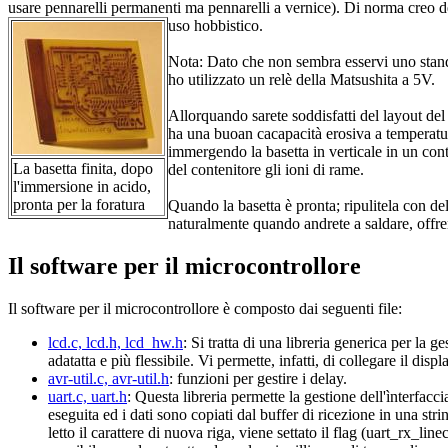
usare pennarelli permanenti ma pennarelli a vernice). Di norma creo d
uso hobbistico.
Nota: Dato che non sembra esservi uno standa
ho utilizzato un relè della Matsushita a 5V.
Allorquando sarete soddisfatti del layout de
ha una buoan cacapacità erosiva a temperatura
immergendo la basetta in verticale in un cont
La basetta finita, dopo
del contenitore gli ioni di rame.
l'immersione in acido,
pronta per la foratura
Quando la basetta è pronta; ripulitela con del
naturalmente quando andrete a saldare, offre
Il software per il microcontrollore
Il software per il microcontrollore è composto dai seguenti file:
lcd.c, lcd.h, lcd_hw.h
: Si tratta di una libreria generica per la
adatatta e più flessibile. Vi permette, infatti, di collegare il di
avr-util.c, avr-util.h
: funzioni per gestire i delay.
uart.c, uart.h
: Questa libreria permette la gestione dell'ìnter
eseguita ed i dati sono copiati dal buffer di ricezione in una st
letto il carattere di nuova riga, viene settato il flag (uart_rx_li