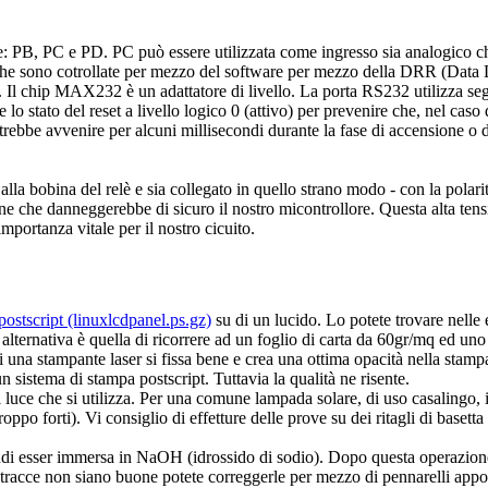
PB, PC e PD. PC può essere utilizzata come ingresso sia analogico che d
tiche sono cotrollate per mezzo del software per mezzo della DRR (Data D
TTL). Il chip MAX232 è un adattatore di livello. La porta RS232 utilizza 
o stato del reset a livello logico 0 (attivo) per prevenire che, nel cas
rebbe avvenire per alcuni millisecondi durante la fase di accensione o
alla bobina del relè e sia collegato in quello strano modo - con la polar
one che danneggerebbe di sicuro il nostro micontrollore. Questa alta tensi
ortanza vitale per il nostro cicuito.
 postscript (linuxlcdpanel.ps.gz)
su di un lucido. Lo potete trovare nelle
lternativa è quella di ricorrere ad un foglio di carta da 60gr/mq ed un
 di una stampante laser si fissa bene e crea una ottima opacità nella sta
sistema di stampa postscript. Tuttavia la qualità ne risente.
i luce che si utilizza. Per una comune lampada solare, di uso casalingo, i
roppo forti). Vi consiglio di effetture delle prove su dei ritagli di basetta 
ndi esser immersa in NaOH (idrossido di sodio). Dopo questa operazione
 tracce non siano buone potete correggerle per mezzo di pennarelli appo