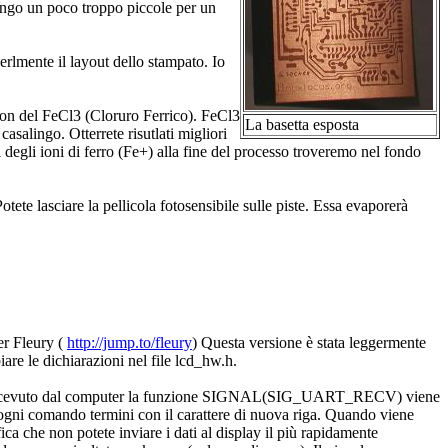
tengo un poco troppo piccole per un
rlmente il layout dello stampato. Io
 con del FeCl3 (Cloruro Ferrico). FeCl3
La basetta esposta
asalingo. Otterrete risutlati migliori
 degli ioni di ferro (Fe+) alla fine del processo troveremo nel fondo
tete lasciare la pellicola fotosensibile sulle piste. Essa evaporerà
er Fleury (
http://jump.to/fleury
) Questa versione è stata leggermente
iare le dichiarazioni nel file lcd_hw.h.
tere è ricevuto dal computer la funzione SIGNAL(SIG_UART_RECV) viene
he ogni comando termini con il carattere di nuova riga. Quando viene
fica che non potete inviare i dati al display il più rapidamente