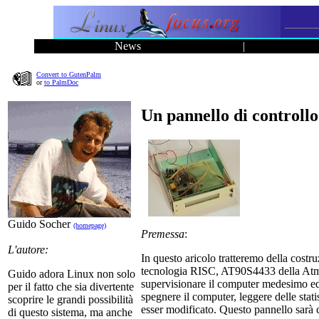
News
|
Convert to GutenPalm
or
to PalmDoc
Un pannello di controll
Guido Socher
(homepage)
Premessa
:
L'autore:
In questo aricolo tratteremo della cost
tecnologia RISC, AT90S4433 della Atmel.
Guido adora Linux non solo
supervisionare il computer medesimo ed ha
per il fatto che sia divertente
spegnere il computer, leggere delle stat
scoprire le grandi possibilità
esser modificato. Questo pannello sarà 
di questo sistema, ma anche