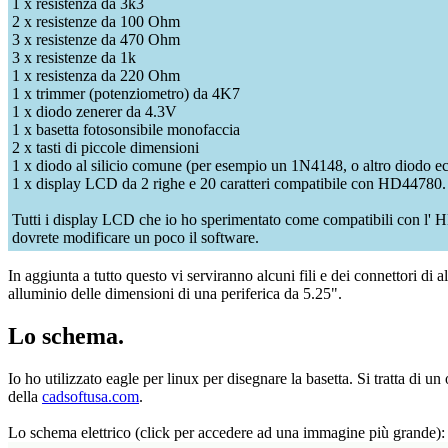
1 x resistenza da 3k3
2 x resistenze da 100 Ohm
3 x resistenze da 470 Ohm
3 x resistenze da 1k
1 x resistenza da 220 Ohm
1 x trimmer (potenziometro) da 4K7
1 x diodo zenerer da 4.3V
1 x basetta fotosonsibile monofaccia
2 x tasti di piccole dimensioni
1 x diodo al silicio comune (per esempio un 1N4148, o altro diodo 
1 x display LCD da 2 righe e 20 caratteri compatibile con HD44780.
Tutti i display LCD che io ho sperimentato come compatibili con l' HD
dovrete modificare un poco il software.
In aggiunta a tutto questo vi serviranno alcuni fili e dei connettori di a
alluminio delle dimensioni di una periferica da 5.25".
Lo schema.
Io ho utilizzato eagle per linux per disegnare la basetta. Si tratta di 
della
cadsoftusa.com
.
Lo schema elettrico (click per accedere ad una immagine più grande):