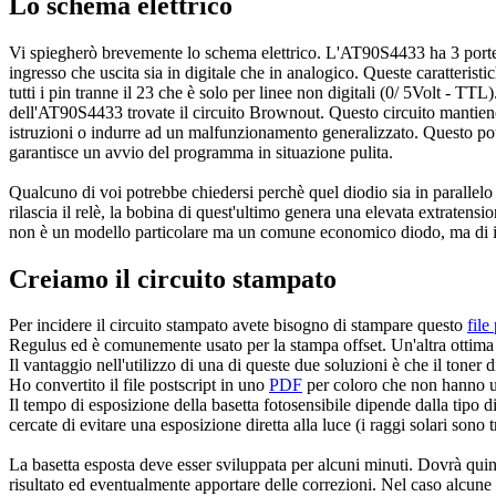
Lo schema elettrico
Vi spiegherò brevemente lo schema elettrico. L'AT90S4433 ha 3 porte: 
ingresso che uscita sia in digitale che in analogico. Queste caratteris
tutti i pin tranne il 23 che è solo per linee non digitali (0/ 5Volt - 
dell'AT90S4433 trovate il circuito Brownout. Questo circuito mantiene l
istruzioni o indurre ad un malfunzionamento generalizzato. Questo pot
garantisce un avvio del programma in situazione pulita.
Qualcuno di voi potrebbe chiedersi perchè quel diodio sia in parallelo 
rilascia il relè, la bobina di quest'ultimo genera una elevata extratensi
non è un modello particolare ma un comune economico diodo, ma di imp
Creiamo il circuito stampato
Per incidere il circuito stampato avete bisogno di stampare questo
file
Regulus ed è comunemente usato per la stampa offset. Un'altra ottima a
Il vantaggio nell'utilizzo di una di queste due soluzioni è che il toner
Ho convertito il file postscript in uno
PDF
per coloro che non hanno un 
Il tempo di esposizione della basetta fotosensibile dipende dalla tipo d
cercate di evitare una esposizione diretta alla luce (i raggi solari sono t
La basetta esposta deve esser sviluppata per alcuni minuti. Dovrà qui
risultato ed eventualmente apportare delle correzioni. Nel caso alcune