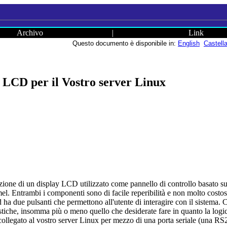
Archivo
|
Link
Questo documento è disponibile in:
English
Castell
o LCD per il Vostro server Linux
ruzione di un display LCD utilizzato come pannello di controllo basato 
 Entrambi i componenti sono di facile reperibilità e non molto costosi
 due pulsanti che permettono all'utente di interagire con il sistema. Così
istiche, insomma più o meno quello che desiderate fare in quanto la log
collegato al vostro server Linux per mezzo di una porta seriale (una RS