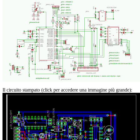
Il circuito stampato (click per accedere una immagine più grande):