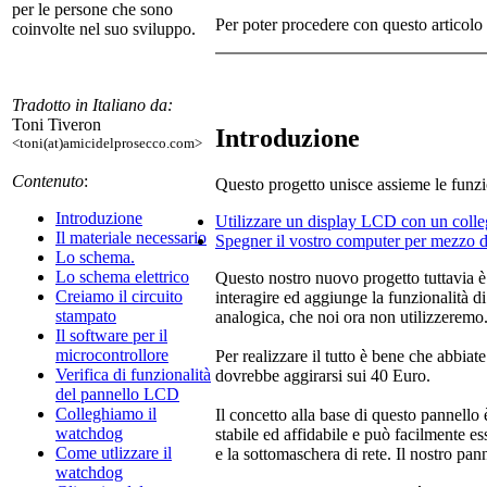
per le persone che sono
Per poter procedere con questo articolo d
coinvolte nel suo sviluppo.
Tradotto in Italiano da:
Toni Tiveron
Introduzione
<toni(at)amicidelprosecco.com>
Contenuto
:
Questo progetto unisce assieme le funzio
Introduzione
Utilizzare un display LCD con un coll
Il materiale necessario
Spegner il vostro computer per mezzo di 
Lo schema.
Lo schema elettrico
Questo nostro nuovo progetto tuttavia è 
Creiamo il circuito
interagire ed aggiunge la funzionalità d
stampato
analogica, che noi ora non utilizzeremo.
Il software per il
microcontrollore
Per realizzare il tutto è bene che abbia
Verifica di funzionalità
dovrebbe aggirarsi sui 40 Euro.
del pannello LCD
Colleghiamo il
Il concetto alla base di questo pannello è
watchdog
stabile ed affidabile e può facilmente es
Come utlizzare il
e la sottomaschera di rete. Il nostro pann
watchdog