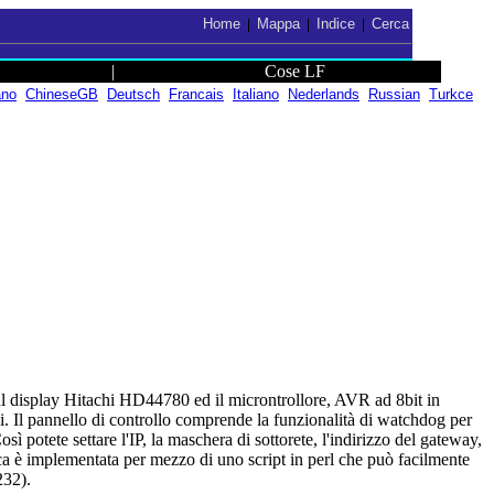
Home
Mappa
Indice
Cerca
|
|
|
|
Cose LF
ano
ChineseGB
Deutsch
Francais
Italiano
Nederlands
Russian
Turkce
sul display Hitachi HD44780 ed il microntrollore, AVR ad 8bit in
. Il pannello di controllo comprende la funzionalità di watchdog per
 potete settare l'IP, la maschera di sottorete, l'indirizzo del gateway,
ica è implementata per mezzo di uno script in perl che può facilmente
232).