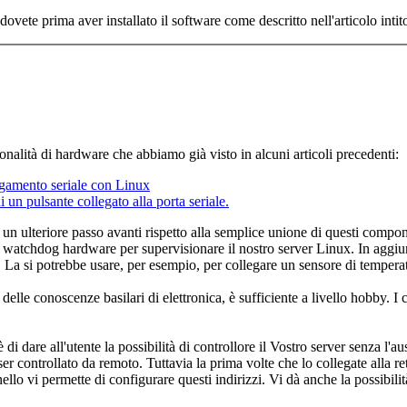
ovete prima aver installato il software come descritto nell'articolo intit
nalità di hardware che abbiamo già visto in alcuni articoli precedenti:
egamento seriale con Linux
un pulsante collegato alla porta seriale.
un ulteriore passo avanti rispetto alla semplice unione di questi compon
i watchdog hardware per supervisionare il nostro server Linux. In aggiunt
 La si potrebbe usare, per esempio, per collegare un sensore di temperat
te delle conoscenze basilari di elettronica, è sufficiente a livello hobby
 di dare all'utente la possibilità di controllore il Vostro server senza l'
ser controllato da remoto. Tuttavia la prima volte che lo collegate alla re
ello vi permette di configurare questi indirizzi. Vi dà anche la possibilit