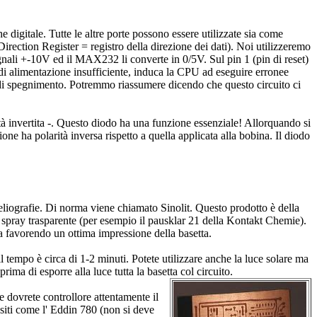
igitale. Tutte le altre porte possono essere utilizzate sia come
irection Register = registro della direzione dei dati). Noi utilizzeremo
segnali +-10V ed il MAX232 li converte in 0/5V. Sul pin 1 (pin di reset)
o di alimentazione insufficiente, induca la CPU ad eseguire erronee
 di spegnimento. Potremmo riassumere dicendo che questo circuito ci
ità invertita -. Questo diodo ha una funzione essenziale! Allorquando si
one ha polarità inversa rispetto a quella applicata alla bobina. Il diodo
 eliografie. Di norma viene chiamato Sinolit. Questo prodotto è della
o spray trasparente (per esempio il pausklar 21 della Kontakt Chemie).
mpa favorendo un ottima impressione della basetta.
l tempo è circa di 1-2 minuti. Potete utilizzare anche la luce solare ma
prima di esporre alla luce tutta la basetta col circuito.
 dovrete controllore attentamente il
siti come l' Eddin 780 (non si deve