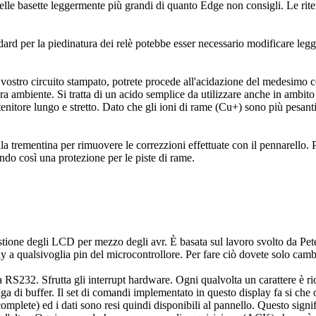
elle basette leggermente più grandi di quanto Edge non consigli. Le ri
rd per la piedinatura dei relè potebbe esser necessario modificare legge
l vostro circuito stampato, potrete procede all'acidazione del medesimo
 ambiente. Si tratta di un acido semplice da utilizzare anche in ambito c
enitore lungo e stretto. Dato che gli ioni di rame (Cu+) sono più pesanti
la trementina per rimuovere le correzzioni effettuate con il pennarello. Po
ndo così una protezione per le piste di rame.
 gestione degli LCD per mezzo degli avr. È basata sul lavoro svolto da Pet
splay a qualsivoglia pin del microcontrollore. Per fare ciò dovete solo camb
faccia RS232. Sfrutta gli interrupt hardware. Ogni qualvolta un carat
ringa di buffer. Il set di comandi implementato in questo display fa si c
necomplete) ed i dati sono resi quindi disponibili al pannello. Questo signi