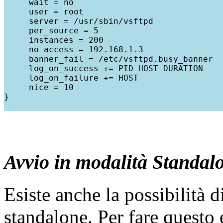
     wait = no

     user = root

     server = /usr/sbin/vsftpd

     per_source = 5

     instances = 200

     no_access = 192.168.1.3

     banner_fail = /etc/vsftpd.busy_banner

     log_on_success += PID HOST DURATION

     log_on_failure += HOST

     nice = 10

}

Avvio in modalità Standal
Esiste anche la possibilità 
standalone. Per fare questo