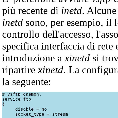
più recente di
inetd
. Alcune 
inetd
sono, per esempio, il l
controllo dell'accesso, l'ass
specifica interfaccia di rete
introduzione a
xinetd
si tro
ripartire
xinetd
. La configu
la seguente:
# vsftp daemon.

service ftp

{

     disable = no

     socket_type = stream
