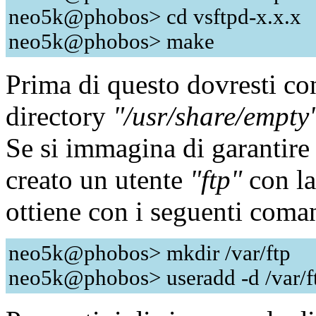
neo5k@phobos> cd vsftpd-x.x.x
neo5k@phobos> make
Prima di questo dovresti con
directory
"/usr/share/empty
Se si immagina di garantire
creato un utente
"ftp"
con l
ottiene con i seguenti coma
neo5k@phobos> mkdir /var/ftp
neo5k@phobos> useradd -d /var/ft