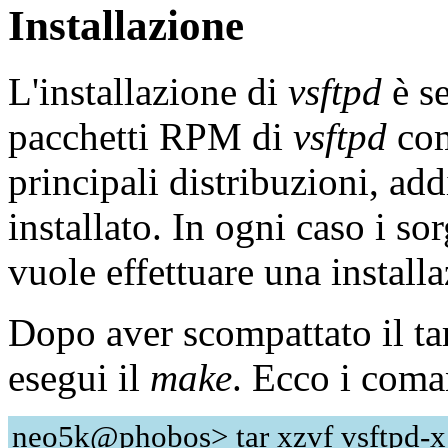
Installazione
L'installazione di
vsftpd
è s
pacchetti RPM di
vsftpd
com
principali distribuzioni, addi
installato. In ogni caso i so
vuole effettuare una install
Dopo aver scompattato il tar
esegui il
make
. Ecco i coma
neo5k@phobos> tar xzvf vsftpd-x.