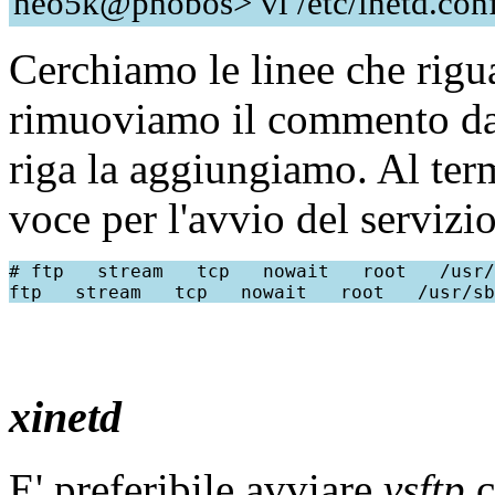
neo5k@phobos> vi /etc/inetd.con
Cerchiamo le linee che rigu
rimuoviamo il commento da
riga la aggiungiamo. Al ter
voce per l'avvio del serviz
# ftp   stream   tcp   nowait   root   /usr/
xinetd
E' preferibile avviare
vsftp
c