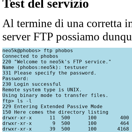
Test del servizio
Al termine di una corretta i
server FTP possiamo dunque
neo5k@phobos> ftp phobos

Connected to phobos

220 "Welcome to neo5k's FTP service."

Name (phobos:neo5k): testuser

331 Please specify the password.

Password:

230 Login successful

Remote system type is UNIX.

Using binary mode to transfer files.

ftp> ls -l

229 Entering Extended Passive Mode

150 Here comes the directory listing

drwxr-xr-x      11  500      100        400 
drwxr-xr-x       9  500      100        464 
drwxr-xr-x      39  500      100       4168 