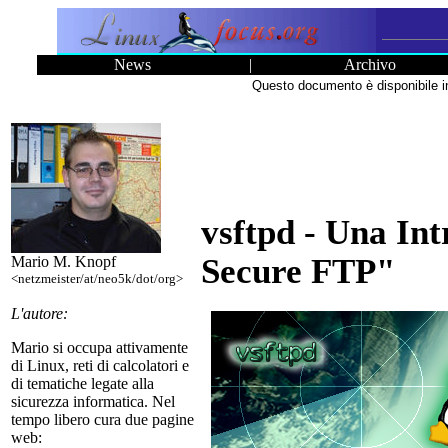
News
|
Archivo
Questo documento è disponibile i
vsftpd - Una In
Secure FTP"
Mario M. Knopf
<netzmeister/at/neo5k/dot/org>
L'autore:
Mario si occupa attivamente
di Linux, reti di calcolatori e
di tematiche legate alla
sicurezza informatica. Nel
tempo libero cura due pagine
web: