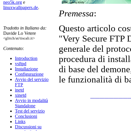
neo5k.org
e
linuxwallpapers.de
.
Premessa
:
Questo articolo cos
Tradotto in Italiano da:
Davide Lo Vetere
"Very Secure FTP D
<glitch/at/tiscali.it>
generale del protoco
Contenuto
:
procedura di instal
Introduction
vsftpd
di base del demone, 
Installazione
Configurazione
le funzionalità di b
Avvio del servizio
FTP
inetd
________
xinetd
Avvio in modalità
Standalone
Test del servizio
Conclusioni
Links
Discussioni su