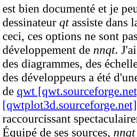
est bien documenté et je peu
dessinateur
qt
assiste dans l
ceci, ces options ne sont pas
développement de
nnqt
. J'
des diagrammes, des échelle
des développeurs a été d'un
de
qwt [qwt.sourceforge.net
[qwtplot3d.sourceforge.net]
raccourcissant spectaculai
Équipé de ses sources,
nnqt