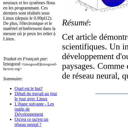
neuraux et les systèmes flous
en les programmant. Ces
derniers sont réalisés sous
Linux (depuis le 0.99pl12).
Résumé
:
De plus, l'électronique et le
matériel m'intéressent dans la
mesure où je peux les relier à
Cet article démontr
Linux.
scientifiques. Un in
développement d'out
Traduit en Français par:
paysages. Comme e
Iznogood
<iznogoodQiznogood-
factory.org>
de réseau neural, q
Sommaire
:
_______
Quel est le but?
Détail du travail au jour
le jour avec Linux
L'étape suivante - Les
outils de
Développement
Qu'est ce qu'est un
réseau neural ?