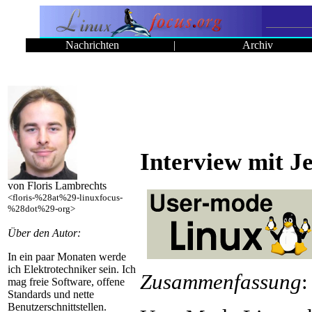
Nachrichten
|
Archiv
Interview mit Je
von Floris Lambrechts
<floris-%28at%29-linuxfocus-
%28dot%29-org>
Über den Autor:
In ein paar Monaten werde
ich Elektrotechniker sein. Ich
Zusammenfassung
:
mag freie Software, offene
Standards und nette
Benutzerschnittstellen.