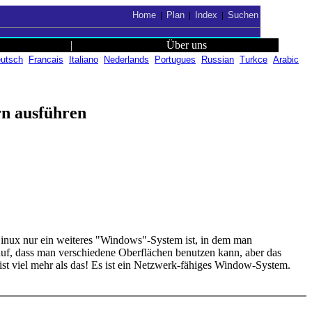
Home
Plan
Index
Suchen
|
|
|
|
Über uns
utsch
Francais
Italiano
Nederlands
Portugues
Russian
Turkce
Arabic
n ausführen
 Linux nur ein weiteres "Windows"-System ist, in dem man
 auf, dass man verschiedene Oberflächen benutzen kann, aber das
t viel mehr als das! Es ist ein Netzwerk-fähiges Window-System.