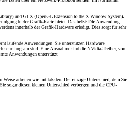
e die Daten über ein Netzwerk-Protokoll senden. Im Normalfall
s Library) und GLX (OpenGL Extension to the X Window System).
leunigung in der Grafik-Karte bietet. Das heißt: Die Anwendung
rdens innerhalb der Grafik-Hardware erledigt. Dies sorgt für sehr
ernt laufende Anwendungen. Sie unterstützen Hardware-
ich sehr langsam sind. Eine Ausnahme sind die NVidia-Treiber, von
tfernte Anwendungen unterstützt.
 Weise arbeiten wie mit lokalen. Der einzige Unterschied, dem Sie
n Sie sogar diesen kleinen Unterschied verbergen und die CPU-