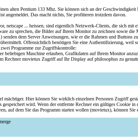
inen alten Pentium 133 Mhz. Sie können sich an der Geschwindigkeit Ih
ist angemeldet. Das macht nichts, Sie profitieren trotzdem davon.
etscape ... heissen, sind eigentlich Netzwerk-Clients, die sich mit 
ware zu sprechen, die Bilder auf Ihrem Monitor zu zeichnen sowie die 
..) senden dem Server Anweisungen, wie er die Rahmen und Buttons zu
bermittelt. Offensichtlich benötigen Sie eine Authentifizierung, weil 
 zwei Programme zur Zugriffskontrolle:
ner beliebigen Maschine erlauben, Grafikdaten auf Ihrem Monitor anzuze
echner movietux Zugriff auf Ihr Display auf philosophus zu gestatt
el mächtiger. Hier können Sie wirklich einzelnen Personen Zugriff gestatt
rs gespeichert wird. Wenn der entfernte Rechner ein gültiges Cookie in
eren, auf dem Sie das Programm starten wollen (movietux), können Sie
 merge