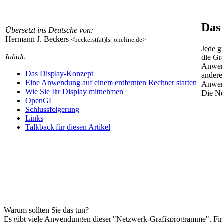
Das
Übersetzt ins Deutsche von:
Hermann J. Beckers
<beckerst(at)lst-oneline.de>
Jede g
Inhalt
:
die Gr
Anwend
Das Display-Konzept
andere
Eine Anwendung auf einem entfernten Rechner starten
Anwend
Wie Sie Ihr Display mitnehmen
Die Ne
OpenGL
Schlussfolgerung
Links
Talkback für diesen Artikel
Warum sollten Sie das tun?
Es gibt viele Anwendungen dieser "Netzwerk-Grafikprogramme". Firm