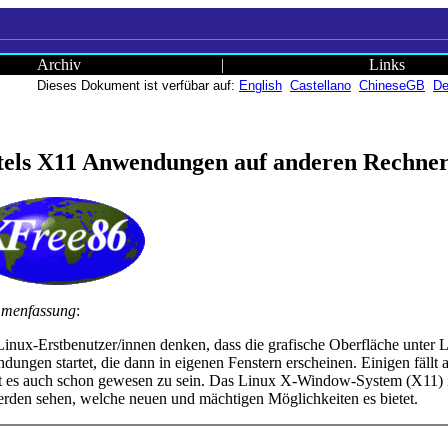
Archiv
|
Links
Dieses Dokument ist verfübar auf:
English
Castellano
ChineseGB
De
tels X11 Anwendungen auf anderen Rechner
menfassung
:
Linux-Erstbenutzer/innen denken, dass die grafische Oberfläche unter
ungen startet, die dann in eigenen Fenstern erscheinen. Einigen fällt
t es auch schon gewesen zu sein. Das Linux X-Window-System (X11) is
rden sehen, welche neuen und mächtigen Möglichkeiten es bietet.