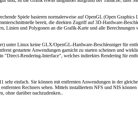
 sind, ist die Grafik etwas langsamer aufgrund der Tatsache, dass Si
sprechende Spiele basieren normalerweise auf OpenGL (Open Graphic
mierschnittstelle bereit, die direkten Zugriff auf 3D-Hardware-Besch
n, Linien und Polygonen an die Grafik-Karte und alle Berechnungen we
erver) unter Linux keine GLX/OpenGL-Hardware-Beschleuniger für entf
tfernt gestartete Anwendungen garnicht zu starten scheinen und wirkl
ein "Direct-Rendering-Interface", welches indirektes Rendering für en
1 sehr einfach. Sie können mit entfernten Anwendungen in der gleichen
des entfernten Rechners sehen. Mittels installiertem NFS und NIS könne
zen, ohne darüber nachzudenken..