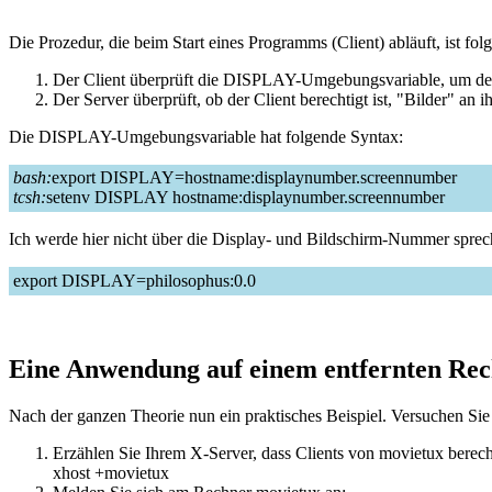
Die Prozedur, die beim Start eines Programms (Client) abläuft, ist fol
Der Client überprüft die DISPLAY-Umgebungsvariable, um den S
Der Server überprüft, ob der Client berechtigt ist, "Bilder" an 
Die DISPLAY-Umgebungsvariable hat folgende Syntax:
bash:
export DISPLAY=hostname:displaynumber.screennumber
tcsh:
setenv DISPLAY hostname:displaynumber.screennumber
Ich werde hier nicht über die Display- und Bildschirm-Nummer spreche
export DISPLAY=philosophus:0.0
Eine Anwendung auf einem entfernten Rec
Nach der ganzen Theorie nun ein praktisches Beispiel. Versuchen Si
Erzählen Sie Ihrem X-Server, dass Clients von movietux berecht
xhost +movietux