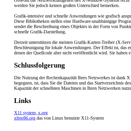
Obwohl die Netzwerkfähigeiten des X-Window-Systems recht gut
werden Sie jedoch keinen großen Unterschied bemerken.
Grafik-intensive und schnelle Anwendungen wie grafisch an
Diese Bibliotheken stellen eine Hardware-unabhänigige Program
sendet die Beschreibung eines Objektes in der Form von Punkte
schnelle Grafik-Darstellung.
Derzeit unterstützen die meisten Grafik-Karten-Treiber (X-S
Beschleunigung für lokale Anwendungen. Der Effekt ist, das en
denen der Quellcode aber nicht veröffentlicht wird. Sie haben 
Schlussfolgerung
Die Nutzung der Rechenkapazität Ihres Netzwerkes ist dank X1
begegnen, ist, dass Sie die Dateien und das Startverzeichnis 
Kapazität der schnellsten Maschinen in Ihren Netzwerken nut
Links
X11 system, x.org
xfree86.org
das von Linux benutzte X11-System