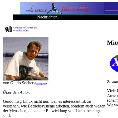
Nachrichten
|
Convert to GutenPalm
or
to PalmDoc
Mit
Zusam
von Guido Socher
(homepage)
Viele 
Über den Autor:
Anwend
schein
Guido mag Linux nicht nur, weil es interessant ist, zu
Wir we
verstehen, wie Betriebssysteme arbeiten, sondern auch wegen
der Menschen, die an der Entwicklung von Linux beteiligt
sind.