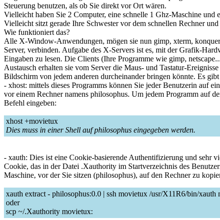
Steuerung benutzen, als ob Sie direkt vor Ort wären.
Vielleicht haben Sie 2 Computer, eine schnelle 1 Ghz-Maschine und e
Vielleicht sitzt gerade Ihre Schwester vor dem schnellen Rechner und 
Wie funktioniert das?
Alle X-Window-Anwendungen, mögen sie nun gimp, xterm, konqueror, n
Server, verbinden. Aufgabe des X-Servers ist es, mit der Grafik-Hard
Eingaben zu lesen. Die Clients (Ihre Programme wie gimp, netscape.
Austausch erhalten sie vom Server die Maus- und Tastatur-Ereignisse ü
Bildschirm von jedem anderen durcheinander bringen könnte. Es gibt
- xhost: mittels dieses Programms können Sie jeder Benutzerin auf ei
vor einem Rechner namens philosophus. Um jedem Programm auf dem R
Befehl eingeben:
xhost +movietux
Dies muss in einer Shell auf philosophus eingegeben werden.
- xauth: Dies ist eine Cookie-basierende Authentifizierung und sehr vi
Cookie, das in der Datei .Xauthority im Startverzeichnis des Benutze
Maschine, vor der Sie sitzen (philosophus), auf den Rechner zu kopi
xauth extract - philosophus:0.0 | ssh movietux /usr/X11R6/bin/xauth
oder
scp ~/.Xauthority movietux: