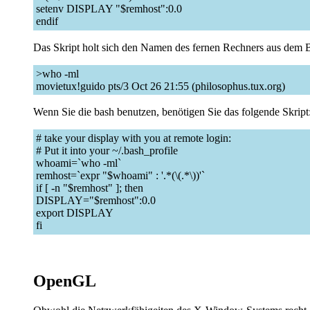
setenv DISPLAY "$remhost":0.0
endif
Das Skript holt sich den Namen des fernen Rechners aus dem B
>who -ml
movietux!guido pts/3 Oct 26 21:55 (philosophus.tux.org)
Wenn Sie die bash benutzen, benötigen Sie das folgende Skript
# take your display with you at remote login:
# Put it into your ~/.bash_profile
whoami=`who -ml`
remhost=`expr "$whoami" : '.*(\(.*\))'`
if [ -n "$remhost" ]; then
DISPLAY="$remhost":0.0
export DISPLAY
fi
OpenGL