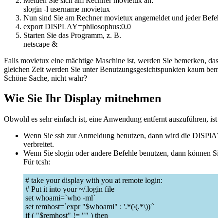
Melden Sie sich am Rechner movietux an:
slogin -l username movietux
Nun sind Sie am Rechner movietux angemeldet und jeder Befehl
export DISPLAY=philosophus:0.0
Starten Sie das Programm, z. B.
netscape &
Falls movietux eine mächtige Maschine ist, werden Sie bemerken, das
gleichen Zeit werden Sie unter Benutzungsgesichtspunkten kaum bemerk
Schöne Sache, nicht wahr?
Wie Sie Ihr Display mitnehmen
Obwohl es sehr einfach ist, eine Anwendung entfernt auszuführen, ist
Wenn Sie ssh zur Anmeldung benutzen, dann wird die DISPlAY- 
verbreitet.
Wenn Sie slogin oder andere Befehle benutzen, dann können Sie
Für tcsh:
# take your display with you at remote login:
# Put it into your ~/.login file
set whoami=`who -ml`
set remhost=`expr "$whoami" : '.*(\(.*\))'`
if ( "$remhost" != "" ) then