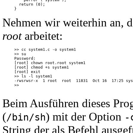
  return (0);

Nehmen wir weiterhin an, 
root
arbeitet:
>> cc system1.c -o system1

>> su

Password:

[root] chown root.root system1

[root] chmod +s system1

[root] exit

>> ls -l system1

-rwsrwsr-x  1 root  root  11831  Oct 16  17:25 sys
>>

Beim Ausführen dieses Pro
(
) mit der Option
/bin/sh
-
String der als Befehl ausgef