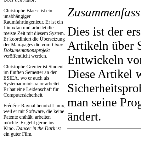
Zusammenfass
Christophe Blaess ist ein
unabhängiger
Raumfahrtingenieur. Er ist ein
Dies ist der er
Linuxfan und arbeitet die
meiste Zeit mit diesem System.
Er koordiniert die Übersetzung
Artikeln über 
der Man-pages die vom
Linux
Dokumentationsprojekt
Entwickeln vo
veröffentlicht werden.
Christophe Grenier ist Student
Diese Artikel 
im fünften Semester an der
ESIEA, wo er auch als
Systemadministrator arbeitet.
Sicherheitspr
Er hat eine Leidenschaft für
Computersicherheit.
man seine Pro
Frédéric Raynal benutzt Linux,
weil er mit Software, die keine
ändert.
Patente enthält, arbeiten
möchte. Er geht gerne ins
Kino.
Dancer in the Dark
ist
ein guter Film.