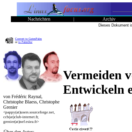
Nachrichten
|
Archiv
Dieses Dokument is
Convert to GutenPalm
or
to PalmDoc
Vermeiden v
Entwickeln e
von Frédéric Raynal,
Christophe Blaess, Christophe
Grenier
<pappy(at)users.sourceforge.net,
ccb(at)club-internet.fr,
grenier(at)nef.esiea.fr>
Über den Autor: