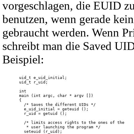
vorgeschlagen, die EUID z
benutzen, wenn gerade keine
gebraucht werden. Wenn Pri
schreibt man die Saved UID 
Beispiel:
  uid_t e_uid_initial;

  uid_t r_uid;

  int

  main (int argc, char * argv [])

  {

    /* Saves the different UIDs */

    e_uid_initial = geteuid ();

    r_uid = getuid ();

    /* limits access rights to the ones of the

     * user launching the program */

    seteuid (r_uid);
