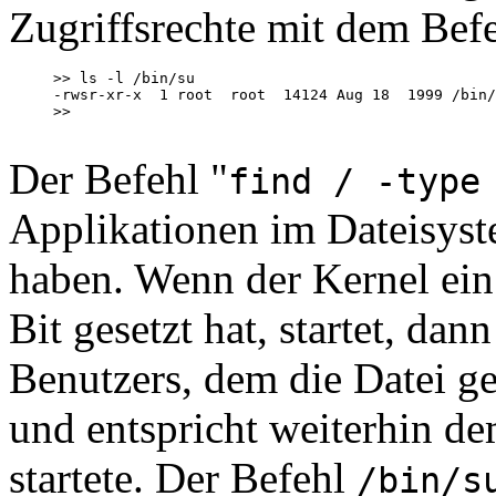
Zugriffsrechte mit dem Bef
>> ls -l /bin/su

-rwsr-xr-x  1 root  root  14124 Aug 18  1999 /bin/
>>

Der Befehl "
find / -type
Applikationen im Dateisyste
haben. Wenn der Kernel ei
Bit gesetzt hat, startet, da
Benutzers, dem die Datei ge
und entspricht weiterhin d
startete. Der Befehl
/bin/s