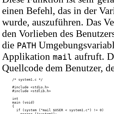
einen Befehl, das in der Va
wurde, auszuführen. Das Ve
den Vorlieben des Benutzers 
die
Umgebungsvariable
PATH
Applikation
aufruft. 
mail
Quellcode dem Benutzer, der
/* system1.c */

#include <stdio.h>

#include <stdlib.h>

int

main (void)

{

  if (system ("mail $USER < system1.c") != 0)

    perror ("system");
