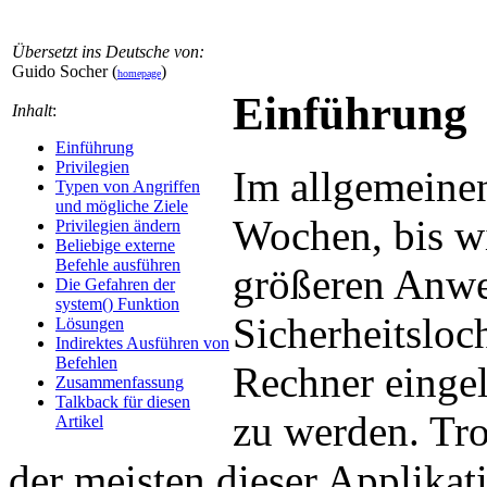
Übersetzt ins Deutsche von:
Guido Socher (
)
homepage
Einführung
Inhalt
:
Einführung
Privilegien
Im allgemeinen
Typen von Angriffen
und mögliche Ziele
Wochen, bis wi
Privilegien ändern
Beliebige externe
Befehle ausführen
größeren Anwe
Die Gefahren der
system() Funktion
Sicherheitsloc
Lösungen
Indirektes Ausführen von
Befehlen
Rechner einge
Zusammenfassung
Talkback für diesen
zu werden. Tro
Artikel
der meisten dieser Applikat