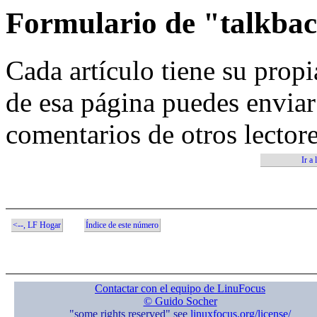
Formulario de "talkback
Cada artículo tiene su propi
de esa página puedes enviar
comentarios de otros lector
Ir a 
<--, LF Hogar
Índice de este número
Contactar con el equipo de LinuFocus
© Guido Socher
"some rights reserved" see
linuxfocus.org/license/