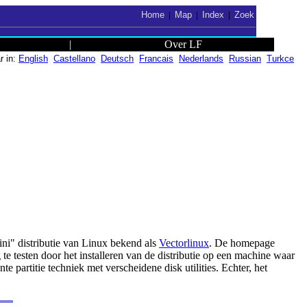
Home
Map
Index
Zoek
|
|
|
|
Over LF
r in:
English
Castellano
Deutsch
Francais
Nederlands
Russian
Turkce
ini" distributie van Linux bekend als
Vectorlinux
. De homepage
n door het installeren van de distributie op een machine waar
te partitie techniek met verscheidene disk utilities. Echter, het