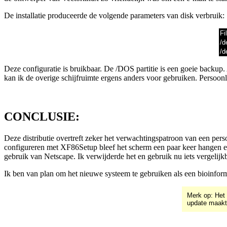
De installatie produceerde de volgende parameters van disk verbruik:
Fi
/d
/d
Deze configuratie is bruikbaar. De /DOS partitie is een goeie backup.
kan ik de overige schijfruimte ergens anders voor gebruiken. Persoonli
CONCLUSIE:
Deze distributie overtreft zeker het verwachtingspatroon van een perso
configureren met XF86Setup bleef het scherm een paar keer hangen en
gebruik van Netscape. Ik verwijderde het en gebruik nu iets vergelijk
Ik ben van plan om het nieuwe systeem te gebruiken als een bioinform
Merk op: Het
update maakt