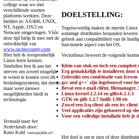
college waar we met
verschillende soorten
DOELSTELLING:
platforms werkten. Deze
hielden in: AS/400, UNIX,
NT, Apple, OS/2 en
Tegenwoordig maken de meeste Linux di
Netware omgevingen. Vòòr
sommige distributies bestanden leveren 
deze tijd hielp ik mee met de
gebrek aan compatibiliteit van de huid
ontwikkelijk van
functionele aspect van het OS.
www.racinecounty.com
.
Hier heb ik oorspronkelijk
Vectorlinux beweert de volgende kenm
Linux leren kennen.
Klein van stuk en toch een complee
Sindsdien ben ik aan het
Erg gemakkelijk te installeren door
streven om zoveel mogelijk
Gebruikt een combinatie van Icewm
te weten te komen over dit
gcc and g++` zijn ingebouwd voor het
besturingssysteem, dat steeds
Bevat een e-mail cliënt, filemanager,
maar weer nieuwe
Linux kernel 2.2.14 en glibc6-2.1.3
mogelijkheden biedt in
GTK en glib 1.2.7 Imlib 1.98 etc
technologie.
Zowel een Icq client als een irc client
Veel applicaties zijn gebaseerd op s
Voor een volledige installatie heb je
Vertaald naar het
Nederlands door:
Rano Kuhl
<rano(at)dds.nl>
Het doel is om te zien of deze distrib