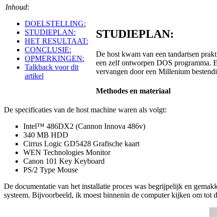
Inhoud
:
DOELSTELLING:
STUDIEPLAN:
STUDIEPLAN:
HET RESULTAAT:
CONCLUSIE:
De host kwam van een tandartsen prakti
OPMERKINGEN:
een zelf ontworpen DOS programma. Ech
Talkback voor dit
vervangen door een Millenium bestend
artikel
Methodes en materiaal
De specificaties van de host machine waren als volgt:
Intel™ 486DX2 (Cannon Innova 486v)
340 MB HDD
Cirrus Logic GD5428 Grafische kaart
WEN Technologies Monitor
Canon 101 Key Keyboard
PS/2 Type Mouse
De documentatie van het installatie proces was begrijpelijk en gemakke
systeem. Bijvoorbeeld, ik moest binnenin de computer kijken om tot d