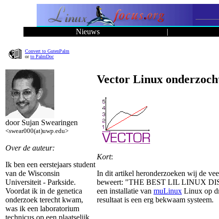
Nieuws
|
Convert to GutenPalm
or
to PalmDoc
Vector Linux onderzoch
door Sujan Swearingen
<swear000(at)uwp.edu>
Over de auteur:
Kort
:
Ik ben een eerstejaars student
In dit artikel heronderzoeken wij de ve
van de Wisconsin
beweert: "THE BEST LIL LINUX DISTRO
Universiteit - Parkside.
een installatie van
muLinux
Linux op dra
Voordat ik in de genetica
resultaat is een erg bekwaam systeem.
onderzoek terecht kwam,
was ik een laboratorium
technicus op een plaatselijk