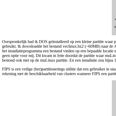
Oorspronkelijk had ik DOS geïnstalleerd op een kleine partitie waar
gebruikt. Ik downloadde het bestand veclinux.bz2 (~60MB) naar de /
het installatieprogramma een bestand vinden op een bepaalde locatie e
geen optie voor mij. Dit kwam in feite doordat de partitie waar muLinu
bestond ook niet op de muLinux partitie. En een installatie zou bijn
FIPS is een veilige (her)partitionerings utilitie dat een gebruiker in s
rekening met de beschikbaarheid van clusters wanneer FIPS een partiti