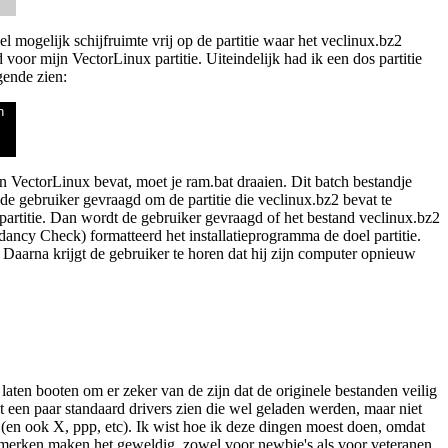
el mogelijk schijfruimte vrij op de partitie waar het veclinux.bz2
oor mijn VectorLinux partitie. Uiteindelijk had ik een dos partitie
gende zien:
n
van VectorLinux bevat, moet je ram.bat draaien. Dit batch bestandje
t de gebruiker gevraagd om de partitie die veclinux.bz2 bevat te
artitie. Dan wordt de gebruiker gevraagd of het bestand veclinux.bz2
ancy Check) formatteerd het installatieprogramma de doel partitie.
. Daarna krijgt de gebruiker te horen dat hij zijn computer opnieuw
aten booten om er zeker van de zijn dat de originele bestanden veilig
t een paar standaard drivers zien die wel geladen werden, maar niet
(en ook X, ppp, etc). Ik wist hoe ik deze dingen moest doen, omdat
kenmerken maken het geweldig, zowel voor newbie's als voor veteranen.