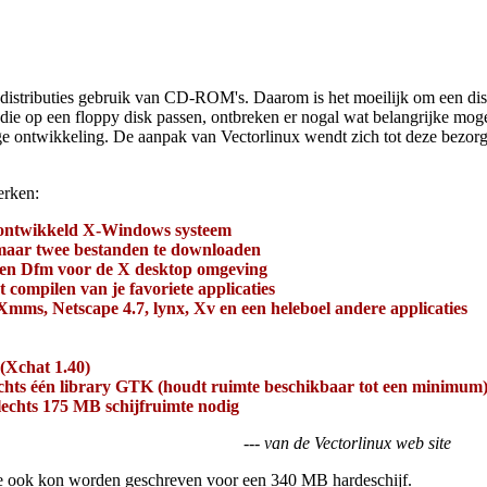
stributies gebruik van CD-ROM's. Daarom is het moeilijk om een dis
die op een floppy disk passen, ontbreken er nogal wat belangrijke moge
ige ontwikkeling. De aanpak van Vectorlinux wendt zich tot deze bezorg
erken:
t ontwikkeld X-Windows systeem
 maar twee bestanden te downloaden
 en Dfm voor de X desktop omgeving
 compilen van je favoriete applicaties
 Xmms, Netscape 4.7, lynx, Xv en een heleboel andere applicaties
 (Xchat 1.40)
lechts één library GTK (houdt ruimte beschikbaar tot een minimum
 slechts 175 MB schijfruimte nodig
--- van de Vectorlinux web site
utie ook kon worden geschreven voor een 340 MB hardeschijf.