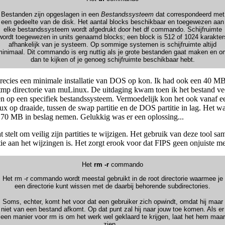
Bestanden zijn opgeslagen in een
Bestandssysteem
dat correspondeerd met
een gedeelte van de disk. Het aantal blocks beschikbaar en toegewezen aan
elke bestandssysteem wordt afgedrukt door het df commando. Schijfruimte
wordt toegewezen in units genaamd blocks; een block is 512 of 1024 karakter
afhankelijk van je systeem. Op sommige systemen is schijfruimte altijd
minimaal. Dit commando is erg nuttig als je grote bestanden gaat maken en o
dan te kijken of je genoeg schijfruimte beschikbaar hebt.
 precies een minimale installatie van DOS op kon. Ik had ook een 40 MB
tmp directorie van muLinux. De uitdaging kwam toen ik het bestand ve
n op een specifiek bestandssysteem. Vermoedelijk kon het ook vanaf een
x op draaide, tussen de swap partitie en de DOS partitie in lag. Het was
a 170 MB in beslag nemen. Gelukkig was er een oplossing...
taat stelt om veilig zijn partities te wijzigen. Het gebruik van deze tool
e aan het wijzingen is. Het zorgt erook voor dat FIPS geen onjuiste mel
Het
rm -r
commando
Het rm -r commando wordt meestal gebruikt in de root directorie waarmee je
een directorie kunt wissen met de daarbij behorende subdirectories.
Soms, echter, komt het voor dat een gebruiker zich opwindt, omdat hij maar
niet van een bestand afkomt. Op dat punt zal hij naar jouw toe komen. Als er
een manier voor rm is om het werk wel geklaard te krijgen, laat het hem maar
zien...