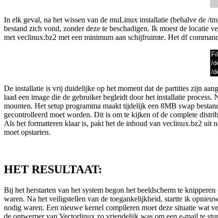
In elk geval, na het wissen van de muLinux installatie (behalve de /tmp
bestand zich vond, zonder deze te beschadigen. Ik moest de locatie ve
met veclinux.bz2 met een minimum aan schijfruimte. Het df commando d
Fi
/d
/d
De installatie is vrij duidelijke op het moment dat de partities zijn a
laad een image die de gebruiker begleidt door het installatie process. 
mounten. Het setup programma maakt tijdelijk een 8MB swap bestand a
gecontrolleerd moet worden. Dit is om te kijken of de complete distr
Als het formatteren klaar is, pakt het de inhoud van veclinux.bz2 uit
moet opstarten.
HET RESULTAAT:
Bij het herstarten van het system begon het beeldscherm te knipperen
waren. Na het veiligstellen van de toegankelijkheid, startte ik opnie
nodig waren. Een nieuwe kernel compileren moet deze situatie wat ve
de ontwerper van Vectorlinux zo vriendelijk was om een e-mail te stu