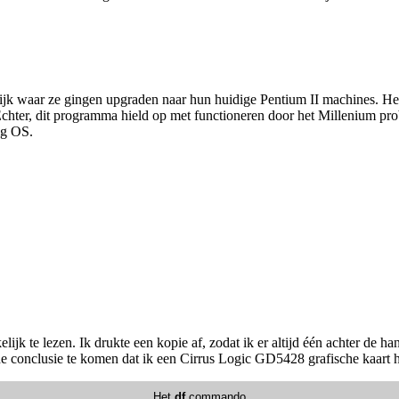
jk waar ze gingen upgraden naar hun huidige Pentium II machines. Het 
ter, dit programma hield op met functioneren door het Millenium pro
ig OS.
lijk te lezen. Ik drukte een kopie af, zodat ik er altijd één achter de h
e conclusie te komen dat ik een Cirrus Logic GD5428 grafische kaart h
Het
df
commando