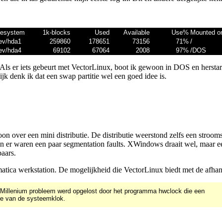
lesystem
1k-blocks
Used
Available
Use%
Mounted o
ev/hda1
259860
178651
73156
71%
/
ev/hda4
69102
67064
2008
97%
/DOS
 Als er iets gebeurt met VectorLinux, boot ik gewoon in DOS en herstart
jk denk ik dat een swap partitie wel een goed idee is.
on over een mini distributie. De distributie weerstond zelfs een strooms
 er waren een paar segmentation faults. XWindows draait wel, maar ee
baars.
atica werkstation. De mogelijkheid die VectorLinux biedt met de afhand
 Millenium probleem werd opgelost door het programma hwclock die een
e van de systeemklok.