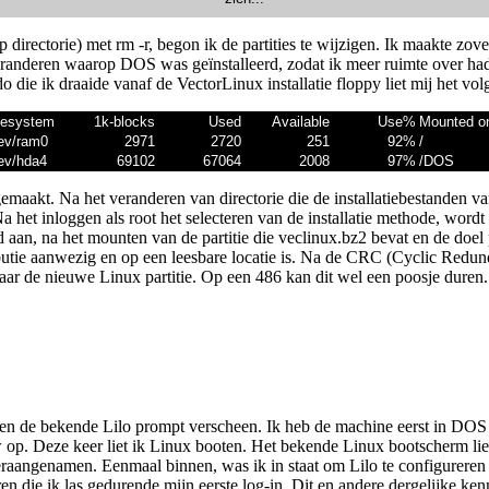
 directorie) met rm -r, begon ik de partities te wijzigen. Ik maakte zove
randeren waarop DOS was geïnstalleerd, zodat ik meer ruimte over had v
ie ik draaide vanaf de VectorLinux installatie floppy liet mij het vol
lesystem
1k-blocks
Used
Available
Use%
Mounted o
ev/ram0
2971
2720
251
92%
/
ev/hda4
69102
67064
2008
97%
/DOS
angemaakt. Na het veranderen van directorie die de installatiebestanden 
Na het inloggen als root het selecteren van de installatie methode, word
an, na het mounten van de partitie die veclinux.bz2 bevat en de doel p
ibutie aanwezig en op een leesbare locatie is. Na de CRC (Cyclic Redund
 naar de nieuwe Linux partitie. Op een 486 kan dit wel een poosje duren
 en de bekende Lilo prompt verscheen. Ik heb de machine eerst in DOS l
uw op. Deze keer liet ik Linux booten. Het bekende Linux bootscherm lie
raangenamen. Eenmaal binnen, was ik in staat om Lilo te configureren 
ren die ik las gedurende mijn eerste log-in. Dit en andere dergelijke 