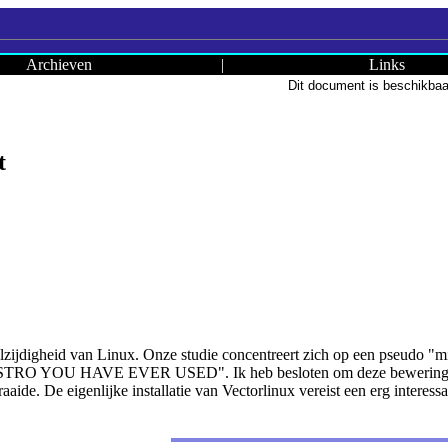
Archieven
|
Links
Dit document is beschikbaa
t
elzijdigheid van Linux. Onze studie concentreert zich op een pseudo "m
 YOU HAVE EVER USED". Ik heb besloten om deze bewering te teste
aide. De eigenlijke installatie van Vectorlinux vereist een erg interessan