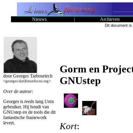
Nieuws
|
Archieven
Dit document is
Gorm en Project
door Georges Tarbouriech
GNUstep
<georges.t(at)linuxfocus.org>
Over de auteur:
Georges is reeds lang Unix
gebruiker. Hij houdt van
GNUstep en de tools die dit
fantastische framework
levert.
Kort
: