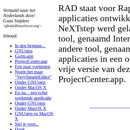
RAD staat voor Rap
Vertaald naar het
Nederlands door:
applicaties ontwikk
Guus Snijders
NeXTstep werd gela
<ghs(at)linuxfocus.org>
Inhoud
:
tool, genaamd Inte
In den beginne...
andere tool, genaa
GNUstep
Gorm.app
applicaties in een
ProjectCenter.app
vrije versie van d
Een paar voetnoten
Noem het maar
ProjectCenter.app.
"VerySimpleEditor"
Onder GNUstep
Onder MacOS X
En nu... een echte
werkende applicatie
________
Onder GNUstep
Onder MacOS X
GNUstep en MacOS
X
Stel je voor...
Dank...