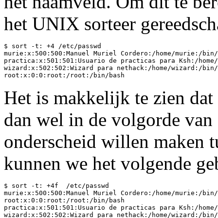
het naamveld. Om dit te ber
het UNIX sorteer gereedsch
$ sort -t: +4 /etc/passwd

murie:x:500:500:Manuel Muriel Cordero:/home/murie:/bin/
practica:x:501:501:Usuario de practicas para Ksh:/home/
wizard:x:502:502:Wizard para nethack:/home/wizard:/bin/
Het is makkelijk te zien dat
dan wel in de volgorde van
onderscheid willen maken tu
kunnen we het volgende ge
$ sort -t: +4f  /etc/passwd

murie:x:500:500:Manuel Muriel Cordero:/home/murie:/bin/
root:x:0:0:root:/root:/bin/bash

practica:x:501:501:Usuario de practicas para Ksh:/home/