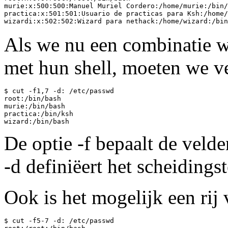
murie:x:500:500:Manuel Muriel Cordero:/home/murie:/bin/
practica:x:501:501:Usuario de practicas para Ksh:/home/
Als we nu een combinatie w
met hun shell, moeten we ve
$ cut -f1,7 -d: /etc/passwd

root:/bin/bash

murie:/bin/bash

practica:/bin/ksh

De optie -f bepaalt de veld
-d definiëert het scheidingst
Ook is het mogelijk een rij 
$ cut -f5-7 -d: /etc/passwd
