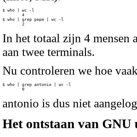
$ who | wc -l

	4

$ who | grep pepe | wc -l

In het totaal zijn 4 mensen
aan twee terminals.
Nu controleren we hoe vaak
$ who | grep antonio | wc -l

antonio is dus niet aangelog
Het ontstaan van GNU u