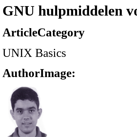
GNU hulpmiddelen vo
ArticleCategory
UNIX Basics
AuthorImage: