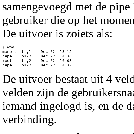
samengevoegd met de pipe "|
gebruiker die op het momen
De uitvoer is zoiets als:
$ who

manolo	tty1	Dec 22	13:15

pepe	ps/2	Dec 22	14:36

root	tty2	Dec 22	10:03

De uitvoer bestaat uit 4 ve
velden zijn de gebruikersna
iemand ingelogd is, en de d
verbinding.