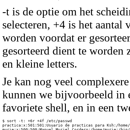
-t is de optie om het scheid
selecteren, +4 is het aantal
worden voordat er gesorteer
gesorteerd dient te worden 
en kleine letters.
Je kan nog veel complexere
kunnen we bijvoorbeeld in e
favoriete shell, en in een t
$ sort -t: +6r +4f /etc/passwd

practica:x:501:501:Usuario de practicas para Ksh:/home/
murie:x:500:500:Manuel Muriel Cordero:/home/murie:/bin/