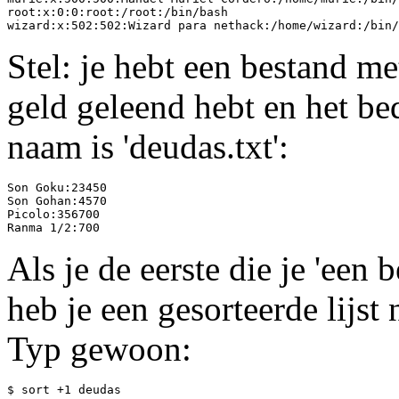
root:x:0:0:root:/root:/bin/bash

Stel: je hebt een bestand m
geld geleend hebt en het be
naam is 'deudas.txt':
Son Goku:23450

Son Gohan:4570

Picolo:356700

Als je de eerste die je 'een
heb je een gesorteerde lijst 
Typ gewoon:
$ sort +1 deudas
