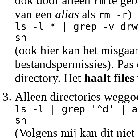
ook door alleen
te geb
rm
van een
alias
als
)
rm -r
ls -l * | grep -v drw
sh
(ook hier kan het misgaa
bestandspermissies). Pas
directory. Het
haalt files
Alleen directories weggo
ls -l | grep '^d' | a
sh
(Volgens mij kan dit nie