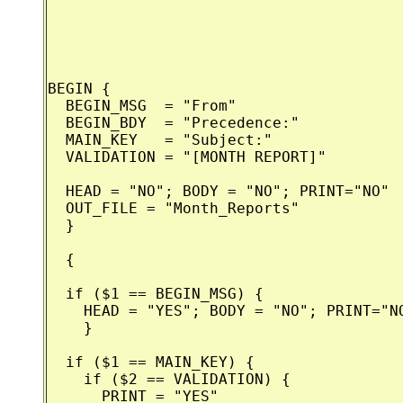
BEGIN {

  BEGIN_MSG  = "From"

  BEGIN_BDY  = "Precedence:"

  MAIN_KEY   = "Subject:"

  VALIDATION = "[MONTH REPORT]"

  HEAD = "NO"; BODY = "NO"; PRINT="NO"

  OUT_FILE = "Month_Reports"

  }

  {

  if ($1 == BEGIN_MSG) {

    HEAD = "YES"; BODY = "NO"; PRINT="NO
    }

  if ($1 == MAIN_KEY) {

    if ($2 == VALIDATION) {

      PRINT = "YES"
