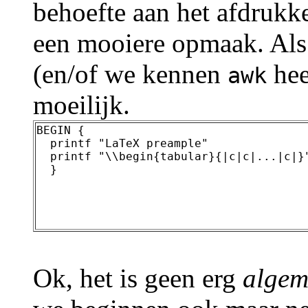
behoefte aan het afdruk
een mooiere opmaak. Als 
(en/of we kennen
hee
awk
moeilijk.
BEGIN {

  printf "LaTeX preample"

  printf "\\begin{tabular}{|c|c|...|c|}"
Ok, het is geen erg
algem