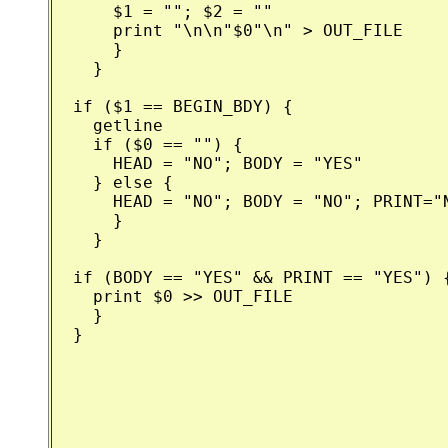
      $1 = ""; $2 = ""

      print "\n\n"$0"\n" > OUT_FILE

      }

    }

  if ($1 == BEGIN_BDY) {

    getline

    if ($0 == "") {

      HEAD = "NO"; BODY = "YES"

    } else {

      HEAD = "NO"; BODY = "NO"; PRINT="N
      }

    }

  if (BODY == "YES" && PRINT == "YES") {
    print $0 >> OUT_FILE

    }

  }