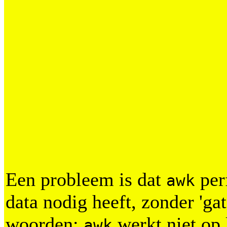
Een probleem is dat
perf
awk
data nodig heeft, zonder 'ga
woorden:
werkt niet o
awk