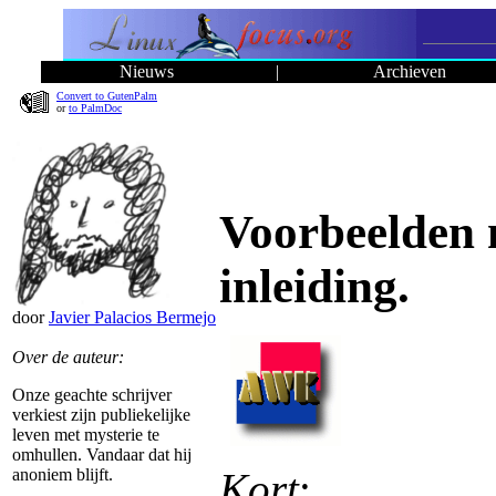
Nieuws
|
Archieven
Convert to GutenPalm
or
to PalmDoc
Voorbeelden 
inleiding.
door
Javier Palacios Bermejo
Over de auteur:
Onze geachte schrijver
verkiest zijn publiekelijke
leven met mysterie te
omhullen. Vandaar dat hij
Kort
:
anoniem blijft.