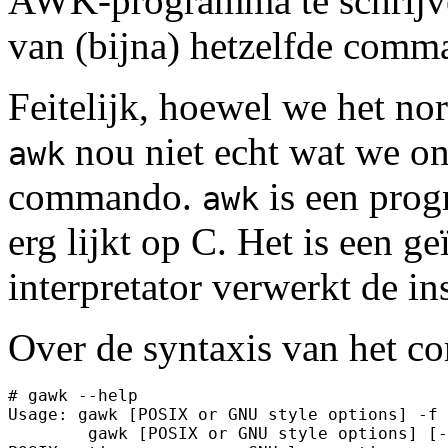
AWK-programma te schrijven
van (bijna) hetzelfde comm
Feitelijk, hoewel we het n
nou niet echt wat we on
awk
commando.
is een prog
awk
erg lijkt op C. Het is een ge
interpretator verwerkt de ins
Over de syntaxis van het c
# gawk --help

Usage: gawk [POSIX or GNU style options] -f 
        gawk [POSIX or GNU style options] [-