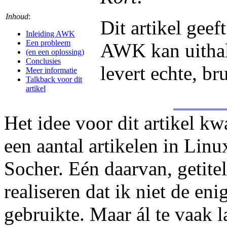
Inhoud
:
Dit artikel geeft
Inleiding AWK
Een probleem
AWK kan uithal
(en een oplossing)
Conclusies
levert echte, b
Meer informatie
Talkback voor dit
artikel
Het idee voor dit artikel k
een aantal artikelen in Linu
Socher. Eén daarvan, getite
realiseren dat ik niet de e
gebruikte. Maar ál te vaak l