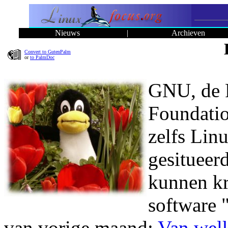
Nieuws
|
Archieven
Convert to GutenPalm
or
to PalmDoc
GNU, de 
Foundatio
zelfs Linu
gesitueer
kunnen kr
software 
van vorige maand:
Van welk