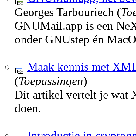
Georges Tarbouriech (
To
GNUMail.app is een NeXT
onder GNUstep én MacO
Maak kennis met XM
(
Toepassingen
)
Dit artikel vertelt je wa
doen.
Introductie in cryptogr