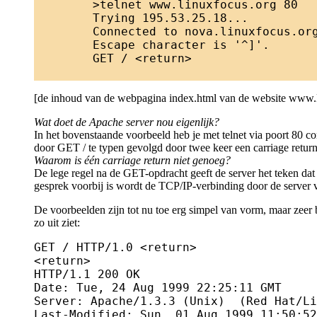
	>telnet www.linuxfocus.org 80

	Trying 195.53.25.18...

	Connected to nova.linuxfocus.org.

	Escape character is '^]'.

	GET / <return>

[de inhoud van de webpagina index.html van de website www.l
Wat doet de Apache server nou eigenlijk?
In het bovenstaande voorbeeld heb je met telnet via poort 80 
door GET / te typen gevolgd door twee keer een carriage return
Waarom is één carriage return niet genoeg?
De lege regel na de GET-opdracht geeft de server het teken dat 
gesprek voorbij is wordt de TCP/IP-verbinding door de server 
De voorbeelden zijn tot nu toe erg simpel van vorm, maar zee
zo uit ziet:
GET / HTTP/1.0 <return>

<return>

HTTP/1.1 200 OK

Date: Tue, 24 Aug 1999 22:25:11 GMT

Server: Apache/1.3.3 (Unix)  (Red Hat/Li
Last-Modified: Sun, 01 Aug 1999 11:50:52