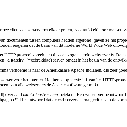
rmee clients en servers met elkaar praten, is ontwikkeld door mense
 van documenten tussen computers hadden afgerond, gaven ze het proje
zouden reageren dat de basis van dit moderne World Wide Web ontworpe
het HTTP protocol spreekt, en dus een zogenaamde webserver is. De 
een "
a pa
t
chy
" (=gebrekkige) server, omdat in het begin van de ontwik
mma vernoemd is naar de Amerikaanse Apache-indianen, die zeer go
server voor het internet. Het berust op versie 1.1 van het HTTP-protoco
rocent van alle webservers de Apache software gebruikt.
rlijk vertaald
klant-dienstverlener
betekent. Een webserver beantwoord v
bpagina?". Het antwoord dat de webserver daarna geeft is van de vorm: "