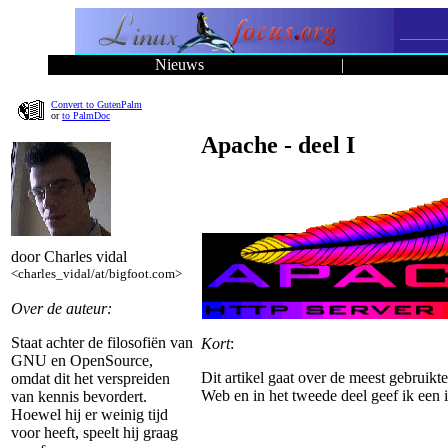
Nieuws
|
Convert to GutenPalm
or
to PalmDoc
Apache - deel I
door Charles vidal
<charles_vidal/at/bigfoot.com>
Over de auteur:
Staat achter de filosofiën van
Kort
:
GNU en OpenSource,
Dit artikel gaat over de meest gebrui
omdat dit het verspreiden
Web en in het tweede deel geef ik een 
van kennis bevordert.
Hoewel hij er weinig tijd
voor heeft, speelt hij graag