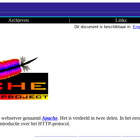
Archieven
|
Links
Dit document is beschikbaar in:
Eng
kte webserver genaamd
Apache
. Het is verdeeld in twee delen. In het eer
introductie over het HTTP-protocol.
_________________ _________________ ______