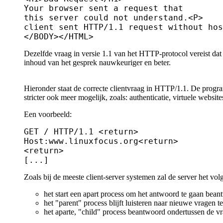
Your browser sent a request that

this server could not understand.<P>

client sent HTTP/1.1 request without hos
Dezelfde vraag in versie 1.1 van het HTTP-protocol vereist da
inhoud van het gesprek nauwkeuriger en beter.
Hieronder staat de correcte clientvraag in HTTP/1.1. De program
stricter ook meer mogelijk, zoals: authenticatie, virtuele websit
Een voorbeeld:
GET / HTTP/1.1 <return>

Host:www.linuxfocus.org<return>

<return>

Zoals bij de meeste client-server systemen zal de server het vol
het start een apart process om het antwoord te gaan bea
het "parent" process blijft luisteren naar nieuwe vragen t
het aparte, "child" process beantwoord ondertussen de vr