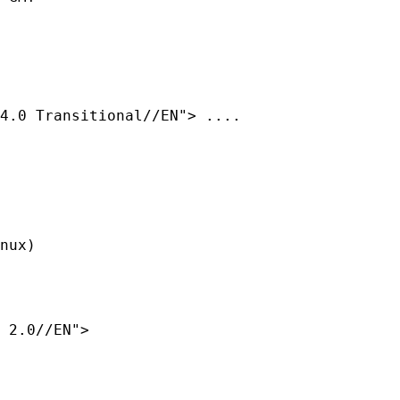
nux)

 2.0//EN">
