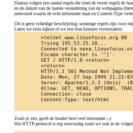
Daarna volgen een aantal regels die (met de eerste regel) de h
en de datum van de laatste verandering van de webpagina (hierd
antwoord waarin de echt informatie staat en Content-Type verte
Dit is geen volledige beschrijving; sommige regels zijn voor mij
Laten we eens kijken of we een fout kunnen veroorzaken:
	>telnet www.linuxfocus.org 80

	Trying 195.53.25.18...

	Connected to nova.linuxfocus.org.

	Escape character is '^]'.

	GET / HTTP/1.0 <return>

	<return>

	HTTP/1.1 501 Method Not Implemented

	Date: Mon, 27 Sep 1999 21:22:03 GMT

	Server: Apache/1.3.3 (Unix)  (Red Hat/Linux)

	Allow: GET, HEAD, OPTIONS, TRACE

	Connection: close

	Content-Type: text/html

Zoals je ziet, geeft de header heel veel informatie ;-)
Het HTTP-protocol is erg eenvoudig zoals we ook in de volgen