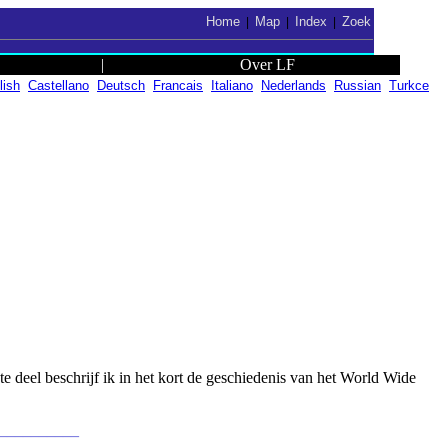
Home
Map
Index
Zoek
|
|
|
|
Over LF
lish
Castellano
Deutsch
Francais
Italiano
Nederlands
Russian
Turkce
ste deel beschrijf ik in het kort de geschiedenis van het World Wide
___________