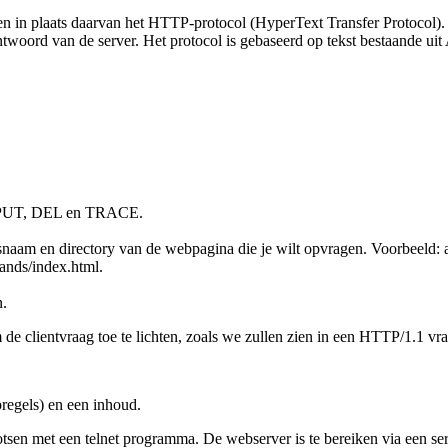
iken in plaats daarvan het HTTP-protocol (HyperText Transfer Protocol).
antwoord van de server. Het protocol is gebaseerd op tekst bestaande ui
, PUT, DEL en TRACE.
aam en directory van de webpagina die je wilt opvragen. Voorbeeld: 
lands/index.html.
n.
e clientvraag toe te lichten, zoals we zullen zien in een HTTP/1.1 vra
regels) en een inhoud.
en met een telnet programma. De webserver is te bereiken via een ser