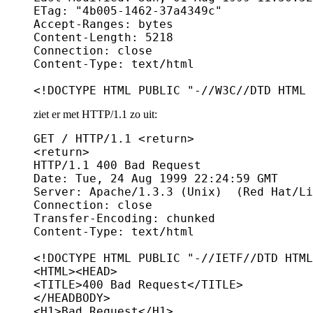
ETag: "4b005-1462-37a4349c"

Accept-Ranges: bytes

Content-Length: 5218

Connection: close

Content-Type: text/html

ziet er met HTTP/1.1 zo uit:
GET / HTTP/1.1 <return>

<return>

HTTP/1.1 400 Bad Request

Date: Tue, 24 Aug 1999 22:24:59 GMT

Server: Apache/1.3.3 (Unix)  (Red Hat/Li
Connection: close

Transfer-Encoding: chunked

Content-Type: text/html

<!DOCTYPE HTML PUBLIC "-//IETF//DTD HTML
<HTML><HEAD>

<TITLE>400 Bad Request</TITLE>

</HEADBODY>

<H1>Bad Request</H1>
