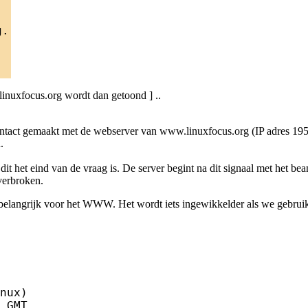
inuxfocus.org wordt dan getoond ] ..
contact gemaakt met de webserver van www.linuxfocus.org (IP adres 195.
.
dit het eind van de vraag is. De server begint na dit signaal met het b
verbroken.
r belangrijk voor het WWW. Het wordt iets ingewikkelder als we gebr
nux)

 GMT
