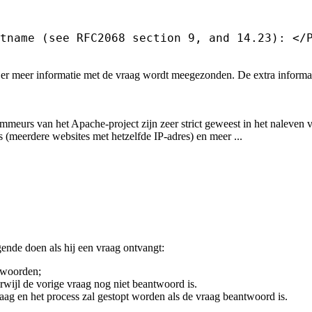
tname (see RFC2068 section 9, and 14.23): </P
t er meer informatie met de vraag wordt meegezonden. De extra informa
meurs van het Apache-project zijn zeer strict geweest in het naleven v
es (meerdere websites met hetzelfde IP-adres) en meer ...
gende doen als hij een vraag ontvangt:
ntwoorden;
erwijl de vorige vraag nog niet beantwoord is.
aag en het process zal gestopt worden als de vraag beantwoord is.