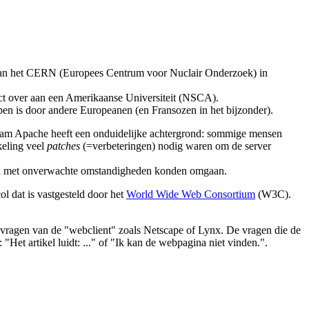
n van het CERN (Europees Centrum voor Nuclair Onderzoek) in
ct over aan een Amerikaanse Universiteit (NSCA).
n is door andere Europeanen (en Fransozen in het bijzonder).
naam Apache heeft een onduidelijke achtergrond: sommige mensen
keling veel
patches
(=verbeteringen) nodig waren om de server
ed met onverwachte omstandigheden konden omgaan.
l dat is vastgesteld door het
World Wide Web Consortium
(W3C).
ragen van de "webclient" zoals Netscape of Lynx. De vragen die de
Het artikel luidt: ..." of "Ik kan de webpagina niet vinden.".