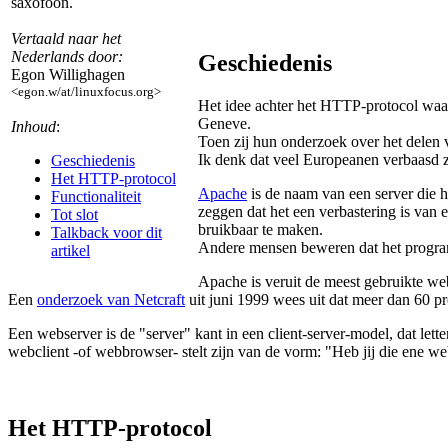
saxofoon.
Vertaald naar het
Nederlands door:
Geschiedenis
Egon Willighagen
<egon.w/at/linuxfocus.org>
Het idee achter het HTTP-protocol waa
Geneve.
Inhoud
:
Toen zij hun onderzoek over het delen
Ik denk dat veel Europeanen verbaasd 
Geschiedenis
Het HTTP-protocol
Apache
is de naam van een server die 
Functionaliteit
zeggen dat het een verbastering is van 
Tot slot
bruikbaar te maken.
Talkback voor dit
Andere mensen beweren dat het progra
artikel
Apache is veruit de meest gebruikte web
Een
onderzoek van Netcraft
uit juni 1999 wees uit dat meer dan 60 p
Een webserver is de "server" kant in een client-server-model, dat lette
webclient -of webbrowser- stelt zijn van de vorm: "Heb jij die ene we
Het HTTP-protocol