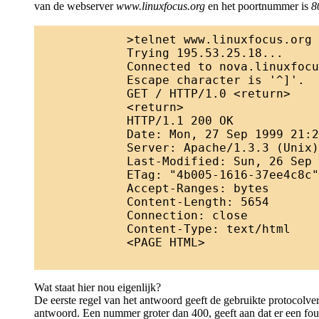
van de webserver
www.linuxfocus.org
en het poortnummer is
8
	    >telnet www.linuxfocus.org 80

	    Trying 195.53.25.18...

	    Connected to nova.linuxfocus.org.

	    Escape character is '^]'.

	    GET / HTTP/1.0 <return>

	    <return>

	    HTTP/1.1 200 OK

	    Date: Mon, 27 Sep 1999 21:23:20 GMT

	    Server: Apache/1.3.3 (Unix)  (Red Hat/Linux)

	    Last-Modified: Sun, 26 Sep 1999 16:40:44 GMT

	    ETag: "4b005-1616-37ee4c8c"

	    Accept-Ranges: bytes

	    Content-Length: 5654

	    Connection: close

	    Content-Type: text/html

	    <PAGE HTML>

Wat staat hier nou eigenlijk?
De eerste regel van het antwoord geeft de gebruikte protocolv
antwoord. Een nummer groter dan 400, geeft aan dat er een fou