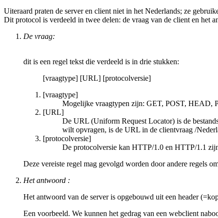
Uiteraard praten de server en client niet in het Nederlands; ze gebru
Dit protocol is verdeeld in twee delen: de vraag van de client en het 
De vraag:
dit is een regel tekst die verdeeld is in drie stukken:
[vraagtype] [URL] [protocolversie]
[vraagtype]
Mogelijke vraagtypen zijn: GET, POST, HEAD
[URL]
De URL (Uniform Request Locator) is de bestandsn
wilt opvragen, is de URL in de clientvraag /Neder
[protocolversie]
De protocolversie kan HTTP/1.0 en HTTP/1.1 zij
Deze vereiste regel mag gevolgd worden door andere regels om d
Het antwoord :
Het antwoord van de server is opgebouwd uit een header (=kop
Een voorbeeld. We kunnen het gedrag van een webclient naboots