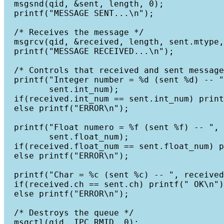
  msgsnd(qid, &sent, length, 0);

  printf("MESSAGE SENT...\n");

  /* Receives the message */

  msgrcv(qid, &received, length, sent.mtype,
  printf("MESSAGE RECEIVED...\n");

  /* Controls that received and sent message
  printf("Integer number = %d (sent %d) -- "
         sent.int_num);

  if(received.int_num == sent.int_num) print
  else printf("ERROR\n");

  printf("Float numero = %f (sent %f) -- ", 
         sent.float_num);

  if(received.float_num == sent.float_num) p
  else printf("ERROR\n");

  printf("Char = %c (sent %c) -- ", received
  if(received.ch == sent.ch) printf(" OK\n")
  else printf("ERROR\n");

  /* Destroys the queue */

  msgctl(qid, IPC_RMID, 0);
