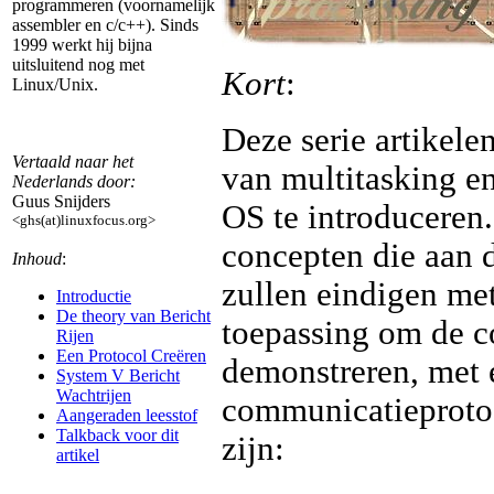
programmeren (voornamelijk
assembler en c/c++). Sinds
1999 werkt hij bijna
uitsluitend nog met
Kort
:
Linux/Unix.
Deze serie artikele
Vertaald naar het
van multitasking e
Nederlands door:
Guus Snijders
OS te introduceren
<ghs(at)linuxfocus.org>
concepten die aan d
Inhoud
:
zullen eindigen met
Introductie
De theory van Bericht
toepassing om de c
Rijen
Een Protocol Creëren
demonstreren, met 
System V Bericht
Wachtrijen
communicatieprotoco
Aangeraden leesstof
Talkback voor dit
zijn:
artikel