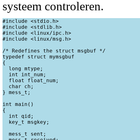
systeem controleren.
#include <stdio.h>

#include <stdlib.h>

#include <linux/ipc.h>

#include <linux/msg.h>

/* Redefines the struct msgbuf */

typedef struct mymsgbuf

{

  long mtype;

  int int_num;

  float float_num;

  char ch;

} mess_t;

int main()

{

  int qid;

  key_t msgkey;

  mess_t sent;

  mess_t received;
