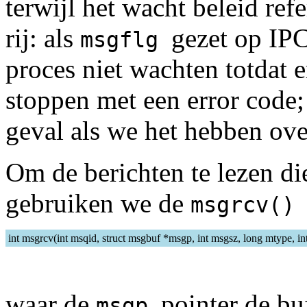
terwijl het wacht beleid ref
rij: als
gezet op IP
msgflg
proces niet wachten totdat e
stoppen met een error code;
geval als we het hebben ove
Om de berichten te lezen die
gebruiken we de
msgrcv(
int msgrcv(int msqid, struct msgbuf *msgp, int msgsz, long mtype, in
waar de
pointer de bu
msgp