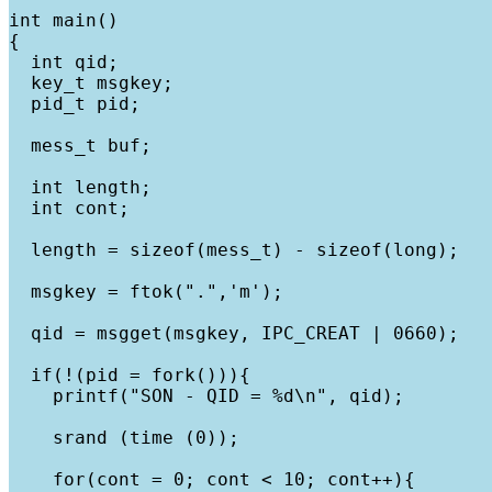
int main()

{

  int qid;

  key_t msgkey;

  pid_t pid;

  mess_t buf;

  int length;

  int cont;

  length = sizeof(mess_t) - sizeof(long);

  msgkey = ftok(".",'m');

  qid = msgget(msgkey, IPC_CREAT | 0660);

  if(!(pid = fork())){

    printf("SON - QID = %d\n", qid);

    srand (time (0));

    for(cont = 0; cont < 10; cont++){
