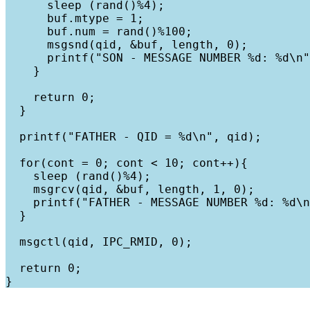
      sleep (rand()%4);

      buf.mtype = 1;

      buf.num = rand()%100;

      msgsnd(qid, &buf, length, 0);

      printf("SON - MESSAGE NUMBER %d: %d\n"
    }

    return 0;

  }

  printf("FATHER - QID = %d\n", qid);

  for(cont = 0; cont < 10; cont++){

    sleep (rand()%4);

    msgrcv(qid, &buf, length, 1, 0);

    printf("FATHER - MESSAGE NUMBER %d: %d\n
  }

  msgctl(qid, IPC_RMID, 0);

  return 0;
