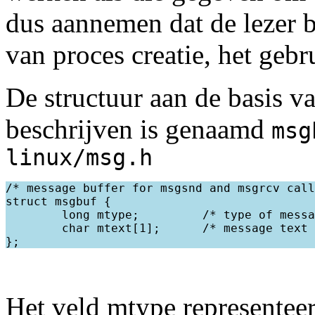
dus aannemen dat de lezer b
van proces creatie, het gebr
De structuur aan de basis v
beschrijven is genaamd
msg
linux/msg.h
/* message buffer for msgsnd and msgrcv call
struct msgbuf {

        long mtype;         /* type of messa
        char mtext[1];      /* message text 
Het veld mtype representeert