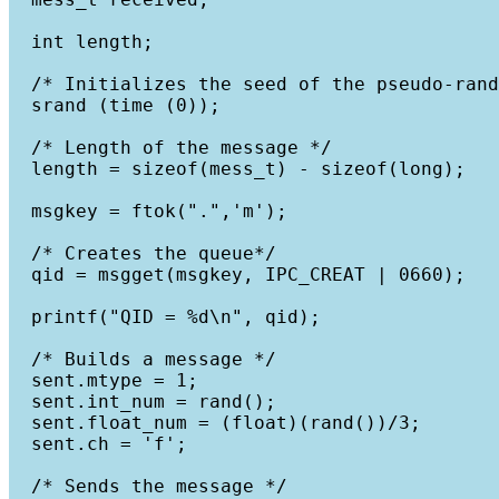
  int length;

  /* Initializes the seed of the pseudo-rand
  srand (time (0));

  /* Length of the message */

  length = sizeof(mess_t) - sizeof(long);

  msgkey = ftok(".",'m');

  /* Creates the queue*/

  qid = msgget(msgkey, IPC_CREAT | 0660);

  printf("QID = %d\n", qid);

  /* Builds a message */

  sent.mtype = 1;

  sent.int_num = rand();

  sent.float_num = (float)(rand())/3;

  sent.ch = 'f';

  /* Sends the message */
