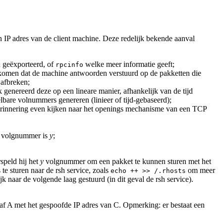
on IP adres van de client machine. Deze redelijk bekende aanval
 geëxporteerd, of
welke meer informatie geeft;
rpcinfo
rkomen dat de machine antwoorden verstuurd op de pakketten die
afbreken;
enereerd deze op een lineare manier, afhankelijk van de tijd
bare volnummers genereren (linieer of tijd-gebaseerd);
 herinnering even kijken naar het openings mechanisme van een TCP
t volgnummer is
y
;
speld hij het
y
volgnummer om een pakket te kunnen sturen met het
te sturen naar de rsh service, zoals
om meer
echo ++ >> /.rhosts
k naar de volgende laag gestuurd (in dit geval de rsh service).
af A met het gespoofde IP adres van C. Opmerking: er bestaat een