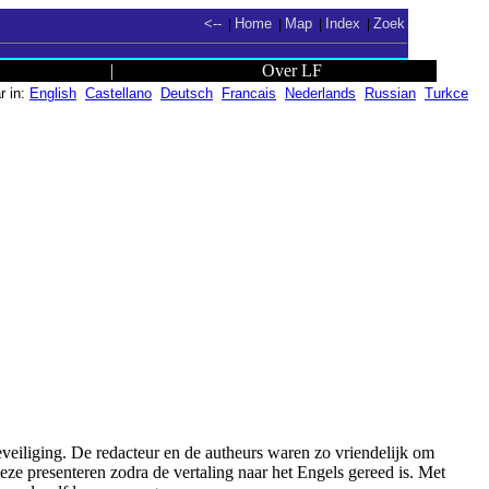
<--
Home
Map
Index
Zoek
|
|
|
|
|
Over LF
r in:
English
Castellano
Deutsch
Francais
Nederlands
Russian
Turkce
eveiliging. De redacteur en de autheurs waren zo vriendelijk om
deze presenteren zodra de vertaling naar het Engels gereed is. Met