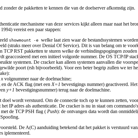
d zonder de pakketten te kennen die van de doelserver afkomstig zijn.
uthenticatie mechanisme van deze services kijkt alleen maar naat het br
1994) vereist een paar stappen:
beeld
welke laat zien waar de bestandssystemen worden
showmount -e
eld (straks meer over Denial Of Service). Dit is van belang om te voo
ren TCP RST pakketten te sturen welke de verbindingspogingen zouden 
 geaccosieerd met een initieel volgorde nummer. De OS TCP/IP stack g
ruikte systemen. De cracker kan alleen systemen aanvallen die voorspel
 gewilde poort (rsh bijvoorbeeld). Voor een beter begrip zullen we ter
ake):
n
x
volgnummer naar de doelmachine;
g en de ACK flag (met een
X=1
bevestigings nummer) geactiveerd. He
 een
y+1
bevestigingsnummer) terug naar de doelmachine.
 doel wordt verstuurd. Om de connectie toch op te kunnen zetten, voor
et IP adres als authenticatie. De cracker is nu in staat om commando's 
et met de TCP PSH flag (
Push
): de ontvangen data wordt dan onmiddelij
P Spoofing.
oorsteld. De A(C) aanduiding betekend dat het pakket is verstuurd van
s iplementeerd.