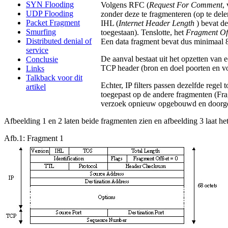
SYN Flooding
Volgens RFC (
Request For Comment
,
UDP Flooding
zonder deze te fragmenteren (op te dele
Packet Fragment
IHL (
Internet Header Length
) bevat d
Smurfing
toegestaan). Tenslotte, het
Fragment Of
Distributed denial of
Een data fragment bevat dus minimaal 8
service
De aanval bestaat uit het opzetten van 
Conclusie
TCP header (bron en doel poorten en vo
Links
Talkback voor dit
Echter, IP filters passen dezelfde regel
artikel
toegepast op de andere fragmenten (Fra
verzoek opnieuw opgebouwd en doorgege
Afbeelding 1 en 2 laten beide fragmenten zien en afbeelding 3 laat h
Afb.1: Fragment 1