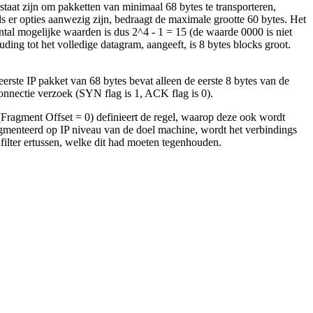
staat zijn om pakketten van minimaal 68 bytes te transporteren,
ls er opties aanwezig zijn, bedraagt de maximale grootte 60 bytes. Het
aantal mogelijke waarden is dus 2^4 - 1 = 15 (de waarde 0000 is niet
ding tot het volledige datagram, aangeeft, is 8 bytes blocks groot.
erste IP pakket van 68 bytes bevat alleen de eerste 8 bytes van de
nnectie verzoek (SYN flag is 1, ACK flag is 0).
nt (Fragment Offset = 0) definieert de regel, waarop deze ook wordt
gmenteerd op IP niveau van de doel machine, wordt het verbindings
lter ertussen, welke dit had moeten tegenhouden.