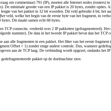
 vraag om commentaar) 791 (IP), moeten alle Internet nodes (routers) in 
n). De minimale grootte van een IP pakket is 20 bytes, zonder opties. A
e lengte van het pakket in 32 bit woorden. Dit veld gebruikt 4 bit, het 
fset
veld, welke het begin van de eerste byte van het fragment, in verhou
 bytes. Dit maakt samen echt 68 bytes.
een TCP connectie, verdeeld over 2 IP pakketten (gefragmenteerd). Het e
lgorde nummer). De data in het tweede IP pakket bevat dan het TCP co
 toe aan alle fragmenten in een pakket. Het filter van het eerste fragme
gment Offset = 1) zonder enige andere controle. Dus, wanneer gedefra
ven aan de TCP laag. De verbinding wordt opgezet, ondanks het IP fi
et gedefragmenteerde pakket op de doelmachine zien: