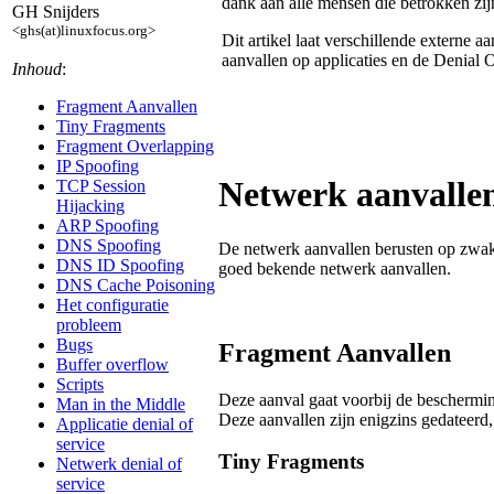
dank aan alle mensen die betrokken zij
GH Snijders
<ghs(at)linuxfocus.org>
Dit artikel laat verschillende externe 
aanvallen op applicaties en de Denial 
Inhoud
:
Fragment Aanvallen
Tiny Fragments
Fragment Overlapping
IP Spoofing
Netwerk aanvalle
TCP Session
Hijacking
ARP Spoofing
DNS Spoofing
De netwerk aanvallen berusten op zwakhe
DNS ID Spoofing
goed bekende netwerk aanvallen.
DNS Cache Poisoning
Het configuratie
probleem
Bugs
Fragment Aanvallen
Buffer overflow
Scripts
Deze aanval gaat voorbij de beschermin
Man in the Middle
Deze aanvallen zijn enigzins gedateerd
Applicatie denial of
service
Tiny Fragments
Netwerk denial of
service