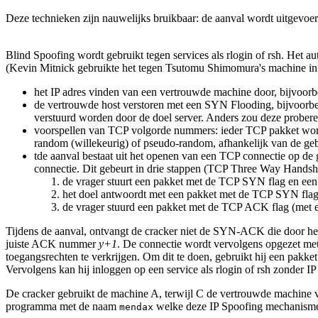
Deze technieken zijn nauwelijks bruikbaar: de aanval wordt uitgevoer
Blind Spoofing wordt gebruikt tegen services als rlogin of rsh. Het a
(Kevin Mitnick gebruikte het tegen Tsutomu Shimomura's machine in 
het IP adres vinden van een vertrouwde machine door, bijvoor
de vertrouwde host verstoren met een SYN Flooding, bijvoorbe
verstuurd worden door de doel server. Anders zou deze probe
voorspellen van TCP volgorde nummers: ieder TCP pakket wordt
random (willekeurig) of pseudo-random, afhankelijk van de geb
tde aanval bestaat uit het openen van een TCP connectie op de
connectie. Dit gebeurt in drie stappen (TCP Three Way Handsh
de vrager stuurt een pakket met de TCP SYN flag en ee
het doel antwoordt met een pakket met de TCP SYN fla
de vrager stuurd een pakket met de TCP ACK flag (met
Tijdens de aanval, ontvangt de cracker niet de SYN-ACK die door het
juiste ACK nummer
y+1
. De connectie wordt vervolgens opgezet met h
toegangsrechten te verkrijgen. Om dit te doen, gebruikt hij een pakk
Vervolgens kan hij inloggen op een service als rlogin of rsh zonder I
De cracker gebruikt de machine A, terwijl C de vertrouwde machine v
programma met de naam
welke deze IP Spoofing mechanisme
mendax