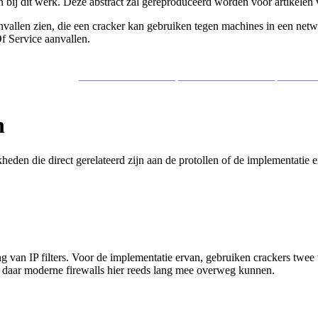
n bij dit werk. Deze abstract zal gereproduceerd worden voor artikelen
aanvallen zien, die een cracker kan gebruiken tegen machines in een net
Of Service aanvallen.
_________________ _________________ ______
n
den die direct gerelateerd zijn aan de protollen of de implementatie erv
g van IP filters. Voor de implementatie ervan, gebruiken crackers twe
, daar moderne firewalls hier reeds lang mee overweg kunnen.