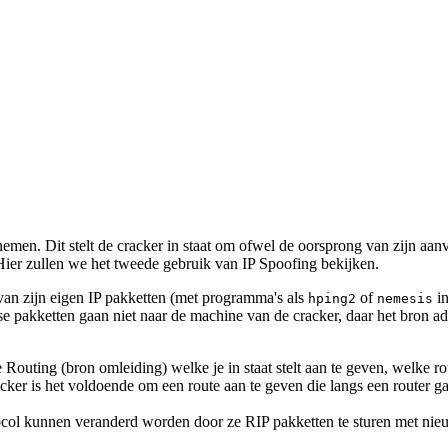
emen. Dit stelt de cracker in staat om ofwel de oorsprong van zijn aan
Hier zullen we het tweede gebruik van IP Spoofing bekijken.
 van zijn eigen IP pakketten (met programma's als
of
in
hping2
nemesis
pakketten gaan niet naar de machine van de cracker, daar het bron adr
 Routing (bron omleiding) welke je in staat stelt aan te geven, welke 
acker is het voldoende om een route aan te geven die langs een router 
tocol kunnen veranderd worden door ze RIP pakketten te sturen met nie