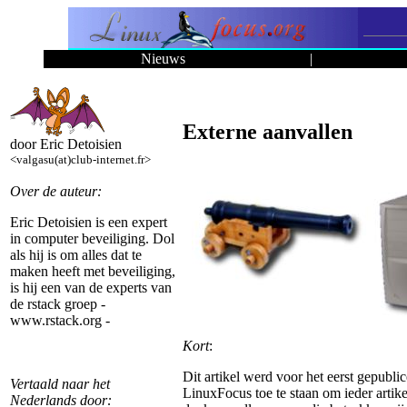
Nieuws
|
Externe aanvallen
door Eric Detoisien
<valgasu(at)club-internet.fr>
Over de auteur:
Eric Detoisien is een expert
in computer beveiliging. Dol
als hij is om alles dat te
maken heeft met beveiliging,
is hij een van de experts van
de rstack groep -
www.rstack.org -
Kort
:
Dit artikel werd voor het eerst gepubli
Vertaald naar het
LinuxFocus toe te staan om ieder artike
Nederlands door: