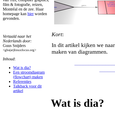
film & fotografie, reizen,
Montréal en de zee. Haar
homepage kan
hier
worden
gevonden.
Kort
:
Vertaald naar het
Nederlands door:
In dit artikel kijken we na
Guus Snijders
<ghs(at)linuxfocus.org>
maken van diagrammen.
Inhoud
:
______________
Wat is dia?
_____
Een stroomdiagram
(flowchart) maken
Referenties
Talkback voor dit
artikel
Wat is dia?