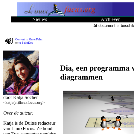
Nieuws
|
Archieven
Dit document is beschik
Convert to GutenPalm
or
to PalmDoc
Dia, een programma 
diagrammen
door Katja Socher
<katja(at)linuxfocus.org>
Over de auteur:
Katja is de Duitse redacteur
van LinuxFocus. Ze houdt
van Tux, computer graphics,