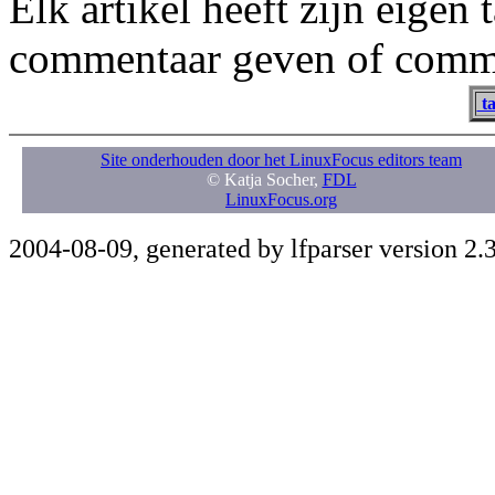
Elk artikel heeft zijn eigen
commentaar geven of comme
ta
Site onderhouden door het LinuxFocus editors team
© Katja Socher,
FDL
LinuxFocus.org
2004-08-09, generated by lfparser version 2.