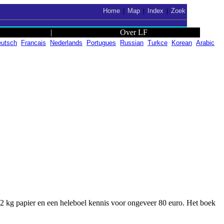
Home
Map
Index
Zoek
|
|
|
|
Over LF
utsch
Francais
Nederlands
Portugues
Russian
Turkce
Korean
Arabic
.2 kg papier en een heleboel kennis voor ongeveer 80 euro. Het boek