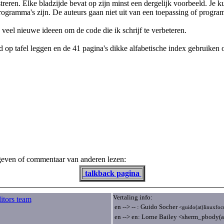
streren. Elke bladzijde bevat op zijn minst een dergelijk voorbeeld. 
rogramma's zijn. De auteurs gaan niet uit van een toepassing of program
 veel nieuwe ideeen om de code die ik schrijf te verbeteren.
bord op tafel leggen en de 41 pagina's dikke alfabetische index gebruike
 geven of commentaar van anderen lezen:
talkback pagina
Vertaling info:
itors team
en --> -- : Guido Socher
<guido(at)linuxfoc
en --> en: Lorne Bailey <sherm_pbody(