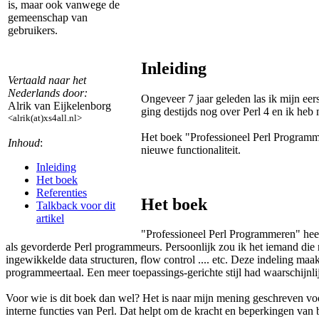
is, maar ook vanwege de
gemeenschap van
gebruikers.
Inleiding
Vertaald naar het
Nederlands door:
Ongeveer 7 jaar geleden las ik mijn eers
Alrik van Eijkelenborg
ging destijds nog over Perl 4 en ik heb
<alrik(at)xs4all.nl>
Het boek "Professioneel Perl Programme
Inhoud
:
nieuwe functionaliteit.
Inleiding
Het boek
Referenties
Het boek
Talkback voor dit
artikel
"Professioneel Perl Programmeren" heeft
als gevorderde Perl programmeurs. Persoonlijk zou ik het iemand die ne
ingewikkelde data structuren, flow control .... etc. Deze indeling maak
programmeertaal. Een meer toepassings-gerichte stijl had waarschijn
Voor wie is dit boek dan wel? Het is naar mijn mening geschreven voor
interne functies van Perl. Dat helpt om de kracht en beperkingen van 