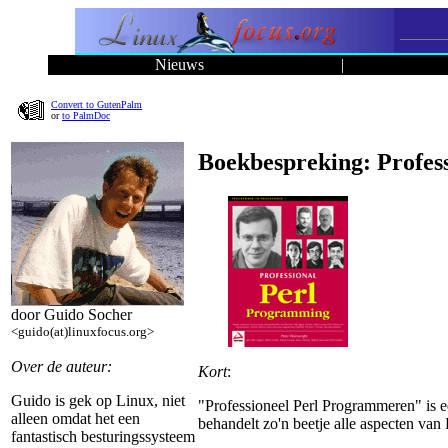
Nieuws
|
Convert to GutenPalm
or
to PalmDoc
Boekbespreking: Profes
door Guido Socher
<guido(at)linuxfocus.org>
Over de auteur:
Kort
:
Guido is gek op Linux, niet
"Professioneel Perl Programmeren" is e
alleen omdat het een
behandelt zo'n beetje alle aspecten van 
fantastisch besturingssysteem