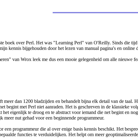
te boek over Perl. Het was "Learning Perl" van O'Reilly. Sinds die tijd 
 mijn kennis bijgehouden door het lezen van manual pagina's en online 
ren" van Wrox leek me dus een mooie gelegenheid om alle nieuwe featur
 meer dan 1200 bladzijden en behandelt bijna elk detail van de taal. H
t begint met Perl niet aanraden. Het is geschreven in de klassieke volg
t het eigenlijk te droog en te abstract voor iemand die net begint en nog
lijk meer nut gehad voor een beginnende programmeur.
 een programmeur die al over enige basis kennis beschikt. Het bespreekt
bepaalde functies te verduidelijken. Het helpt om meer geoptimaliseerde