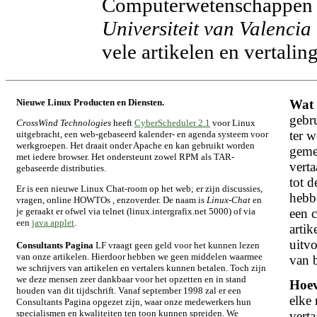
Computerwetenschappen
Universiteit van Valencia
vele artikelen en vertalin
Nieuwe Linux Producten en Diensten.
Wat 
gebru
CrossWind Technologies
heeft
CyberScheduler 2.1
voor Linux
ter 
uitgebracht, een web-gebaseerd kalender- en agenda systeem voor
werkgroepen. Het draait onder Apache en kan gebruikt worden
geme
met iedere browser. Het ondersteunt zowel RPM als TAR-
vert
gebaseerde distributies.
tot d
Er is een nieuwe Linux Chat-room op het web; er zijn discussies,
hebbe
vragen, online HOWTOs , enzoverder. De naam is
Linux-Chat
en
je geraakt er ofwel via telnet (linux.intergrafix.net 5000) of via
een c
een
java applet
.
artik
uitvo
Consultants Pagina
LF vraagt geen geld voor het kunnen lezen
van onze artikelen. Hierdoor hebben we geen middelen waarmee
van 
we schrijvers van artikelen en vertalers kunnen betalen. Toch zijn
we deze mensen zeer dankbaar voor het opzetten en in stand
Hoev
houden van dit tijdschrift. Vanaf september 1998 zal er een
elke 
Consultants Pagina opgezet zijn, waar onze medewerkers hun
specialismen en kwaliteiten ten toon kunnen spreiden. We
verta