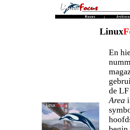
Linux
F
En hie
numme
magaz
gebrui
de LF
Area
i
symbol
hoofds
begin