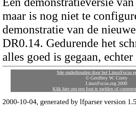
Een demonstratieversie va
maar is nog niet te configur
demonstratie van de nieuwe
DR0.14. Gedurende het schri
alles goed is gegaan, echter
Site onderhouden door het LinuxFocus ed
© Geoffrey W. Corey
LinuxFocus.org 2000
Klik hier om een fout te melden of commen
2000-10-04, generated by lfparser version 1.