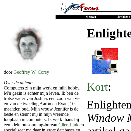
Enlight
door
Geoffrey W. Corey
Over de auteur:
Kort
:
Computers zijn mijn werk en mijn hobby.
M'n gezin is echter mijn leven. Ik ben de
trotse vader van Joshua, een zoon van vier
Enlighten
en van de tweeling Aaron en Ryan, 10
maanden oud. Mijn vrouw Jennifer is de
Window 
beste en steunt mij in mijn vreemde
loopbaan in computers. Ik werk thans bij
een klein outsourcing-bureau
ClientLink
en
artikel g
specialiseer me daar in grote databases en