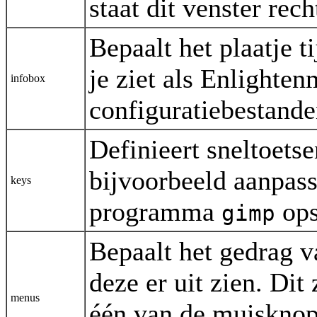
staat dit venster rec
Bepaalt het plaatje t
je ziet als Enlighte
infobox
configuratiebestande
Definieert sneltoets
bijvoorbeeld aanpass
keys
programma
opst
gimp
Bepaalt het gedrag v
deze er uit zien. Dit 
menus
één van de muisknop