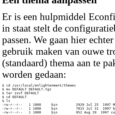
Er is een hulpmiddel Econf
in staat stelt de configurat
passen. We gaan hier echter
gebruik maken van ouwe tr
(standaard) thema aan te p
worden gedaan:
$ cd /usr/local/enlightenment/themes

$ mv DEFAULT DEFAULT.tgz

$ tar zxvf DEFAULT

$ cd DEFAULT

$ ls

-rw-r--r--   1 1000     bin         2929 Jul 25  1997 M
-rw-r--r--   1 1000     bin         7015 Jul 31  1997 b
-rw-r--r--   1 1000     bin         952 Aug 29  1997 co