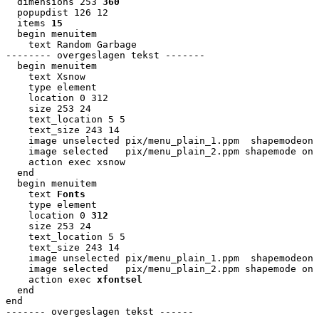
  dimensions 253 
360
  popupdist 126 12

  items 
15
  begin menuitem

    text Random Garbage

-------- overgeslagen tekst -------

  begin menuitem

    text Xsnow

    type element

    location 0 312

    size 253 24

    text_location 5 5

    text_size 243 14

    image unselected pix/menu_plain_1.ppm  shapemodeon 
    image selected   pix/menu_plain_2.ppm shapemode on 
    action exec xsnow

  end

  begin menuitem

    text 
Fonts
    type element

    location 0 
312
    size 253 24

    text_location 5 5

    text_size 243 14

    image unselected pix/menu_plain_1.ppm  shapemodeon 
    image selected   pix/menu_plain_2.ppm shapemode on 
    action exec 
xfontsel
  end

end
