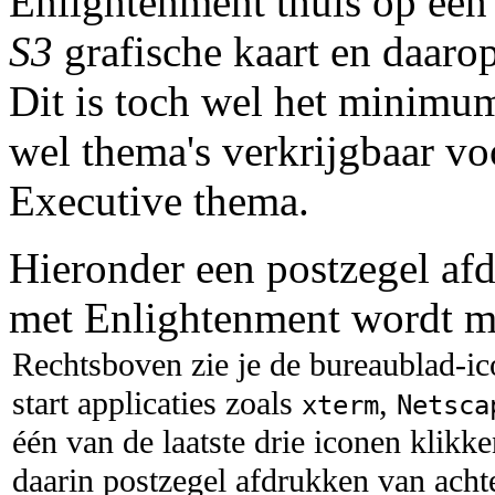
Enlightenment thuis op ee
S3
grafische kaart en daaro
Dit is toch wel het minimum
wel thema's verkrijgbaar voo
Executive thema.
Hieronder een postzegel af
met Enlightenment wordt m
Rechtsboven zie je de bureaublad-ic
start applicaties zoals
,
xterm
Netsca
één van de laatste drie iconen klikk
daarin postzegel afdrukken van acht