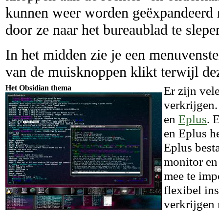
kunnen weer worden geëxpandeerd n
door ze naar het bureaublad te slepe
In het midden zie je een menuvenste
van de muisknoppen klikt terwijl dez
Het Obsidian thema
Er zijn ve
verkrijgen
en
Eplus
. 
en Eplus h
Eplus besta
monitor en
mee te impo
flexibel in
verkrijgen 