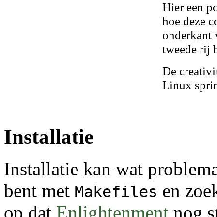
Hier een po
hoe deze c
onderkant 
tweede rij
De creativi
Linux spri
Installatie
Installatie kan wat problema
bent met
en zoek
Makefiles
op dat
Enlightenment
nog st