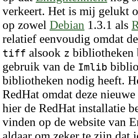
verkeert. Het is mij gelukt 
op zowel
Debian
1.3.1 als
R
relatief eenvoudig omdat de
alsook
bibliotheken 
tiff
z
gebruik van de
biblio
Imlib
bibliotheken nodig heeft. H
RedHat omdat deze nieuwe C
hier de RedHat installatie b
vinden op de website van En
aldaar om zeker te zijn dat j