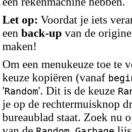
een rekenmachine hebben.
Let op:
Voordat je iets vera
een
back-up
van de origine
maken!
Om een menukeuze toe te v
keuze kopiëren (vanaf
begi
'
'. Dit is de keuze
Random
Ra
je op de rechtermuisknop dr
bureaublad staat. Zoek nu o
van de
lij
Random Garbage