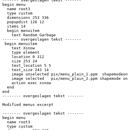
------- overgeslagen tekst -------

begin menu

  name root3

  type custom

  dimensions 253 336

  popupdist 126 12

  items 14

  begin menuitem

    text Random Garbage

------- overgeslagen tekst -------

 begin menuitem

    text Xsnow

    type element

    location 0 312

    size 253 24

    text_location 5 5

    text_size 243 14

    image unselected pix/menu_plain_1.ppm  shapemodeon 
    image selected   pix/menu_plain_2.ppm shapemode on 
    action exec xsnow

  end

end

-------- overgeslagen tekst -------

Modified menus excerpt

-------- overgeslagen tekst -------

begin menu

  name root3

  type custom
