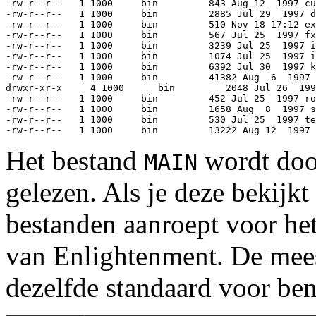
-rw-r--r--   1 1000     bin         843 Aug 12  1997 cu
-rw-r--r--   1 1000     bin         2885 Jul 29  1997 d
-rw-r--r--   1 1000     bin         510 Nov 18 17:12 ex
-rw-r--r--   1 1000     bin         567 Jul 25  1997 fx

-rw-r--r--   1 1000     bin         3239 Jul 25  1997 i
-rw-r--r--   1 1000     bin         1074 Jul 25  1997 i
-rw-r--r--   1 1000     bin         6392 Jul 30  1997 k
-rw-r--r--   1 1000     bin         41382 Aug  6  1997 
drwxr-xr-x     4 1000      bin         2048 Jul 26  199
-rw-r--r--   1 1000     bin         452 Jul 25  1997 ro
-rw-r--r--   1 1000     bin         1658 Aug  8  1997 s
-rw-r--r--   1 1000     bin         530 Jul 25  1997 te
Het bestand
wordt door
MAIN
gelezen. Als je deze bekijkt
bestanden aanroept voor het
van Enlightenment. De mee
dezelfde standaard voor be