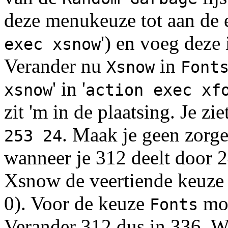
deze menukeuze tot aan de 
') en voeg deze 
exec xsnow
Verander nu
in
Xsnow
Font
' in '
xsnow
action exec xf
zit 'm in de plaatsing. Je zie
. Maak je geen zorgen
253 24
wanneer je 312 deelt door 24
Xsnow de veertiende keuze i
0). Voor de keuze
moe
Fonts
Verander 312 dus in 336. We