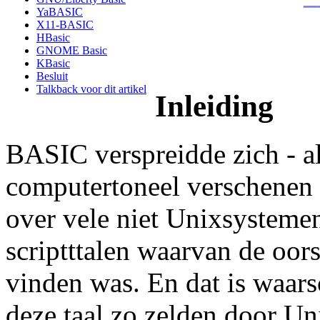
YaBASIC
X11-BASIC
HBasic
GNOME Basic
KBasic
Besluit
Talkback voor dit artikel
Inleiding
BASIC verspreidde zich - al 
computertoneel verschenen t
over vele niet Unixsysteme
scriptttalen waarvan de oo
vinden was. En dat is waar
deze taal zo zelden door U