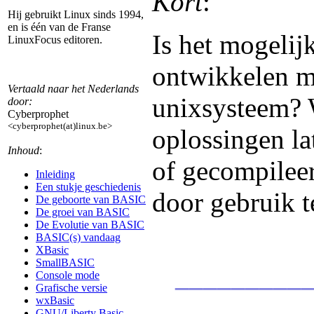
Kort
:
Hij gebruikt Linux sinds 1994,
en is één van de Franse
Is het mogeli
LinuxFocus editoren.
ontwikkelen m
Vertaald naar het Nederlands
unixsysteem? 
door:
Cyberprophet
<cyberprophet(at)linux.be>
oplossingen la
Inhoud
:
of gecompilee
Inleiding
Een stukje geschiedenis
door gebruik 
De geboorte van BASIC
De groei van BASIC
De Evolutie van BASIC
BASIC(s) vandaag
XBasic
SmallBASIC
__________
Console mode
Grafische versie
_
wxBasic
GNU/Liberty Basic