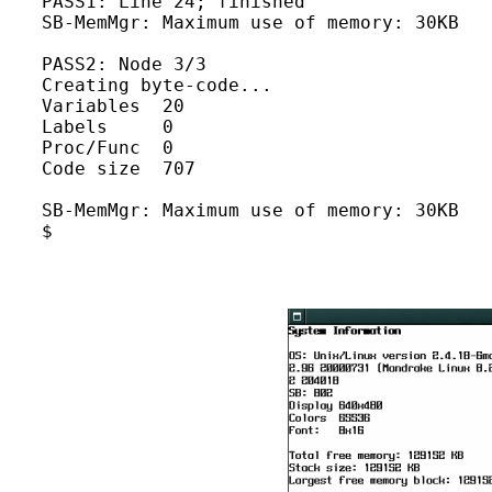
   PASS1: Line 24; finished
   SB-MemMgr: Maximum use of memory: 30KB
   PASS2: Node 3/3
   Creating byte-code...
   Variables  20
   Labels     0
   Proc/Func  0
   Code size  707
   SB-MemMgr: Maximum use of memory: 30KB
   $