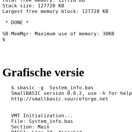
Total free memory: 127728 KB
Stack size: 127728 KB
Largest free memory block: 127728 KB
 * DONE * 
SB-MemMgr: Maximum use of memory: 30KB
$ 
Grafische versie
   $ sbasic -g  System_info.bas 
   SmallBASIC version 0.8.2, use -h for help
   http://smallbasic.sourceforge.net
   VMT Initialization...
   File: System_info.bas
   Section: Main