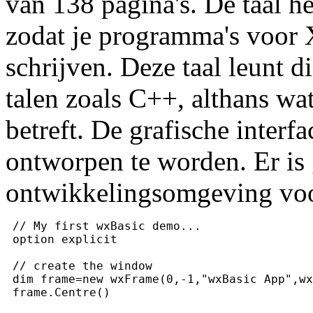
van 138 pagina's. De taal he
zodat je programma's voor
schrijven. Deze taal leunt d
talen zoals C++, althans wa
betreft. De grafische interf
ontworpen te worden. Er is
ontwikkelingsomgeving voo
 // My first wxBasic demo...
 option explicit
 // create the window
 dim frame=new wxFrame(0,-1,"wxBasic App",wx
 frame.Centre()