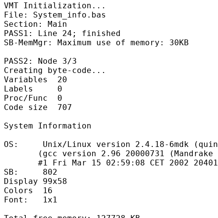
VMT Initialization...
File: System_info.bas
Section: Main
PASS1: Line 24; finished
SB-MemMgr: Maximum use of memory: 30KB
PASS2: Node 3/3
Creating byte-code...
Variables  20
Labels     0
Proc/Func  0
Code size  707
System Information
OS:     Unix/Linux version 2.4.18-6mdk (quin
       (gcc version 2.96 20000731 (Mandrake 
       #1 Fri Mar 15 02:59:08 CET 2002 20401
SB:     802
Display 99x58
Colors  16
Font:   1x1