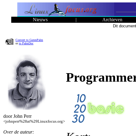
Nieuws
|
Archieven
Dit document
Convert to GutenPalm
or
to PalmDoc
Programmer
door John Perr
<johnperr%28at%29Linuxfocus.org>
Over de auteur: