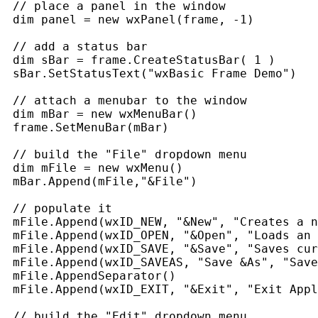
 // place a panel in the window
 dim panel = new wxPanel(frame, -1)
 // add a status bar
 dim sBar = frame.CreateStatusBar( 1 )
 sBar.SetStatusText("wxBasic Frame Demo")
 // attach a menubar to the window
 dim mBar = new wxMenuBar()
 frame.SetMenuBar(mBar)
 // build the "File" dropdown menu
 dim mFile = new wxMenu()
 mBar.Append(mFile,"&File")
 // populate it
 mFile.Append(wxID_NEW, "&New", "Creates a n
 mFile.Append(wxID_OPEN, "&Open", "Loads an
 mFile.Append(wxID_SAVE, "&Save", "Saves cur
 mFile.Append(wxID_SAVEAS, "Save &As", "Save
 mFile.AppendSeparator()
 mFile.Append(wxID_EXIT, "&Exit", "Exit Appl
 // build the "Edit" dropdown menu