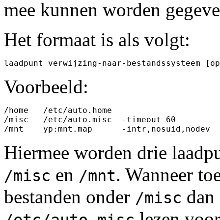
mee kunnen worden gegeve
Het formaat is als volgt:
Voorbeeld:
/home	/etc/auto.home

/misc	/etc/auto.misc	-timeout 60

Hiermee worden drie laadpu
en
. Wanneer to
/misc
/mnt
bestanden onder
dan 
/misc
lezen voor
/etc/auto.misc