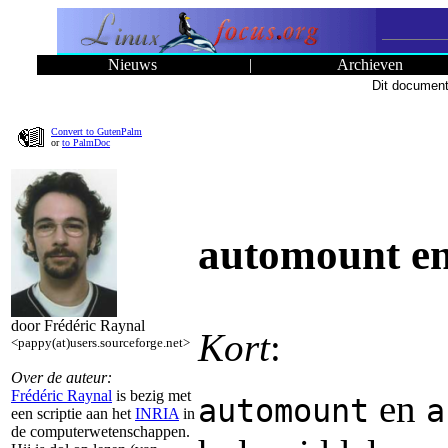
Nieuws
|
Archieven
Dit document
Convert to GutenPalm
or
to PalmDoc
automount en
door Frédéric Raynal
Kort
:
<pappy(at)users.sourceforge.net>
Over de auteur:
en
Frédéric Raynal
is bezig met
automount
a
een scriptie aan het
INRIA
in
de computerwetenschappen.