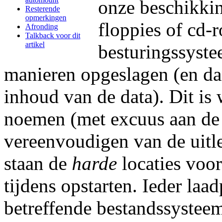
onze beschikkin
Resterende
opmerkingen
floppies of cd-r
Afronding
Talkback voor dit
artikel
besturingssyste
manieren opgeslagen (en da
inhoud van de data). Dit is
noemen (met excuus aan de 
vereenvoudigen van de uitle
staan de
harde
locaties voo
tijdens opstarten. Ieder laad
betreffende bestandssystee