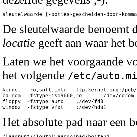
De sleutelwaarde benoemt d
locatie
geeft aan waar het b
Laten we het voorgaande vo
het volgende
/etc/auto.m
kernel	-ro,soft,intr	ftp.kernel.org:/pub/linux

cd-rom	-fstype=iso9660,ro	:/dev/cdrom

floppy	-fstype=auto	:/dev/fd0

Het absolute pad naar een b