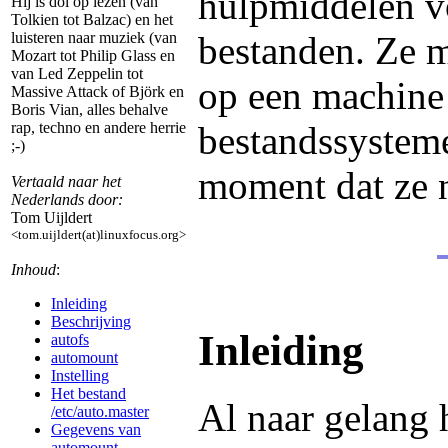
hulpmiddelen vo
Hij is dol op lezen (van
Tolkien tot Balzac) en het
bestanden. Ze m
luisteren naar muziek (van
Mozart tot Philip Glass en
van Led Zeppelin tot
op een machine
Massive Attack of Björk en
Boris Vian, alles behalve
bestandssystem
rap, techno en andere herrie
;-)
moment dat ze n
Vertaald naar het
Nederlands door:
Tom Uijldert
<tom.uijldert(at)linuxfocus.org>
Inhoud
:
Inleiding
Beschrijving
Inleiding
autofs
automount
Instelling
Het bestand
Al naar gelang 
/etc/auto.master
Gegevens van
automount