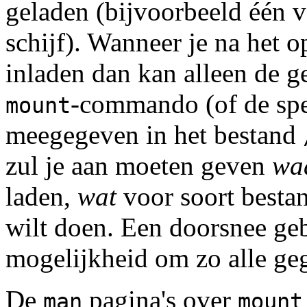
geladen (bijvoorbeeld één va
schijf). Wanneer je na het o
inladen dan kan alleen de 
-commando (of de spe
mount
meegegeven in het bestand
zul je aan moeten geven
wa
laden,
wat
voor soort besta
wilt doen. Een doorsnee geb
mogelijkheid om zo alle ge
De
pagina's over
man
mount