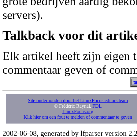
grote bedrijven aardig bek
servers).
Talkback voor dit artik
Elk artikel heeft zijn eigen
commentaar geven of comme
ta
Site onderhouden door het LinuxFocus editors team
© Frédéric Raynal,
FDL
LinuxFocus.org
Klik hier om een fout te melden of commentaar te geven
2002-06-08, generated by lfparser version 2.