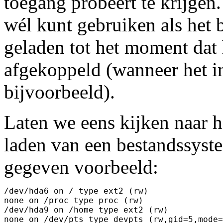
toegang probeert te krijgen.
wél kunt gebruiken als het 
geladen tot het moment dat
afgekoppeld (wanneer het in
bijvoorbeeld).
Laten we eens kijken naar he
laden van een bestandssyste
gegeven voorbeeld:
/dev/hda6 on / type ext2 (rw)

none on /proc type proc (rw)

/dev/hda9 on /home type ext2 (rw)

none on /dev/pts type devpts (rw,gid=5,mode=